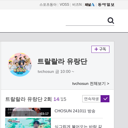
TV CHOSUN 241011 방송
스포츠동아
|
VOSS
|
비즈N
|
06:13
‘인생 뭐 있나’ 트랑단과 함
께 웃으며 사는 거지 TV
CHOSUN 241011 방송
02:03
지현이는 진짜 유명한 무대
천재임 ‘친구야’ TV
CHOSUN 241011 방송
트랄랄라 유랑단
03:39
tvchosun 금 10:00 ~
보고 또 봐도 자꾸 보고 싶
은 상도🧡 ‘미인’ TV
tvchosun 전체보기 >
CHOSUN 241011 방송
02:39
트랄랄라 유랑단 2회
14
/
15
연속재생
소울 풀 충전 감성을 자극
하는 음색 ‘미련 때문에’ TV
CHOSUN 241011 방송
03:17
싱그럽게 불어오는 바람 같