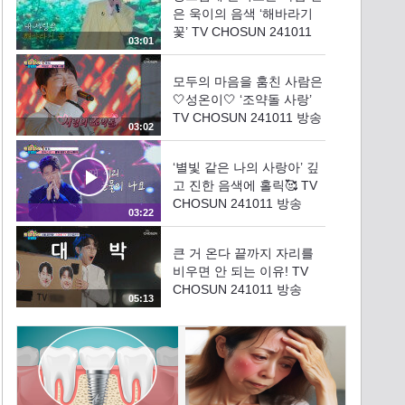
은 욱이의 음색 ‘해바라기
꽃’ TV CHOSUN 241011
03:01
방송
모두의 마음을 훔친 사람은
🤍성온이🤍 ‘조약돌 사랑’
TV CHOSUN 241011 방송
03:02
‘별빛 같은 나의 사랑아’ 깊
고 진한 음색에 홀릭🥰 TV
CHOSUN 241011 방송
03:22
큰 거 온다 끝까지 자리를
비우면 안 되는 이유! TV
CHOSUN 241011 방송
05:13