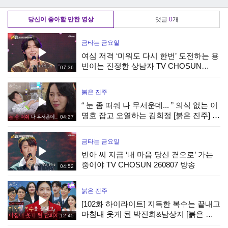
241011 방송
CHOSUN 241011
TV CHOSUN
방송
241011 방송
당신이 좋아할 만한 영상
댓글
0
개
금타는 금요일
여심 저격 ‘미워도 다시 한번’ 도전하는 용
빈이는 진정한 상남자 TV CHOSUN
07:36
260807 방송
붉은 진주
“ 눈 좀 떠줘 나 무서운데... ” 의식 없는 이
명호 잡고 오열하는 김희정 [붉은 진주] |
04:27
KBS 260807 방송
금타는 금요일
빈아 씨 지금 ‘내 마음 당신 곁으로’ 가는
중이야 TV CHOSUN 260807 방송
04:52
붉은 진주
[102화 하이라이트] 지독한 복수는 끝내고
마침내 웃게 된 박진희&남상지 [붉은 진
12:45
주] | KBS 260807 방송