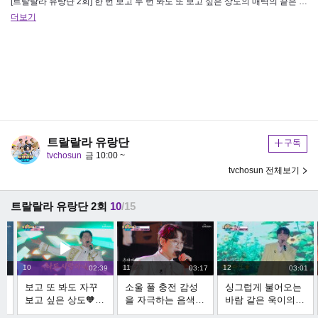
[트랄랄라 유랑단 2회] 한 번 보고 두 번 봐도 또 보고 싶은 상도의 매력의 끝은 어디
더보기
트랄랄라 유랑단
구독
tvchosun
금 10:00 ~
tvchosun 전체보기
트랄랄라 유랑단 2회
10
/15
10
11
12
:39
02:39
03:17
03:01
명
보고 또 봐도 자꾸
소울 풀 충전 감성
싱그럽게 불어오는
보고 싶은 상도🧡
을 자극하는 음색
바람 같은 욱이의
N
‘미인’ TV CHOSUN
‘미련 때문에’ TV
음색 ‘해바라기 꽃’