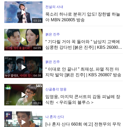
전설의 사내
목소리 하나로 분위기 압도! 장한별 하늘
아 MBN 260805 방송
03:19
붉은 진주
“ 기다릴 거야 꼭 돌아와 ” 남상지 고백에
심쿵한 강다빈 [붉은 진주] | KBS 260807
04:05
방송
붉은 진주
“ 이대로 안 끝나! ” 최재성, 파멸 직전 마
지막 발악 [붉은 진주] | KBS 260807 방송
04:38
산골총각 영웅
임영웅, 마지막 콘서트의 감동 피날레 장
식한 ＜우리들의 블루스＞
01:31
나 혼자 산다
[나 혼자 산다 660회 예고] 전현무의 무작