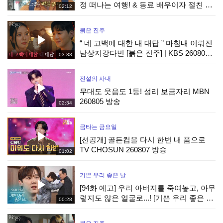
정 떠나는 여행! & 동료 배우이자 절친 현
02:12
봉식을 만난 박경혜, MBC 260815 방송
붉은 진주
“ 네 고백에 대한 내 대답 ” 마침내 이뤄진
남상지강다빈 [붉은 진주] | KBS 260807
03:38
방송
전설의 사내
무대도 웃음도 1등! 성리 보금자리 MBN
260805 방송
02:34
금타는 금요일
[선공개] 골든컵을 다시 한번 내 품으로
TV CHOSUN 260807 방송
01:02
기쁜 우리 좋은 날
[94화 예고] 우리 아버지를 죽여놓고, 아무
렇지도 않은 얼굴로...! [기쁜 우리 좋은 날]
00:28
| KBS 방송