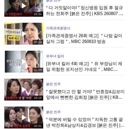
붉은 진주
“ 다 거짓말이야! ” 정신병원 입원 후 절규
하는 천희주 [붉은 진주] | KBS 260807 방
05:34
송
가족관계증명서
[가족관계증명서 26회 예고] ＂나랑 같이
살자 그럼＂, MBC 260810 방송
00:24
유부녀 킬러
[유부녀 킬러 4회 예고] ＂유 부장님이 제
일 위험한 포지션인 거네요＂, MBC
00:39
260808 방송
붉은 진주
“ 잘못했다고 안 할 거야! ” 반효정&김보미
앞에서 뻔뻔한 김희정 [붉은 진주] | KBS
03:16
260807 방송
붉은 진주
“ 덕분에 버틸 수 있었어 ” 지독한 고통 끝
낸 박진희&남상지&김경보 [붉은 진주] |
02:31