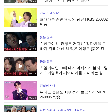
의 신청곡 ＜거리에서＞ 열창!
01:28
전국 노래자랑
초대가수 손빈아 씨의 땡큐 | KBS 260802
방송
03:16
붉은 진주
＂현준이 너 괜찮은 거지?＂강다빈을 구
하기 위해 대신 칼 맞은 이명호 [붉은 진
04:29
주] | KBS 260806 방송
붉은 진주
＂일어나면 그때 내가 아버지가 불러드릴
게＂이명호가 깨어나기를 기다리는 김희
03:38
정&강다빈 [붉은 진주] | KBS 260806 방
송
전설의 사내
무대도 웃음도 1등! 성리 보금자리 MBN
260805 방송
02:34
나는 SOLO, 그 후 사랑은 계속된다