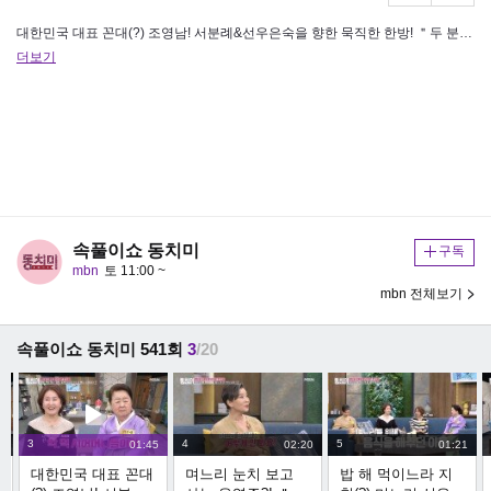
대한민국 대표 꼰대(?) 조영남! 서분례&선우은숙을 향한 묵직한 한방! ＂두 분은 악덕 시어머니들이야!＂
더보기
속풀이쇼 동치미
구독
mbn
토 11:00 ~
mbn 전체보기
속풀이쇼 동치미 541회
3
/20
3
4
5
8
01:45
02:20
01:21
대한민국 대표 꼰대
며느리 눈치 보고
밥 해 먹이느라 지