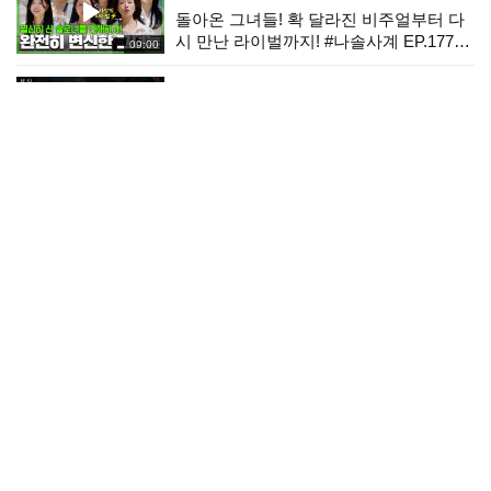
돌아온 그녀들! 확 달라진 비주얼부터 다
시 만난 라이벌까지! #나솔사계 EP.177ㅣ
09:00
SBS PLUS X ENAㅣ목요일 밤 10시 30분
붉은 진주
＂어리석고 불쌍한 사람일 뿐이야＂박진
희&김경보를 보며 분노에 사로잡힌 최재
04:37
성 [붉은 진주] | KBS 260806 방송
나는 SOLO, 그 후 사랑은 계속된다
어색한 첫 만남.. 극내향인의 플러팅이 시
작된다! #나솔사계 EP.177ㅣSBS PLUS X
09:33
ENAㅣ목요일 밤 10시 30분
가족관계증명서
[가족관계증명서 25회 예고] ＂고생 많이
했어, 미안해?＂, MBC 260807 방송
00:27
붉은 진주
＂왜 이렇게 떨리고 무서운 거야＂이명호
를 잃을까 두려운 김희정 [붉은 진주] |
04:20
KBS 260806 방송