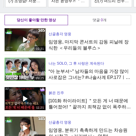
(?) 조영남! 서분례&
사는 윤영주?! ＂어
친(?) 며느리 선우은
선우은숙을 향한 묵
떻게 며느리 눈치를
숙? ＂제가 귀찮아
직한 한방! ＂두 분
안 봐요 감히!＂
서 그러는 게 아니
은 악덕 시어머니들
MBN 230401 방송
라...＂ MBN
당신이 좋아할 만한 영상
댓글
0
개
이야!＂ MBN
230401 방송
230401 방송
산골총각 영웅
임영웅, 마지막 콘서트의 감동 피날레 장
식한 ＜우리들의 블루스＞
01:31
나는 SOLO, 그 후 사랑은 계속된다
“아 눈부셔~” 남자들의 마음을 가장 많이
사로잡은 그녀는? #나솔사계 EP.177ㅣ
09:25
SBS PLUS X ENAㅣ목요일 밤 10시 30분
붉은 진주
[101화 하이라이트] ＂모든 게 너 때문에
틀어졌어!＂끝까지 죄책감 없이 폭주하는
11:21
최재성 [붉은 진주] | KBS 260806 방송
산골총각 영웅
임영웅, 분위기 촉촉하게 만드는 차승원