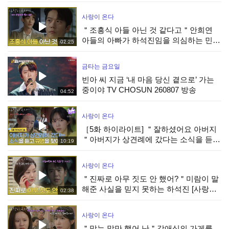
KBS 260808 방송
사랑이 온다
＂조흥식 아들 아닌 것 같다고＂안희연
아들의 아빠가 하석진임을 의심하는 민진
02:25
웅 [사랑이 온다] | KBS 260808 방송
금타는 금요일
빈아 씨 지금 ‘내 마음 당신 곁으로’ 가는
중이야 TV CHOSUN 260807 방송
04:52
사랑이 온다
［5화 하이라이트] ＂잘하셨어요 아버지
＂아버지가 상견례에 갔다는 소식을 듣고
10:19
박유나를 찾아간 안희연 [사랑이 온다] |
KBS 260808 방송
사랑이 온다
＂진짜로 아무 짓도 안 했어?＂미람이 말
해준 사실을 믿지 못하는 하석진 [사랑이
02:38
온다] | KBS 260808 방송
사랑이 온다
＂맞는 말만 했어 난＂강애심의 가게를