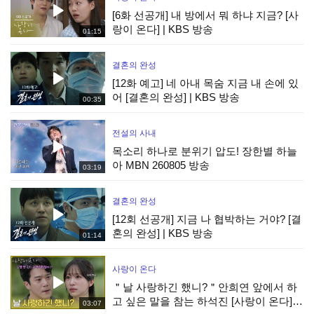
[6화 선공개] 내 방에서 뭐 하냐 지금? [사
랑이 온다] | KBS 방송
01:15
결혼의 완성
[12화 예고] 네 아내 목숨 지금 내 손에 있
어 [결혼의 완성] | KBS 방송
00:35
전설의 사내
목소리 하나로 분위기 압도! 장한별 하늘
아 MBN 260805 방송
03:19
결혼의 완성
[12회 선공개] 지금 나 협박하는 거야? [결
혼의 완성] | KBS 방송
01:14
사랑이 온다
＂날 사랑하긴 했니?＂안희연 앞에서 하
고 싶은 말을 참는 하석진 [사랑이 온다] |
03:07