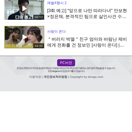
재벌X형사 2
[3회 예고] “앞으로 나만 따라다녀” 안보현
×정은채, 본격적인 팀으로 살인사건 수사
00:57
시작
사랑이 온다
＂버러지 박멸＂친구 엄마와 바람난 제비
에게 전화를 건 정보민 [사랑이 온다] |
04:32
KBS 260808 방송
PC버전
본 영상 콘텐츠의 저작권 및 법적 책임은 각 방송사에 있으며, 무단으로 이용하는 경우 법적 책임을 질 수 있습니다.
또한 donga.com의 입장과 다를 수 있습니다.
이용약관
|
개인정보처리방침
| Copyright by donga.com