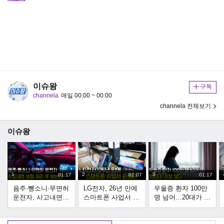
이슈왕
구독
channela
매일 00:00 ~ 00:00
channela 전체보기
이슈왕
1
2
3
01:17
01:07
01:17
음주·뺑소니·무면허
LG전자, 26년 만에
우울증 환자 100만
운전자, 사고내면
스마트폰 사업서 손
명 넘어…20대가 가
보험 처리 못 받는
떼
장 많다
다