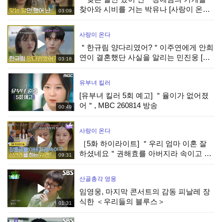
찾아와 시비를 거는 박유나 [사랑이 온다]
03:09
| KBS 260808 방송
사랑이 온다
＂한규림 양다리였어?＂이주연에게 안희
연이 결혼했단 사실을 알리는 민진웅 [사
03:18
랑이 온다] | KBS 260808 방송
유부녀 킬러
[유부녀 킬러 5회 예고] ＂율이가 없어졌
어＂, MBC 260814 방송
00:49
사랑이 온다
［5화 하이라이트] ＂우리 엄마 이혼 잘
하셨네요＂권해효를 아버지라 속이고 상
09:31
견례를 하는 박유나 [사랑이 온다] | KBS
260808 방송
산골총각 영웅
임영웅, 마지막 콘서트의 감동 피날레 장
식한 ＜우리들의 블루스＞
01:31