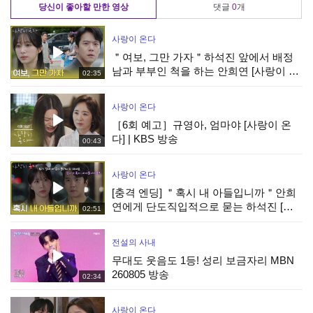
당신이 좋아할 만한 영상
댓글
0
개
사랑이 온다
＂여보, 그만 가자＂하석진 앞에서 배정
남과 부부인 척을 하는 안희연 [사랑이 온
02:35
다] | KBS 260808 방송
사랑이 온다
［6회 예고］규영아, 엄마야 [사랑이 온
다] | KBS 방송
00:43
사랑이 온다
[충격 엔딩] ＂혹시 내 아들입니까＂안희
연에게 단도직입적으로 묻는 하석진 [사
02:51
랑이 온다] | KBS 260808 방송
전설의 사내
무대도 웃음도 1등! 성리 보금자리 MBN
260805 방송
02:34
사랑이 온다