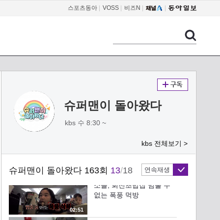
스포츠동아
룡 워킹´
|
VOSS
|
비즈N
|
02:23
승재, 무차별 질문 ˝어디 아
파요?˝
02:44
고지용, 승재와 진찰 놀이
에 ´로봇 연기´
슈퍼맨이 돌아왔다
02:42
kbs 수 8:30 ~
승재, VJ 삼촌 식사 챙기는
kbs 전체보기 >
26개월
02:40
슈퍼맨이 돌아왔다 163회
13
/
18
연속재생
소을, 회전초밥집 멈출 수
없는 폭풍 먹방
02:51