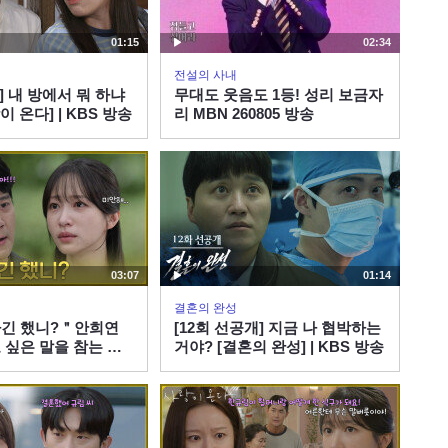
01:15
02:34
전설의 사내
] 내 방에서 뭐 하냐
무대도 웃음도 1등! 성리 보금자
이 온다] | KBS 방송
리 MBN 260805 방송
03:07
01:14
결혼의 완성
하긴 했니?＂안희연
[12회 선공개] 지금 나 협박하는
 싶은 말을 참는 하
거야? [결혼의 완성] | KBS 방송
 온다] | KBS
송