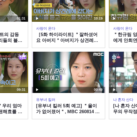
01:31
10:19
사랑이 온다
사랑이 온다
서트의 감동
［5화 하이라이트] ＂잘하셨어
＂한규림 
리들의 블루
요 아버지＂아버지가 상견례에
에게 안희연
갔다는 소식을 듣고 박유나를 찾
알리는 민진웅
아간 안희연 [사랑이 온다] |
KBS 2608
KBS 260808 방송
09:31
00:49
유부녀 킬러
나 혼자 산다
＂우리 엄마
[유부녀 킬러 5회 예고] ＂율이
[나 혼자 산
권해효를 아
가 없어졌어＂, MBC 260814 방
무의 무작정
례를 하는 박
송
료 배우이자
 KBS
박경혜, MBC