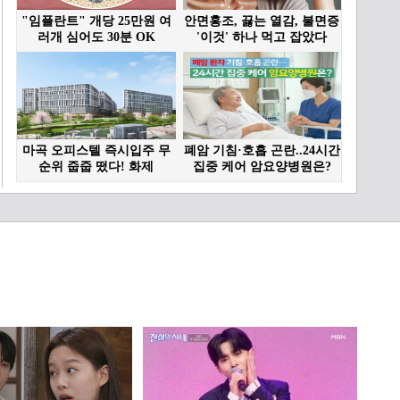
02:16
소다 남매, 이범수 찾고 눈
물 펑펑
02:53