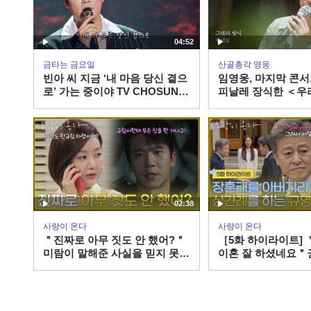
04:52
금타는 금요일
산골총각 영웅
빈아 씨 지금 ‘내 마음 당신 곁으
임영웅, 마지막 콘
로’ 가는 중이야 TV CHOSUN
피날레 장식한 ＜우
260807 방송
스＞
02:38
사랑이 온다
사랑이 온다
＂진짜로 아무 짓도 안 했어?＂
［5화 하이라이트] 
미람이 말해준 사실을 믿지 못하
이혼 잘 하셨네요＂
는 하석진 [사랑이 온다] | KBS
버지라 속이고 상견
260808 방송
유나 [사랑이 온다] |
260808 방송