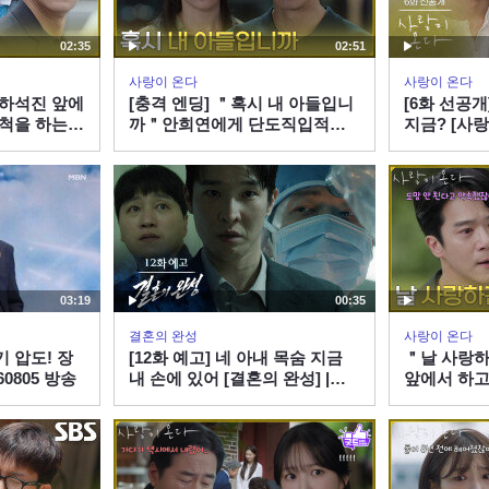
02:35
02:51
사랑이 온다
사랑이 온다
＂하석진 앞에
[충격 엔딩] ＂혹시 내 아들입니
[6화 선공개
 척을 하는
까＂안희연에게 단도직입적으
지금? [사랑
| KBS
로 묻는 하석진 [사랑이 온다] |
KBS 260808 방송
03:19
00:35
결혼의 완성
사랑이 온다
 압도! 장
[12화 예고] 네 아내 목숨 지금
＂날 사랑
0805 방송
내 손에 있어 [결혼의 완성] |
앞에서 하고
KBS 방송
석진 [사랑이
260808 방