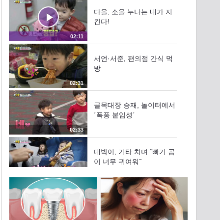
다을, 소을 누나는 내가 지
킨다!
02:11
서언·서준, 편의점 간식 먹
방
02:31
골목대장 승재, 놀이터에서
´폭풍 붙임성´
02:33
대박이, 기타 치며 ˝빠기 곰
이 너무 귀여워˝
02:46
이동국, 어깨 위 앵무새에
잔뜩 위축