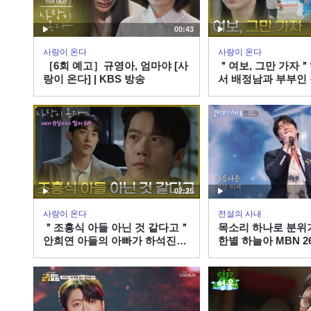
00:43
사랑이 온다
사랑이 온다
［6회 예고］규영아, 엄마야 [사
＂여보, 그만 가자
랑이 온다] | KBS 방송
서 배정남과 부부인
안희연 [사랑이 온다] 
260808 방송
02:25
사랑이 온다
전설의 사내
＂조흥식 아들 아닌 것 같다고＂
목소리 하나로 분위기
안희연 아들의 아빠가 하석진임
한별 하늘아 MBN 26
을 의심하는 민진웅 [사랑이 온
다] | KBS 260808 방송