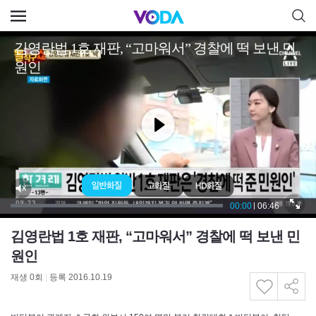
김영란법 1호 재판, “고마워서” 경찰에 떡 보낸 민
원인
재생
0
회
|
등록 2016.10.19