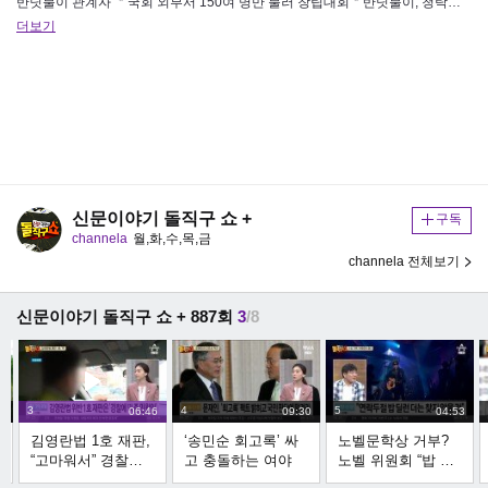
반딧불이 관계자 ＂국회 외부서 150여 명만 불러 창립대회＂반딧불이, 청탁금지법에 따라 창립대회 규모 대폭 축소반딧불이 ＂내…
더보기
신문이야기 돌직구 쇼 +
구독
channela
월,화,수,목,금
channela 전체보기
신문이야기 돌직구 쇼 + 887회
3
/8
3
4
5
1
06:46
09:30
04:53
김영란법 1호 재판,
‘송민순 회고록’ 싸
노벨문학상 거부?
“고마워서” 경찰에
고 충돌하는 여야
노벨 위원회 “밥 딜
떡 보낸 민원인
런 연락 포기”