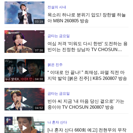
전설의 사내
목소리 하나로 분위기 압도! 장한별 하늘
아 MBN 260805 방송
03:19
금타는 금요일
여심 저격 ‘미워도 다시 한번’ 도전하는 용
빈이는 진정한 상남자 TV CHOSUN
07:36
260807 방송
붉은 진주
“ 이대로 안 끝나! ” 최재성, 파멸 직전 마
지막 발악 [붉은 진주] | KBS 260807 방송
04:38
금타는 금요일
빈아 씨 지금 ‘내 마음 당신 곁으로’ 가는
중이야 TV CHOSUN 260807 방송
04:52
나 혼자 산다
[나 혼자 산다 660회 예고] 전현무의 무작