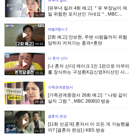
유부녀 킬러
[유부녀 킬러 4회 예고] ＂유 부장님이 제
일 위험한 포지션인 거네요＂, MBC
00:39
260808 방송
재벌X형사 2
[2회 예고] 안보현, 주변 사람들까지 위협
당하자 커져가는 충격×혼란
00:41
나 혼자 산다
[나 혼자 산다] 케이크 1인 1판으로 마무리
를 장식하는 구성환X김신영X이선민 사전
02:31
수요 조사까지 완벽하게!, MBC 260807
방송
가족관계증명서
[가족관계증명서 26회 예고] ＂나랑 같이
살자 그럼＂, MBC 260810 방송
00:24
결혼의 완성
[11회 선공개] 혼자서 이 모든 게 가능했을
까? [결혼의 완성] | KBS 방송
01:27