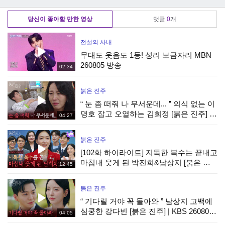
당신이 좋아할 만한 영상
댓글
0
개
전설의 사내
무대도 웃음도 1등! 성리 보금자리 MBN
260805 방송
02:34
붉은 진주
“ 눈 좀 떠줘 나 무서운데... ” 의식 없는 이
명호 잡고 오열하는 김희정 [붉은 진주] |
04:27
KBS 260807 방송
붉은 진주
[102화 하이라이트] 지독한 복수는 끝내고
마침내 웃게 된 박진희&남상지 [붉은 진
12:45
주] | KBS 260807 방송
붉은 진주
“ 기다릴 거야 꼭 돌아와 ” 남상지 고백에
심쿵한 강다빈 [붉은 진주] | KBS 260807
04:05
방송