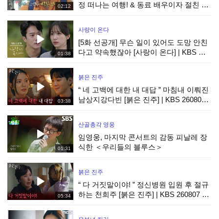
정 떠나는 여행! & 동료 배우이자 절친 현
02:12
봉식을 만난 박경혜, MBC 260814 방송
사랑이 온다
[5화 선공개] 무슨 일이 있어도 도망 안친
다고 약속했잖아 [사랑이 온다] | KBS 방
01:38
송
붉은 진주
“ 네 고백에 대한 내 대답 ” 마침내 이뤄진
남상지강다빈 [붉은 진주] | KBS 260807
03:38
방송
산골총각 영웅
임영웅, 마지막 콘서트의 감동 피날레 장
식한 ＜우리들의 블루스＞
01:31
붉은 진주
“ 다 거짓말이야! ” 정신병원 입원 후 절규
하는 천희주 [붉은 진주] | KBS 260807 방
05:34
송