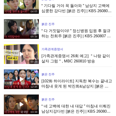
“ 기다릴 거야 꼭 돌아와 ” 남상지 고백에
심쿵한 강다빈 [붉은 진주] | KBS 260807
04:05
방송
붉은 진주
“ 다 거짓말이야! ” 정신병원 입원 후 절규
하는 천희주 [붉은 진주] | KBS 260807 방
05:34
송
가족관계증명서
[가족관계증명서 26회 예고] ＂나랑 같이
살자 그럼＂, MBC 260810 방송
00:24
붉은 진주
[102화 하이라이트] 지독한 복수는 끝내고
마침내 웃게 된 박진희&남상지 [붉은 진
12:45
주] | KBS 260807 방송
붉은 진주
“ 네 고백에 대한 내 대답 ” 마침내 이뤄진
남상지강다빈 [붉은 진주] | KBS 260807
03:38