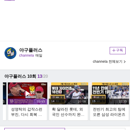
야구플러스
구독
channela
매일
channela 전체보기
야구플러스 10회
13
/20
13
14
15
:55
15:03
20:08
22:35
주
성영탁의 갑작스런
확 달라진 롯데, 외
전반기 최고의 팀에
부진, 다시 회복 가
국인 선수까지 완
오른 삼성 라이온즈
능할까?
벽!