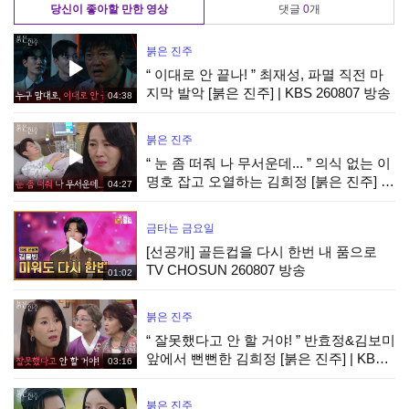
당신이 좋아할 만한 영상
댓글
0
개
붉은 진주
“ 이대로 안 끝나! ” 최재성, 파멸 직전 마
지막 발악 [붉은 진주] | KBS 260807 방송
04:38
붉은 진주
“ 눈 좀 떠줘 나 무서운데... ” 의식 없는 이
명호 잡고 오열하는 김희정 [붉은 진주] |
04:27
KBS 260807 방송
금타는 금요일
[선공개] 골든컵을 다시 한번 내 품으로
TV CHOSUN 260807 방송
01:02
붉은 진주
“ 잘못했다고 안 할 거야! ” 반효정&김보미
앞에서 뻔뻔한 김희정 [붉은 진주] | KBS
03:16
260807 방송
붉은 진주