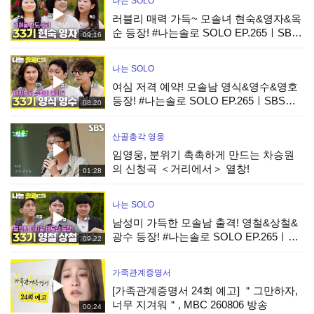
나는 SOLO
러블리 매력 가득~ 모솔녀 현숙&영자&옥
순 등장! #나는솔로 SOLO EP.265ㅣSBS
09:16
PLUS X ENAㅣ수요일 밤 10시 30분
나는 SOLO
여심 저격 예약! 모솔남 영식&영수&영호
등장! #나는솔로 SOLO EP.265ㅣSBS
08:20
PLUS X ENAㅣ수요일 밤 10시 30분
산골총각 영웅
임영웅, 분위기 촉촉하게 만드는 차승원
의 신청곡 ＜거리에서＞ 열창!
01:28
나는 SOLO
남성미 가득한 모솔남 출격! 영철&상철&
광수 등장! #나는솔로 SOLO EP.265ㅣ
09:22
SBS PLUS X ENAㅣ수요일 밤 10시 30분
가족관계증명서
[가족관계증명서 24회 예고] ＂그만하자,
너무 지겨워＂, MBC 260806 방송
00:24