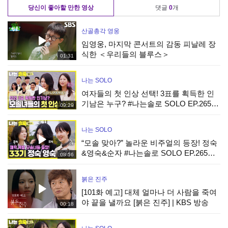
당신이 좋아할 만한 영상
댓글
0
개
산골총각 영웅
임영웅, 마지막 콘서트의 감동 피날레 장
식한 ＜우리들의 블루스＞
01:31
나는 SOLO
여자들의 첫 인상 선택! 3표를 획득한 인
기남은 누구? #나는솔로 SOLO EP.265ㅣ
09:29
SBS PLUS X ENAㅣ수요일 밤 10시 30분
나는 SOLO
“모솔 맞아?” 놀라운 비주얼의 등장! 정숙
&영숙&순자 #나는솔로 SOLO EP.265ㅣ
08:56
SBS PLUS X ENAㅣ수요일 밤 10시 30분
붉은 진주
[101화 예고] 대체 얼마나 더 사람을 죽여
야 끝을 낼까요 [붉은 진주] | KBS 방송
00:18