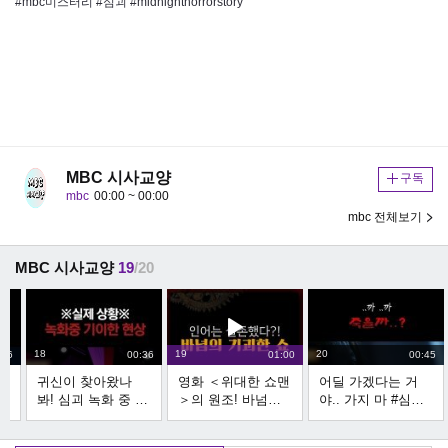
#mbc미스터리 #심괴 #midnighthorrorstory
MBC 시사교양
구독
mbc
00:00 ~ 00:00
mbc 전체보기
MBC 시사교양
19
/20
18
19
20
:56
00:36
01:00
00:45
귀신이 찾아왔나
영화 ＜위대한 쇼맨
어딜 가겠다는 거
괴
봐! 심괴 녹화 중 벌
＞의 원조! 바넘의
야.. 가지 마 #심야
어진 기이한 현
인간 서커스 #서프
괴담회
상...? #심야괴담회
라이즈