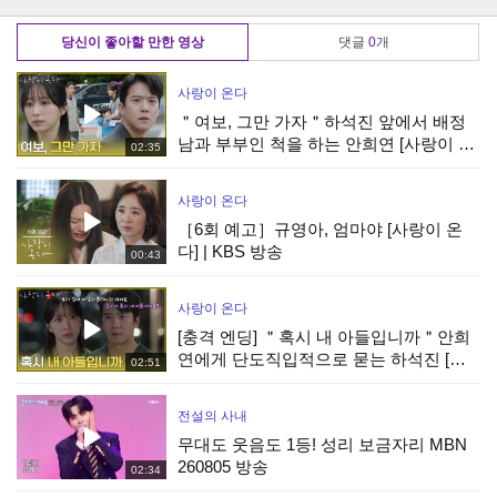
방송
260506 방송
260506 방송
당신이 좋아할 만한 영상
댓글
0
개
사랑이 온다
＂여보, 그만 가자＂하석진 앞에서 배정
남과 부부인 척을 하는 안희연 [사랑이 온
02:35
다] | KBS 260808 방송
사랑이 온다
［6회 예고］규영아, 엄마야 [사랑이 온
다] | KBS 방송
00:43
사랑이 온다
[충격 엔딩] ＂혹시 내 아들입니까＂안희
연에게 단도직입적으로 묻는 하석진 [사
02:51
랑이 온다] | KBS 260808 방송
전설의 사내
무대도 웃음도 1등! 성리 보금자리 MBN
260805 방송
02:34