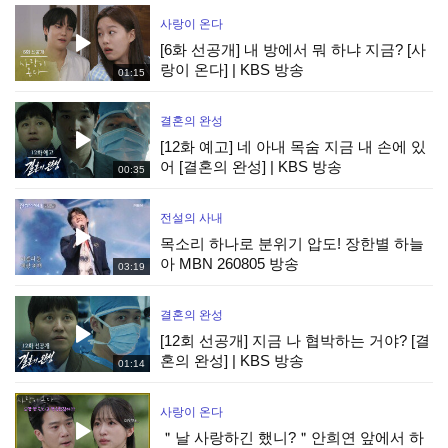
사랑이 온다
[6화 선공개] 내 방에서 뭐 하냐 지금? [사
랑이 온다] | KBS 방송
01:15
결혼의 완성
[12화 예고] 네 아내 목숨 지금 내 손에 있
어 [결혼의 완성] | KBS 방송
00:35
전설의 사내
목소리 하나로 분위기 압도! 장한별 하늘
아 MBN 260805 방송
03:19
결혼의 완성
[12회 선공개] 지금 나 협박하는 거야? [결
혼의 완성] | KBS 방송
01:14
사랑이 온다
＂날 사랑하긴 했니?＂안희연 앞에서 하