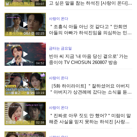
고 싶은 말을 참는 하석진 [사랑이 온다] |
03:07
KBS 260808 방송
사랑이 온다
＂조흥식 아들 아닌 것 같다고＂안희연
아들의 아빠가 하석진임을 의심하는 민진
02:25
웅 [사랑이 온다] | KBS 260808 방송
금타는 금요일
빈아 씨 지금 ‘내 마음 당신 곁으로’ 가는
중이야 TV CHOSUN 260807 방송
04:52
사랑이 온다
［5화 하이라이트] ＂잘하셨어요 아버지
＂아버지가 상견례에 갔다는 소식을 듣고
10:19
박유나를 찾아간 안희연 [사랑이 온다] |
KBS 260808 방송
사랑이 온다
＂진짜로 아무 짓도 안 했어?＂미람이 말
해준 사실을 믿지 못하는 하석진 [사랑이
02:38
온다] | KBS 260808 방송