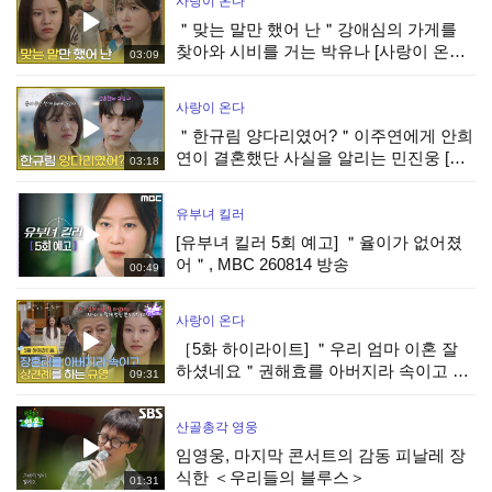
사랑이 온다
＂맞는 말만 했어 난＂강애심의 가게를
찾아와 시비를 거는 박유나 [사랑이 온다]
03:09
| KBS 260808 방송
사랑이 온다
＂한규림 양다리였어?＂이주연에게 안희
연이 결혼했단 사실을 알리는 민진웅 [사
03:18
랑이 온다] | KBS 260808 방송
유부녀 킬러
[유부녀 킬러 5회 예고] ＂율이가 없어졌
어＂, MBC 260814 방송
00:49
사랑이 온다
［5화 하이라이트] ＂우리 엄마 이혼 잘
하셨네요＂권해효를 아버지라 속이고 상
09:31
견례를 하는 박유나 [사랑이 온다] | KBS
260808 방송
산골총각 영웅
임영웅, 마지막 콘서트의 감동 피날레 장
식한 ＜우리들의 블루스＞
01:31