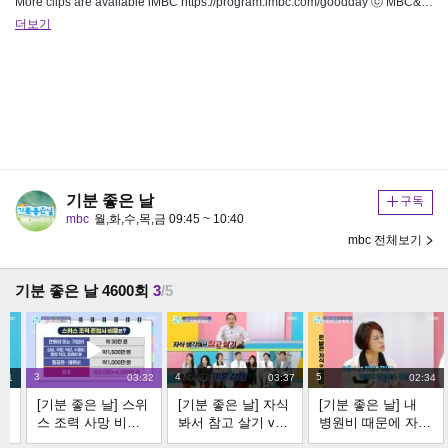
More clips are available iMBC https://program.imbc.com/goodday ⓒ MBC&…
더보기
기분 좋은 날
구독
mbc
월,화,수,목,금 09:45 ~ 10:40
mbc 전체보기
기분 좋은 날 4600회
3
/5
3
4
5
:51
03:32
03:37
02:34
위
[기분 좋은 날] 스위
[기분 좋은 날] 자식
[기분 좋은 날] 내
끝
스 조력 사망 비용
봐서 참고 살기 vs
병원비 때문에 자식
은?, MBC 260506
이혼 강행, MBC
끼리 싸운다?, MBC