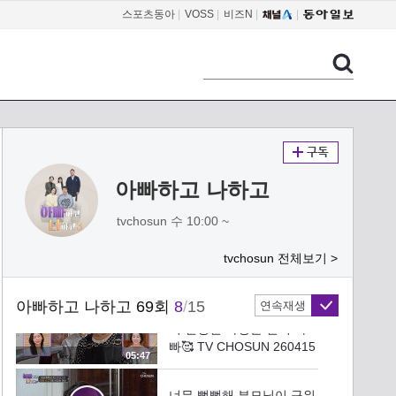
줄’ TV CHOSUN 260415
스포츠동아
|
VOSS
|
비즈N
|
02:58
방송
꺾기 인간문화재 아현이의
고막 정화 타임 ‘미운 사내’
TV CHOSUN 260415 방송
02:58
아빠나를 찾아온 특급 초대
가수⁉ 김영웅의 ‘즐거운 인
생’🤩 TV CHOSUN 260415
아빠하고 나하고
02:51
방송
tvchosun 수 10:00 ~
서로가 서로에게 너무나도
애틋한 찬미의 가족들‍‍‍ TV
tvchosun 전체보기 >
CHOSUN 260415 방송
04:56
아빠하고 나하고 69회
8
/
15
연속재생
아내 사랑 딸 사랑 이 시대
의 진정한 사랑꾼 찬미 아
빠🥰 TV CHOSUN 260415
05:47
방송
너무 뻑뻑해 부모님이 구워