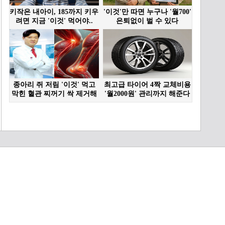
영원한 찬미 편 생방송 투
표 독려를 위해 밤낮없이
발로 뛴 부모님 TV
03:24
CHOSUN 260415 방송
현실판 양관식 등장 아내를
위해 가수라는 꿈을 포기한
사랑꾼 아빠 TV CHOSUN
04:21
260415 방송
이 목소리는 반칙이지🟨 찬
미 가족의 아름다운 하모니
‘그대 그리고 나’ TV
05:05
CHOSUN 260415 방송