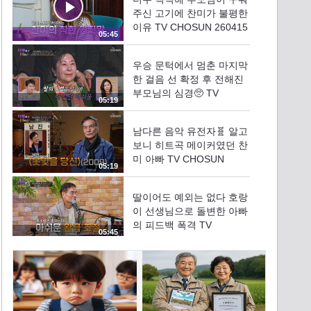
주신 고기에 찬미가 불평한
이유 TV CHOSUN 260415
05:45
방송
우승 문턱에서 멈춘 마지막
한 걸음 선 확정 후 전해진
부모님의 심경🥺 TV
05:19
CHOSUN 260415 방송
남다른 음악 유전자🧬 알고
보니 히트곡 메이커였던 찬
미 아빠 TV CHOSUN
05:19
260415 방송
딸이어도 예외는 없다‍️ 호랑
이 선생님으로 돌변한 아빠
의 피드백 폭격 TV
05:45
CHOSUN 260415 방송
기운 풀 충전 버팀목이 되
어 준 팀 찬미와 함께한 따
뜻한 식사 자리🥰 TV
07:35
CHOSUN 260415 방송