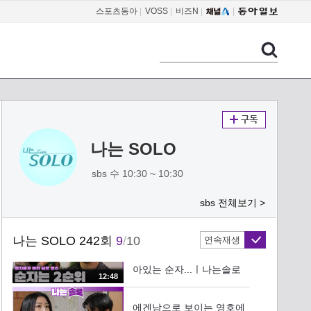
피하는 영호가 괘씸한 영
스포츠동아
|
VOSS
|
비즈N
|
06:41
숙...!ㅣ나는솔로 EP.242ㅣ
SBS PLUS X ENAㅣ수요일
솔직하지 못한 영수에게 훅
밤 10시 30분
플러팅하는 순자!ㅣ나는솔
로 EP.242ㅣSBS PLUS X
03:48
ENAㅣ수요일 밤 10시 30
분
＂주유가 처음이예요＂ 초
보 운전 영식에게 인내심
바닥나는 영자...ㅣ나는솔
나는 SOLO
07:22
로 EP.242ㅣSBS PLUS X
ENAㅣ수요일 밤 10시 30
sbs 수 10:30 ~ 10:30
토크하며 광수 힐링해주는
분
리액션 부자 옥순!ㅣ나는솔
sbs 전체보기 >
로 EP.242ㅣSBS PLUS X
06:28
ENAㅣ수요일 밤 10시 30
분
나는 SOLO 242회
9
/
10
연속재생
영자에 대한 미련 있는 영
수를 흔들지만 2순위로 남
아있는 순자...ㅣ나는솔로
12:48
EP.242ㅣSBS PLUS X
ENAㅣ수요일 밤 10시 30
에겐남으로 보이는 영호에