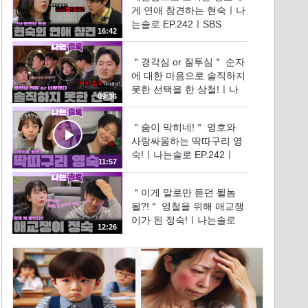
분
게 연애 참견하는 현숙ㅣ나
는솔로 EP.242ㅣSBS
16:42
PLUS X ENAㅣ수요일 밤
10시 30분
＂경각심 or 질투심＂ 순자
에 대한 마음으로 솔직하지
못한 선택을 한 상철!ㅣ나
09:36
는솔로 EP.242ㅣSBS
PLUS X ENAㅣ수요일 밤
＂숨이 막히네!＂ 영호와
10시 30분
사랑싸움하는 딱따구리 영
숙!ㅣ나는솔로 EP.242ㅣ
11:57
SBS PLUS X ENAㅣ수요일
밤 10시 30분
＂이게 말로만 듣던 될놈
될?!＂ 영철을 위해 애교쟁
이가 된 정숙!ㅣ나는솔로
12:26
EP.242ㅣSBS PLUS X
ENAㅣ수요일 밤 10시 30
분