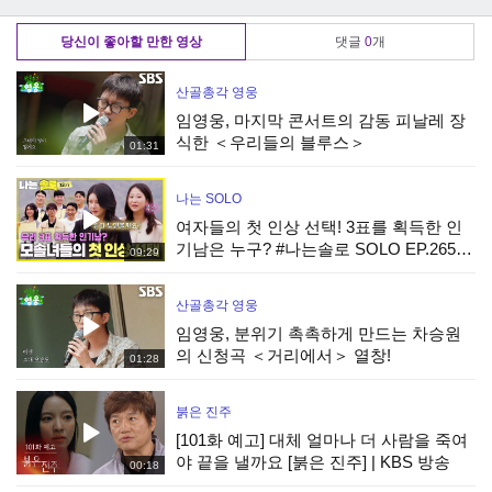
어디 가요 우리?＂
는 최진혁
끌고 최진혁에게 돌
격!
당신이 좋아할 만한 영상
댓글
0
개
산골총각 영웅
임영웅, 마지막 콘서트의 감동 피날레 장
식한 ＜우리들의 블루스＞
01:31
나는 SOLO
여자들의 첫 인상 선택! 3표를 획득한 인
기남은 누구? #나는솔로 SOLO EP.265ㅣ
09:29
SBS PLUS X ENAㅣ수요일 밤 10시 30분
산골총각 영웅
임영웅, 분위기 촉촉하게 만드는 차승원
의 신청곡 ＜거리에서＞ 열창!
01:28
붉은 진주
[101화 예고] 대체 얼마나 더 사람을 죽여
야 끝을 낼까요 [붉은 진주] | KBS 방송
00:18