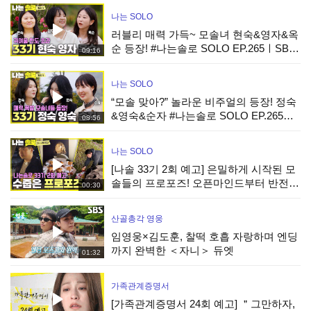
나는 SOLO
러블리 매력 가득~ 모솔녀 현숙&영자&옥
순 등장! #나는솔로 SOLO EP.265ㅣSBS
09:16
PLUS X ENAㅣ수요일 밤 10시 30분
나는 SOLO
“모솔 맞아?” 놀라운 비주얼의 등장! 정숙
&영숙&순자 #나는솔로 SOLO EP.265ㅣ
08:56
SBS PLUS X ENAㅣ수요일 밤 10시 30분
나는 SOLO
[나솔 33기 2회 예고] 은밀하게 시작된 모
솔들의 프로포즈! 오픈마인드부터 반전
00:30
매력까지 공개! #나는솔로 EP.266ㅣSBS
PLUS X ENAㅣ수요일 밤 10시 30분
산골총각 영웅
임영웅×김도훈, 찰떡 호흡 자랑하며 엔딩
까지 완벽한 ＜자니＞ 듀엣
01:32
가족관계증명서
[가족관계증명서 24회 예고] ＂그만하자,