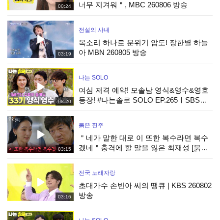
너무 지겨워＂, MBC 260806 방송
00:24
전설의 사내
목소리 하나로 분위기 압도! 장한별 하늘
아 MBN 260805 방송
03:19
나는 SOLO
여심 저격 예약! 모솔남 영식&영수&영호
등장! #나는솔로 SOLO EP.265ㅣSBS
08:20
PLUS X ENAㅣ수요일 밤 10시 30분
붉은 진주
＂네가 말한 대로 이 또한 복수라면 복수
겠네＂충격에 할 말을 잃은 최재성 [붉은
03:15
진주] | KBS 260805 방송
전국 노래자랑
초대가수 손빈아 씨의 땡큐 | KBS 260802
방송
03:16