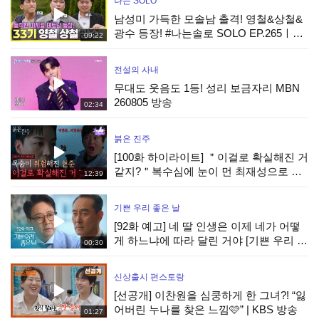
나는 SOLO
남성미 가득한 모솔남 출격! 영철&상철&
광수 등장! #나는솔로 SOLO EP.265ㅣ
09:22
SBS PLUS X ENAㅣ수요일 밤 10시 30분
전설의 사내
무대도 웃음도 1등! 성리 보금자리 MBN
260805 방송
02:34
붉은 진주
[100화 하이라이트] ＂이걸로 확실해진 거
같지?＂복수심에 눈이 먼 최재성으로 목
12:39
숨이 위험해진 강다빈 [붉은 진주] | KBS
260805 방송
기쁜 우리 좋은 날
[92화 예고] 네 딸 인생은 이제 네가 어떻
게 하느냐에 따라 달린 거야 [기쁜 우리 좋
00:30
은 날] | KBS 방송
신상출시 편스토랑
[선공개] 이찬원을 심쿵하게 한 그녀?! “잃
어버린 누나를 찾은 느낌🩷” | KBS 방송
01:27