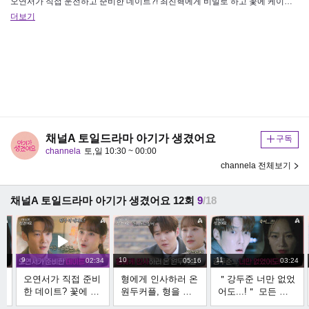
오연서가 직접 운전하고 준비한 데이트?! 최진혁에게 비밀로 하고 꽃에 케이크까지 준비? #아기가생겼어요 #오연서 #최진혁 #…
더보기
채널A 토일드라마 아기가 생겼어요
구독
channela
토,일 10:30 ~ 00:00
channela 전체보기
채널A 토일드라마 아기가 생겼어요 12회
9
/18
9
10
11
53
02:34
05:16
03:24
사
오연서가 직접 준비
형에게 인사하러 온
＂강두준 너만 없었
한 데이트? 꽃에 케
원두커플, 형을 그
어도...!＂ 모든 걸
는
이크까지... ＂근데
리워하며 눈물 흘리
잃은 백은혜, 차를