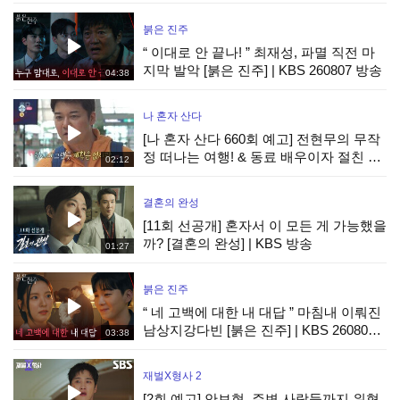
붉은 진주
“ 이대로 안 끝나! ” 최재성, 파멸 직전 마
지막 발악 [붉은 진주] | KBS 260807 방송
04:38
나 혼자 산다
[나 혼자 산다 660회 예고] 전현무의 무작
정 떠나는 여행! & 동료 배우이자 절친 현
02:12
봉식을 만난 박경혜, MBC 260814 방송
결혼의 완성
[11회 선공개] 혼자서 이 모든 게 가능했을
까? [결혼의 완성] | KBS 방송
01:27
붉은 진주
“ 네 고백에 대한 내 대답 ” 마침내 이뤄진
남상지강다빈 [붉은 진주] | KBS 260807
03:38
방송
재벌X형사 2
[2회 예고] 안보현, 주변 사람들까지 위협