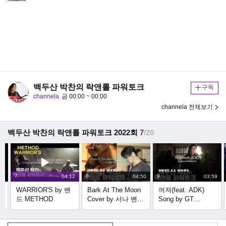
백두산 박찬의 락앤롤 파워토크
구독
channela
금 00:00 ~ 00:00
channela 전체보기
백두산 박찬의 락앤롤 파워토크 2022회
7
/20
7
8
9
47
04:12
04:50
03:59
WARRIOR'S by 밴
Bark At The Moon
꺼져(feat. ADK)
드 METHOD
Cover by 서나 밴드
Song by GT
(원곡 Ozzy
Bison[Official MV]
Osbourne)