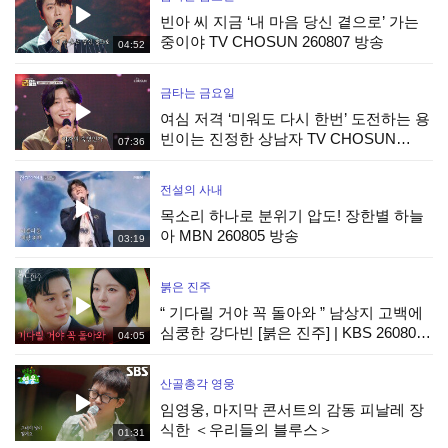
빈아 씨 지금 ‘내 마음 당신 곁으로’ 가는
중이야 TV CHOSUN 260807 방송
04:52
금타는 금요일
여심 저격 ‘미워도 다시 한번’ 도전하는 용
빈이는 진정한 상남자 TV CHOSUN
07:36
260807 방송
전설의 사내
목소리 하나로 분위기 압도! 장한별 하늘
아 MBN 260805 방송
03:19
붉은 진주
“ 기다릴 거야 꼭 돌아와 ” 남상지 고백에
심쿵한 강다빈 [붉은 진주] | KBS 260807
04:05
방송
산골총각 영웅
임영웅, 마지막 콘서트의 감동 피날레 장
식한 ＜우리들의 블루스＞
01:31