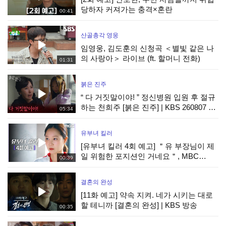
당하자 커져가는 충격×혼란
00:41
산골총각 영웅
임영웅, 김도훈의 신청곡 ＜별빛 같은 나
의 사랑아＞ 라이브 (ft. 할머니 전화)
01:31
붉은 진주
“ 다 거짓말이야! ” 정신병원 입원 후 절규
하는 천희주 [붉은 진주] | KBS 260807 방
05:34
송
유부녀 킬러
[유부녀 킬러 4회 예고] ＂유 부장님이 제
일 위험한 포지션인 거네요＂, MBC
00:39
260808 방송
결혼의 완성
[11화 예고] 약속 지켜. 네가 시키는 대로
할 테니까 [결혼의 완성] | KBS 방송
00:35