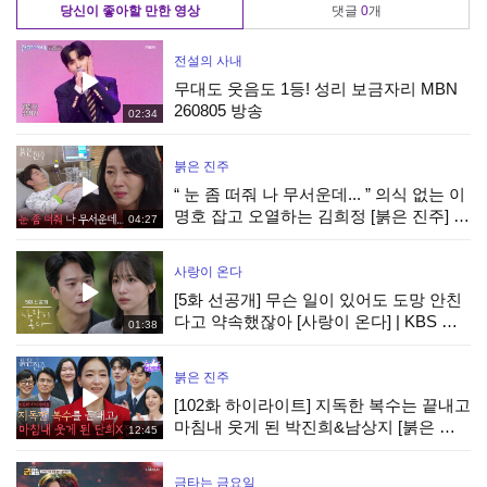
당신이 좋아할 만한 영상
댓글
0
개
전설의 사내
무대도 웃음도 1등! 성리 보금자리 MBN
260805 방송
02:34
붉은 진주
“ 눈 좀 떠줘 나 무서운데... ” 의식 없는 이
명호 잡고 오열하는 김희정 [붉은 진주] |
04:27
KBS 260807 방송
사랑이 온다
[5화 선공개] 무슨 일이 있어도 도망 안친
다고 약속했잖아 [사랑이 온다] | KBS 방
01:38
송
붉은 진주
[102화 하이라이트] 지독한 복수는 끝내고
마침내 웃게 된 박진희&남상지 [붉은 진
12:45
주] | KBS 260807 방송
금타는 금요일