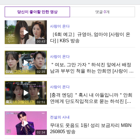
축구대회ㅋㅋ
형들이 떴다!
당신이 좋아할 만한 영상
댓글
0
개
사랑이 온다
［6회 예고］규영아, 엄마야 [사랑이 온
다] | KBS 방송
00:43
사랑이 온다
＂여보, 그만 가자＂하석진 앞에서 배정
남과 부부인 척을 하는 안희연 [사랑이 온
02:35
다] | KBS 260808 방송
사랑이 온다
[충격 엔딩] ＂혹시 내 아들입니까＂안희
연에게 단도직입적으로 묻는 하석진 [사
02:51
랑이 온다] | KBS 260808 방송
전설의 사내
무대도 웃음도 1등! 성리 보금자리 MBN
260805 방송
02:34