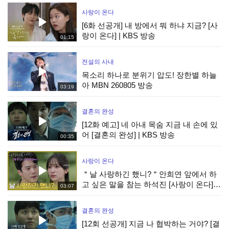
사랑이 온다
[6화 선공개] 내 방에서 뭐 하냐 지금? [사
랑이 온다] | KBS 방송
01:15
전설의 사내
목소리 하나로 분위기 압도! 장한별 하늘
아 MBN 260805 방송
03:19
결혼의 완성
[12화 예고] 네 아내 목숨 지금 내 손에 있
어 [결혼의 완성] | KBS 방송
00:35
사랑이 온다
＂날 사랑하긴 했니?＂안희연 앞에서 하
고 싶은 말을 참는 하석진 [사랑이 온다] |
03:07
KBS 260808 방송
결혼의 완성
[12회 선공개] 지금 나 협박하는 거야? [결