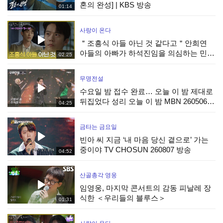
혼의 완성] | KBS 방송
01:14
사랑이 온다
＂조흥식 아들 아닌 것 같다고＂안희연
아들의 아빠가 하석진임을 의심하는 민진
02:25
웅 [사랑이 온다] | KBS 260808 방송
무명전설
수요일 밤 접수 완료… 오늘 이 밤 제대로
뒤집었다 성리 오늘 이 밤 MBN 260506
04:25
방송
금타는 금요일
빈아 씨 지금 ‘내 마음 당신 곁으로’ 가는
중이야 TV CHOSUN 260807 방송
04:52
산골총각 영웅
임영웅, 마지막 콘서트의 감동 피날레 장
식한 ＜우리들의 블루스＞
01:31