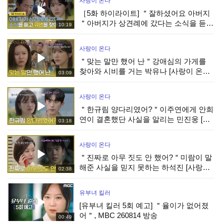
사랑이 온다
［5화 하이라이트] ＂잘하셨어요 아버지
＂아버지가 상견례에 갔다는 소식을 듣고
10:19
박유나를 찾아간 안희연 [사랑이 온다] |
KBS 260808 방송
사랑이 온다
＂맞는 말만 했어 난＂강애심의 가게를
찾아와 시비를 거는 박유나 [사랑이 온다]
03:09
| KBS 260808 방송
사랑이 온다
＂한규림 양다리였어?＂이주연에게 안희
연이 결혼했단 사실을 알리는 민진웅 [사
03:18
랑이 온다] | KBS 260808 방송
사랑이 온다
＂진짜로 아무 짓도 안 했어?＂미람이 말
해준 사실을 믿지 못하는 하석진 [사랑이
02:38
온다] | KBS 260808 방송
유부녀 킬러
[유부녀 킬러 5회 예고] ＂율이가 없어졌
어＂, MBC 260814 방송
00:49