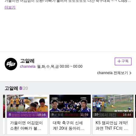
가을이면 어김없이 소환! 아빠가 불러서 또또또또또 나간 축구대회ㅋㅋ Copyright Ⓒ 채널A. All rights res…
더보기
고알레
구독
channela
월,화,수,목,금 00:00 ~ 00:00
channela 전체보기
고알레
8
/20
8
9
10
24
18:16
11:59
16:44
가을이면 어김없이
대학 축구의 신세
K5 챔피언십 개막!
국
소환! 아빠가 불러
계! 20대 동아리에
과연 TNT FC의 예
서 또또또또또 나간
05·09학번 레전드
선 결과는?!