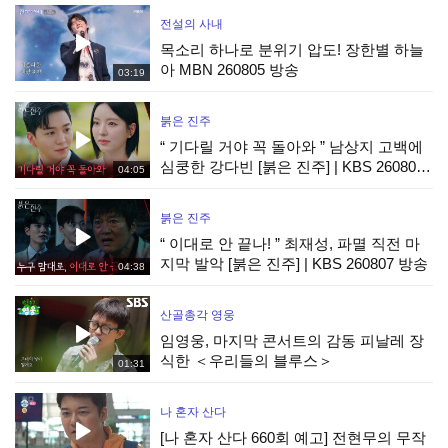
전설의 사내
목소리 하나로 분위기 압도! 장한별 하늘
아 MBN 260805 방송
03:19
붉은 진주
“ 기다릴 거야 꼭 돌아와 ” 남상지 고백에
심쿵한 강다빈 [붉은 진주] | KBS 260807
04:05
방송
붉은 진주
“ 이대로 안 끝나! ” 최재성, 파멸 직전 마
지막 발악 [붉은 진주] | KBS 260807 방송
04:38
산골총각 영웅
임영웅, 마지막 콘서트의 감동 피날레 장
식한 ＜우리들의 블루스＞
01:31
나 혼자 산다
[나 혼자 산다 660회 예고] 전현무의 무작