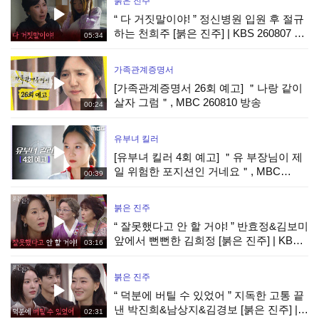
붉은 진주
“ 다 거짓말이야! ” 정신병원 입원 후 절규
하는 천희주 [붉은 진주] | KBS 260807 방
05:34
송
가족관계증명서
[가족관계증명서 26회 예고] ＂나랑 같이
살자 그럼＂, MBC 260810 방송
00:24
유부녀 킬러
[유부녀 킬러 4회 예고] ＂유 부장님이 제
일 위험한 포지션인 거네요＂, MBC
00:39
260808 방송
붉은 진주
“ 잘못했다고 안 할 거야! ” 반효정&김보미
앞에서 뻔뻔한 김희정 [붉은 진주] | KBS
03:16
260807 방송
붉은 진주
“ 덕분에 버틸 수 있었어 ” 지독한 고통 끝
낸 박진희&남상지&김경보 [붉은 진주] |
02:31