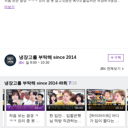
처음 보는 광경 ㅋㅋㅋ 요리 중 못 참고 ((냉면 육수)) 흡입하는 쯔양🤣 #냉장고를부탁해 #입짧은햇님 #쯔양 공홈에서 리…
더보기
냉장고를 부탁해 since 2014
구독
jtbc
일 9:00 ~ 10:30
jtbc 전체보기
냉장고를 부탁해 since 2014 49회
7
/18
7
8
9
44
09:47
09:48
18:12
처음 보는 광경 ㅋ
한 입만... 입짧은햇
[하이라이트] 어디
결
ㅋㅋ 요리 중 못 참
님 먹방 직관하는
가 입이 짧다는 거
는
고 ((냉면 육수)) 흡
쯔양 찐 반응 ㅋㅋ
예요? 유명 먹방러