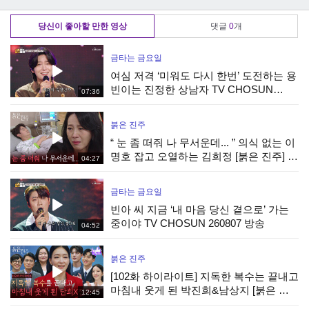
입하는 쯔양🤣 |
ㅋ | JTBC 251130
입(안)짧은햇님의
JTBC 251130 방송
방송
기대를 저버리지 않
당신이 좋아할 만한 영상
댓글
0
개
는 냉장고 스케일ㄷ
ㄷ | JTBC 251130
방송
금타는 금요일
여심 저격 ‘미워도 다시 한번’ 도전하는 용
빈이는 진정한 상남자 TV CHOSUN
07:36
260807 방송
붉은 진주
“ 눈 좀 떠줘 나 무서운데... ” 의식 없는 이
명호 잡고 오열하는 김희정 [붉은 진주] |
04:27
KBS 260807 방송
금타는 금요일
빈아 씨 지금 ‘내 마음 당신 곁으로’ 가는
중이야 TV CHOSUN 260807 방송
04:52
붉은 진주
[102화 하이라이트] 지독한 복수는 끝내고
마침내 웃게 된 박진희&남상지 [붉은 진
12:45
주] | KBS 260807 방송