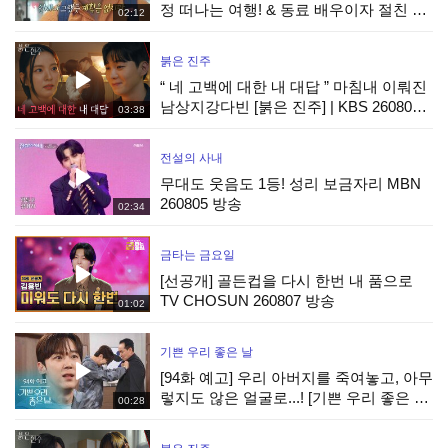
정 떠나는 여행! & 동료 배우이자 절친 현
02:12
봉식을 만난 박경혜, MBC 260815 방송
붉은 진주
“ 네 고백에 대한 내 대답 ” 마침내 이뤄진
남상지강다빈 [붉은 진주] | KBS 260807
03:38
방송
전설의 사내
무대도 웃음도 1등! 성리 보금자리 MBN
260805 방송
02:34
금타는 금요일
[선공개] 골든컵을 다시 한번 내 품으로
TV CHOSUN 260807 방송
01:02
기쁜 우리 좋은 날
[94화 예고] 우리 아버지를 죽여놓고, 아무
렇지도 않은 얼굴로...! [기쁜 우리 좋은 날]
00:28
| KBS 방송