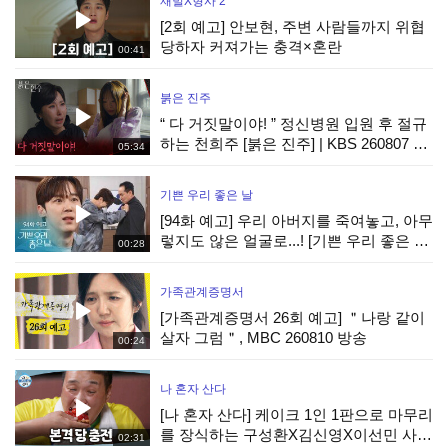
재벌X형사 2
[2회 예고] 안보현, 주변 사람들까지 위협
당하자 커져가는 충격×혼란
00:41
붉은 진주
“ 다 거짓말이야! ” 정신병원 입원 후 절규
하는 천희주 [붉은 진주] | KBS 260807 방
05:34
송
기쁜 우리 좋은 날
[94화 예고] 우리 아버지를 죽여놓고, 아무
렇지도 않은 얼굴로...! [기쁜 우리 좋은 날]
00:28
| KBS 방송
가족관계증명서
[가족관계증명서 26회 예고] ＂나랑 같이
살자 그럼＂, MBC 260810 방송
00:24
나 혼자 산다
[나 혼자 산다] 케이크 1인 1판으로 마무리
를 장식하는 구성환X김신영X이선민 사전
02:31