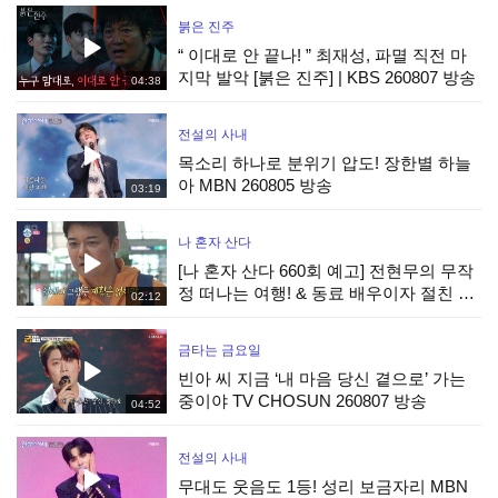
붉은 진주
“ 이대로 안 끝나! ” 최재성, 파멸 직전 마
지막 발악 [붉은 진주] | KBS 260807 방송
04:38
전설의 사내
목소리 하나로 분위기 압도! 장한별 하늘
아 MBN 260805 방송
03:19
나 혼자 산다
[나 혼자 산다 660회 예고] 전현무의 무작
정 떠나는 여행! & 동료 배우이자 절친 현
02:12
봉식을 만난 박경혜, MBC 260814 방송
금타는 금요일
빈아 씨 지금 ‘내 마음 당신 곁으로’ 가는
중이야 TV CHOSUN 260807 방송
04:52
전설의 사내
무대도 웃음도 1등! 성리 보금자리 MBN