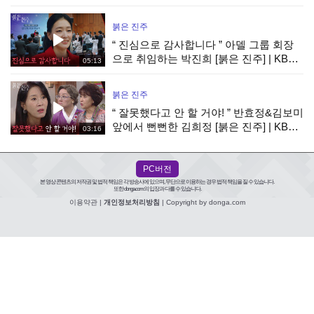
수요 조사까지 완벽하게!, MBC 260807
방송
붉은 진주
“ 진심으로 감사합니다 ” 아델 그룹 회장
으로 취임하는 박진희 [붉은 진주] | KBS
05:13
260807 방송
붉은 진주
“ 잘못했다고 안 할 거야! ” 반효정&김보미
앞에서 뻔뻔한 김희정 [붉은 진주] | KBS
03:16
260807 방송
PC버전
본 영상 콘텐츠의 저작권 및 법적 책임은 각 방송사에 있으며, 무단으로 이용하는 경우 법적 책임을 질 수 있습니다.
또한 donga.com의 입장과 다를 수 있습니다.
이용약관
|
개인정보처리방침
| Copyright by donga.com