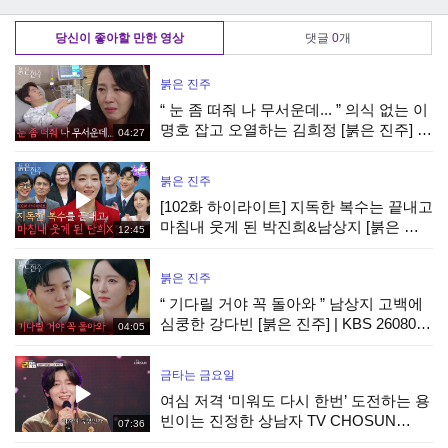
KBS 251109 방송
무리기! | KBS
유지하는 보스 |
251109 방송
KBS 251109 방송
당신이 좋아할 만한 영상
댓글
0
개
붉은 진주
“ 눈 좀 떠줘 나 무서운데... ” 의식 없는 이
명호 잡고 오열하는 김희정 [붉은 진주] |
04:27
KBS 260807 방송
붉은 진주
[102화 하이라이트] 지독한 복수는 끝내고
마침내 웃게 된 박진희&남상지 [붉은 진
12:45
주] | KBS 260807 방송
붉은 진주
“ 기다릴 거야 꼭 돌아와 ” 남상지 고백에
심쿵한 강다빈 [붉은 진주] | KBS 260807
04:05
방송
금타는 금요일
여심 저격 ‘미워도 다시 한번’ 도전하는 용
빈이는 진정한 상남자 TV CHOSUN
07:36
260807 방송