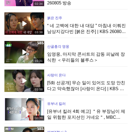
260805 방송
02:34
붉은 진주
“ 네 고백에 대한 내 대답 ” 마침내 이뤄진
남상지강다빈 [붉은 진주] | KBS 260807
03:38
방송
산골총각 영웅
임영웅, 마지막 콘서트의 감동 피날레 장
식한 ＜우리들의 블루스＞
01:31
사랑이 온다
[5화 선공개] 무슨 일이 있어도 도망 안친
다고 약속했잖아 [사랑이 온다] | KBS 방
01:38
송
유부녀 킬러
[유부녀 킬러 4회 예고] ＂유 부장님이 제
일 위험한 포지션인 거네요＂, MBC
00:39
260808 방송