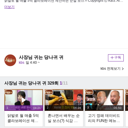
닭발로 월 매출 5억 콜라보레이션 제안하는 순실 보스?! Copyright ⓒ KBS. All rights reserved…
더보기
사장님 귀는 당나귀 귀
구독
kbs
일 4:40 ~
kbs 전체보기
사장님 귀는 당나귀 귀 329회
1
/11
1
2
3
04:21
06:28
06:50
닭발로 월 매출 5억
혼나면서 배우는 순
고기 깡패 데이비드
콜라보레이션 제안
실 보스(?) 식감 좋
리의 FUN한 메뉴들
하는 순실 보스?! |
은 궁채와 양념 버
수평적인(?) 관계를