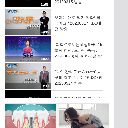
20190315 방송
11:53
보이는 대로 믿지 말라! 딥
페이크 / 20230517 KBS대
전 방송
03:45
[과학으로보는세상SEE] 15
초의 함정, 도파민 중독 /
20260623(화) KBS대전 방
48:22
송
[과학 간식 The Answer] 지
구의 경고, 1.5℃ / KBS대전
20230524 방송
03:39
[인간극장] 내딸은 꽃 농부
1-1부 - 충남 부여 / KBS
20190325 방송
19:25
[과학으로보는세상SEE]예