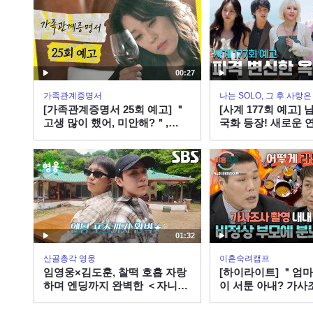
00:27
가족관계증명서
나는 SOLO, 그 후 사랑
[가족관계증명서 25회 예고] ＂
[사계 177회 예고]
고생 많이 했어, 미안해?＂,
국화 등장! 새로운 
MBC 260807 방송
지…? 미리 도파민 
사계 EP.177ㅣSBS 
ENAㅣ목요일 밤 10
01:32
산골총각 영웅
이혼숙려캠프
임영웅×김도훈, 찰떡 호흡 자랑
[하이라이트] ＂엄
하며 엔딩까지 완벽한 ＜자니＞
이 서툰 아내? 가사
듀엣
끼 라면만 먹이는 
는 서장훈 | JTBC 2