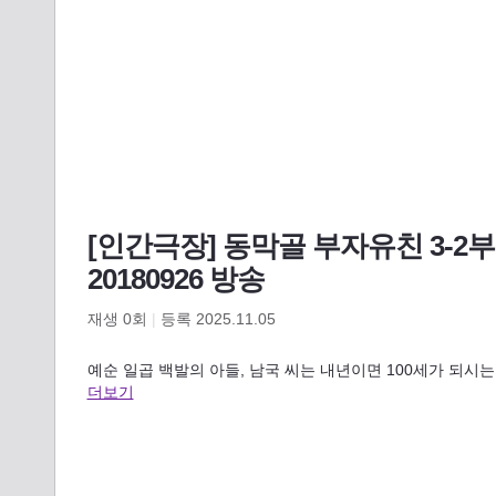
[인간극장] 동막골 부자유친 3-2부 -
20180926 방송
재생
0
회
|
등록 2025.11.05
예순 일곱 백발의 아들, 남국 씨는 내년이면 100세가 되시
더보기