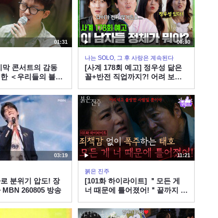
[인간극장] ‘내 딸은 꽃 농부
2-1부’ - 충남 부여 / KBS
20190326 방송
19:46
01:31
00:30
[과학으로보는세상SEE] K-
나는 SOLO, 그 후 사랑은 계속된다
석유 정제 기술의 힘! / KBS
지막 콘서트의 감동
[사계 178회 예고] 정우성 닮은
대전 20260714(화) 방송
한 ＜우리들의 블루
꼴+반전 직업까지?! 어려 보이
47:57
는 미스터들의 정체는? #나솔사
계 EP.178ㅣSBS PLUS X ENA
[인간극장] ‘내 딸은 꽃 농부
ㅣ목요일 밤 10시 30분
2-2부’ - 충남 부여 / KBS
20190326 방송
12:32
[과학 간식 The Answer] 4
03:19
11:21
차 산업 혁명의 눈, 라이다
(LiDAR) / KBS대전
붉은 진주
04:55
20230614 방송
로 분위기 압도! 장
[101화 하이라이트] ＂모든 게
MBN 260805 방송
너 때문에 틀어졌어!＂끝까지 죄
[과학으로보는세상SEE] 에
책감 없이 폭주하는 최재성 [붉
너지 패권의 열쇠, SMR /
은 진주] | KBS 260806 방송
KBS대전 20260721(화) 방