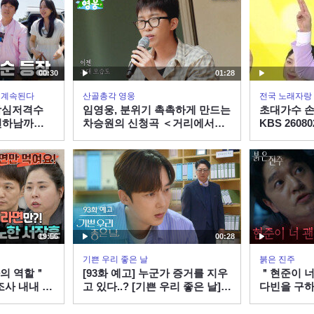
00:30
01:28
은 계속된다
산골총각 영웅
전국 노래자랑
 남심저격수
임영웅, 분위기 촉촉하게 만드는
초대가수 손
연하남까
차승원의 신청곡 ＜거리에서＞
KBS 2608
예약! #나솔
열창!
PLUS X
시 30분
19:56
00:28
기쁜 우리 좋은 날
붉은 진주
마의 역할＂
[93화 예고] 누군가 증거를 지우
＂현준이 너
조사 내내 매
고 있다..? [기쁜 우리 좋은 날] |
다빈을 구하
부부에 분노하
KBS 방송
은 이명호 [
60806 방송
260806 방