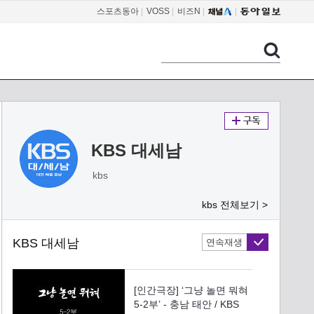
스포츠동아
|
VOSS
|
비즈N
|
KBS 대세남
kbs
kbs 전체보기 >
KBS 대세남
연속재생
[인간극장] ‘그냥 놀면 뭐혀
5-2부’ - 충남 태안 / KBS