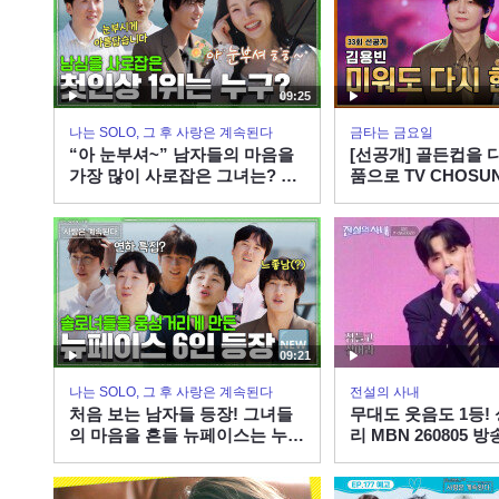
09:25
나는 SOLO, 그 후 사랑은 계속된다
금타는 금요일
“아 눈부셔~” 남자들의 마음을
[선공개] 골든컵을 
가장 많이 사로잡은 그녀는? #
품으로 TV CHOSUN 
나솔사계 EP.177ㅣSBS PLUS
송
X ENAㅣ목요일 밤 10시 30분
09:21
나는 SOLO, 그 후 사랑은 계속된다
전설의 사내
처음 보는 남자들 등장! 그녀들
무대도 웃음도 1등!
의 마음을 흔들 뉴페이스는 누
리 MBN 260805 방
구? #나솔사계 EP.177ㅣSBS
PLUS X ENAㅣ목요일 밤 10시
30분