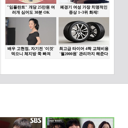
측불가, 위험한 여름 / KBS
대전 20260630(화) 방송
47:33
[과학 간식 The Answer] 꿀
잠을 위한 수면 과학 / KBS
대전 20230524 방송
04:41
[인간극장] ‘내 딸은 꽃 농부
1-2부’ - 충남 부여 / KBS
20190325 방송
13:29
[과학으로보는세상SEE] K-
방산의 집약체, 한국형 전
투기 KF-2 / KBS대전
48:21
20260707(화) 방송
[과학 간식 The Answer] 쉿!
보이지 않는 파괴자 EMP /
KBS대전 20230607 방송
03:43