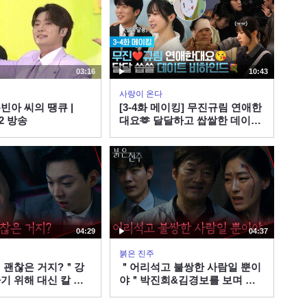
47:57
송
[과학 간식 The Answer]
99.99% 확률, 신원감식 /
KBS대전 20230714 방송
04:22
03:16
10:43
사랑이 온다
[인간극장] ‘내 딸은 꽃 농부
빈아 씨의 땡큐 |
[3-4화 메이킹] 무진규림 연애한
3-1부’ - 충남 부여 / KBS
02 방송
대요🫶 달달하고 쌉쌀한 데이트
20190327 방송
13:27
비하인드 [사랑이 온다] | KBS
방송
[과학으로보는세상SEE] 찾
아라! ‘제2의 지구’ / KBS대
전 20260728(화) 방송
48:28
[시사N 대세남] 2022년 06
04:29
04:37
월 14일 화요일 / KBS대전
붉은 진주
방송
48:43
 괜찮은 거지?＂강
＂어리석고 불쌍한 사람일 뿐이
기 위해 대신 칼 맞
야＂박진희&김경보를 보며 분
붉은 진주] | KBS
노에 사로잡힌 최재성 [붉은 진
여름 향기 가득한 섬, 대난
송
주] | KBS 260806 방송
지도 - 충남 당진 [6시N내고