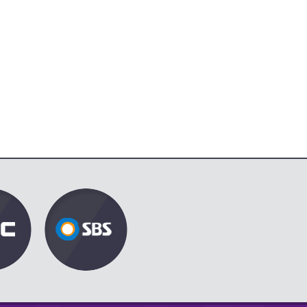
향] / KBS대전 방송
14:16