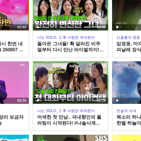
01:02
09:00
나는 SOLO, 그 후 사랑은 계속된다
산골총각 영웅
다시 한번 내
돌아온 그녀들! 확 달라진 비주
임영웅, 마
260807 방
얼부터 다시 만난 라이벌까지! #
피날레 장식
나솔사계 EP.177ㅣSBS PLUS
스＞
X ENAㅣ목요일 밤 10시 30분
02:34
09:33
나는 SOLO, 그 후 사랑은 계속된다
전설의 사내
 성리 보금자
어색한 첫 만남.. 극내향인의 플
목소리 하나
송
러팅이 시작된다! #나솔사계
한별 하늘아 
EP.177ㅣSBS PLUS X ENAㅣ
목요일 밤 10시 30분