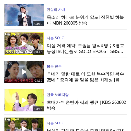
전설의 사내
목소리 하나로 분위기 압도! 장한별 하늘
아 MBN 260805 방송
03:19
나는 SOLO
여심 저격 예약! 모솔남 영식&영수&영호
등장! #나는솔로 SOLO EP.265ㅣSBS
08:20
PLUS X ENAㅣ수요일 밤 10시 30분
붉은 진주
＂네가 말한 대로 이 또한 복수라면 복수
겠네＂충격에 할 말을 잃은 최재성 [붉은
03:15
진주] | KBS 260805 방송
전국 노래자랑
초대가수 손빈아 씨의 땡큐 | KBS 260802
방송
03:16
나는 SOLO
남성미 가득한 모솔남 출격! 영철&상철&