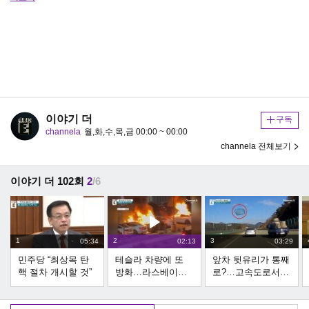
이야기 더
구독
channela
월,화,수,목,금 00:00 ~ 00:00
channela 전체보기
이야기 더 102회
2
/6
1
2
3
05:34
02:13
03:29
민주당 “최상목 탄
테슬라 차량에 또
앞차 뒷유리가 통째
핵 절차 개시할 것”
방화…라스베이거
로?…고속도로서
스서 5대 피해
아찔한 사고