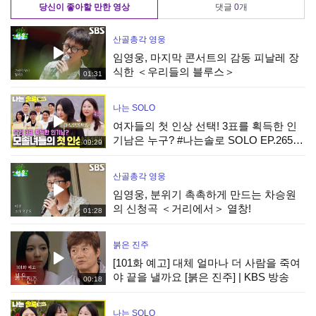
당신이 좋아할 만한 영상
댓글
0
개
산골총각 영웅
임영웅, 마지막 콘서트의 감동 피날레 장
식한 ＜우리들의 블루스＞
01:31
나는 SOLO
여자들의 첫 인상 선택! 3표를 획득한 인
기남은 누구? #나는솔로 SOLO EP.265ㅣ
09:29
SBS PLUS X ENAㅣ수요일 밤 10시 30분
산골총각 영웅
임영웅, 분위기 촉촉하게 만드는 차승원
의 신청곡 ＜거리에서＞ 열창!
01:28
붉은 진주
[101화 예고] 대체 얼마나 더 사람을 죽여
야 끝을 낼까요 [붉은 진주] | KBS 방송
00:18
나는 SOLO