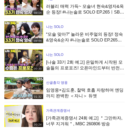
러블리 매력 가득~ 모솔녀 현숙&영자&옥
순 등장! #나는솔로 SOLO EP.265ㅣSBS
09:16
PLUS X ENAㅣ수요일 밤 10시 30분
나는 SOLO
“모솔 맞아?” 놀라운 비주얼의 등장! 정숙
&영숙&순자 #나는솔로 SOLO EP.265ㅣ
08:56
SBS PLUS X ENAㅣ수요일 밤 10시 30분
나는 SOLO
[나솔 33기 2회 예고] 은밀하게 시작된 모
솔들의 프로포즈! 오픈마인드부터 반전
00:30
매력까지 공개! #나는솔로 EP.266ㅣSBS
PLUS X ENAㅣ수요일 밤 10시 30분
산골총각 영웅
임영웅×김도훈, 찰떡 호흡 자랑하며 엔딩
까지 완벽한 ＜자니＞ 듀엣
01:32
가족관계증명서
[가족관계증명서 24회 예고] ＂그만하자,
너무 지겨워＂, MBC 260806 방송
00:24