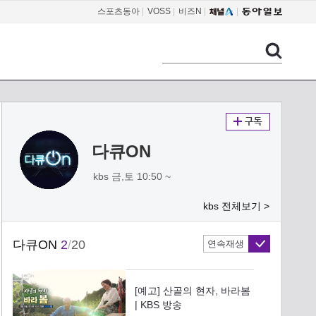
스포츠동아
|
VOSS
|
비즈N
|
다큐ON
kbs 금,토 10:50 ~
kbs 전체보기 >
다큐ON
2
/
20
연속재생
[예고] 산골의 현자, 바라봄
| KBS 방송