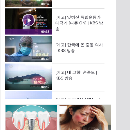
00:37
[예고] 잊혀진 독립운동가
태극기 [다큐 ON] | KBS 방
송
00:35
[예고] 한국에 온 중동 의사
| KBS 방송
00:45
[예고] 내 고향, 손죽도 |
KBS 방송
00:40
[예고] 코드네임 1950 : 순
항 | KBS 방송
00:40
[예고] 미래 사회로 가는 길