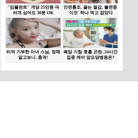
- 메가 샌드박스 | KBS 방송
00:40
[예고] 푸른 탄소, 지구를 식
히다 | KBS 방송
00:30
[예고] 지방자치 30년, 풀뿌
리의 조건 | KBS 방송
00:40
[예고] 코드네임 1950 : 출
항 | KBS 방송
00:35
[예고] 꿈을 향해 크레센도 |
KBS 방송
00:40