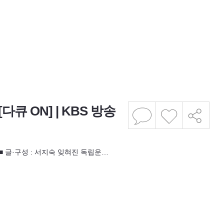
큐 ON] | KBS 방송
박지현 ■ 글·구성 : 서지숙 잊혀진 독립운…