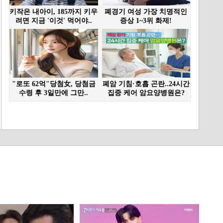
＂당신과 나는 다르니까＂
12년 전 복수를 끝낸 김지
은과 김의성의 비참한 최후
07:38
결국 불타버린 용천루 먼길
을 떠나는 김민정과 남해
여각에 나타난 김지은?
04:45
다시 뭉친 하오나 4인방 대
각주가 된 박재찬과 꽁냥꽁
냥한 배인혁X김지은
04:03
[15-16회 비하인드] ＂기억
에 많이 남는 것 같아요＂
마지막 비하인드 함께 보러
13:22
가실까요?
[15-16회 NG모음] 때론 웃
참으로 고생(?)하며 즐겁게
촬영한 하오나즈의 마지막