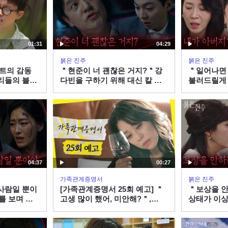
01:31
04:29
붉은 진주
붉은 진주
서트의 감동
＂현준이 너 괜찮은 거지?＂강
＂일어나면 
리들의 블루
다빈을 구하기 위해 대신 칼 맞
불러드릴게
은 이명호 [붉은 진주] | KBS
기를 기다
260806 방송
[붉은 진주] 
04:37
00:27
가족관계증명서
붉은 진주
사람일 뿐이
[가족관계증명서 25회 예고] ＂
＂보상을 안
 보며 분
고생 많이 했어, 미안해?＂,
상태가 이상
 [붉은 진
MBC 260807 방송
흘리는 경숙 
방송
260806 방