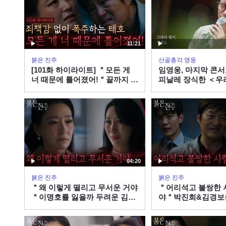
11:21
붉은 진주
산골총각 영웅
[101화 하이라이트] ＂모든 게
임영웅, 마지막 콘
너 때문에 틀어졌어!＂끝까지 죄
피날레 장식한 ＜우
책감 없이 폭주하는 최재성 [붉
스＞
은 진주] | KBS 260806 방송
04:20
붉은 진주
붉은 진주
＂왜 이렇게 떨리고 무서운 거야
＂어리석고 불쌍한 
＂이명호를 잃을까 두려운 김희
야＂박진희&김경보를
정 [붉은 진주] | KBS 260806 방
노에 사로잡힌 최재성
송
주] | KBS 260806 