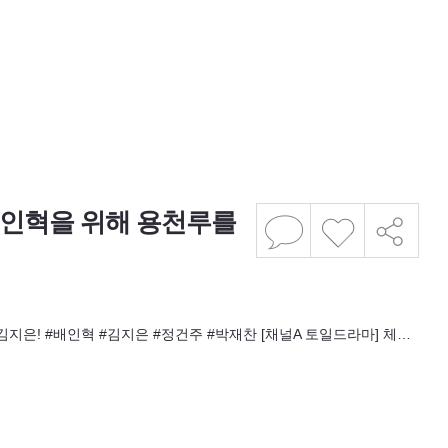
인혁을 위해 용천루를
은! #배인혁 #김지은 #정건주 #박재찬 [채널A 토일드라마] 체…