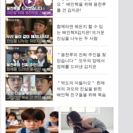
요＂ 배인혁을 위해 용천루
를 건 김지은!
06:28
함께라면 뭐든지 할 수 있
는 배인혁X김지은! 뜨거운
진심을 나누는 두 사람
06:05
＂용천루의 진짜 주인을 찾
았습니다＂ 모두의 앞에서
정체를 드러낸 김지은
06:07
＂역도의 아들이오＂ 한재
석의 과오와 진실을 밝힌
배인혁 친구들을 위해 목숨
06:13
건 변장을 한 고수라?!
＂이제 그만하세요＂ 아버
지 김의성을 더 큰 죄를 막
기 위한 정건주의 고발
06:01