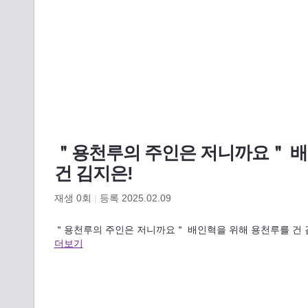
＂용천루의 주인은 저니까요＂ 배
건 김지은!
재생
0
회
|
등록 2025.02.09
＂용천루의 주인은 저니까요＂ 배인혁을 위해 용천루를 건 김지
더보기