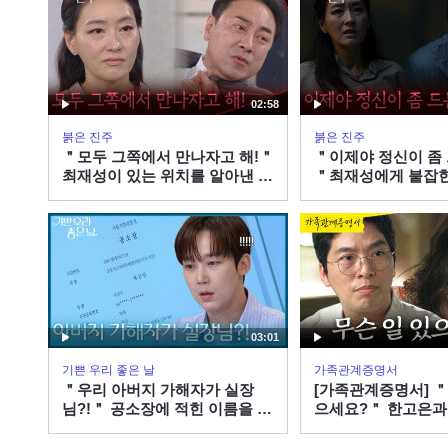
02:58
붉은 진주
붉은 진주
＂모두 그쪽에서 만나자고 해!＂
＂이제야 정신이 좀 
최재성이 있는 위치를 알아낸 박
＂최재성에게 붙잡힌
진희?! [붉은 진주] | KBS
은 진주] | KBS 260
260806 방송
03:01
기쁜 우리 좋은 날
가족관계증명서
＂우리 아버지 가해자가 실장
[가족관계증명서] ＂
님?!＂ 공소장에 적힌 이름을 보
으세요?＂ 한고은과
고 놀라는 윤종훈! [기쁜 우리 좋
주는 윤희석, MBC 2
은 날] | KBS 260806 방송