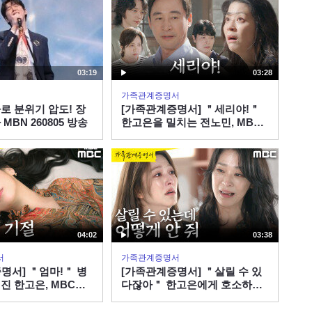
03:19
03:28
가족관계증명서
로 분위기 압도! 장
[가족관계증명서] ＂세리야!＂
MBN 260805 방송
한고은을 밀치는 전노민, MBC
260806 방송
04:02
03:38
서
가족관계증명서
명서] ＂엄마!＂ 병
[가족관계증명서] ＂살릴 수 있
진 한고은, MBC
다잖아＂ 한고은에게 호소하는
송
박세영, MBC 260806 방송