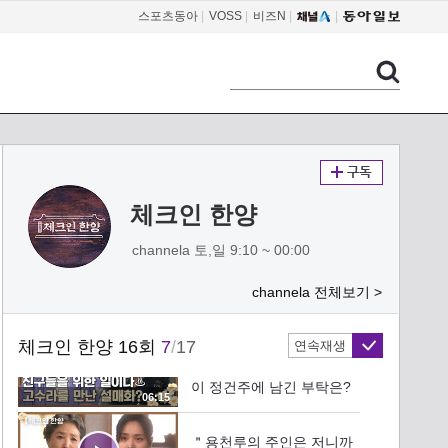
걸은 배인혁과 대립하는 정
스포츠동아
|
VOSS
|
비즈N
|
01:54
건주
＂이 사람과 떠날 것입니다
＂ 김지은 대신 칼에 맞은
배인혁
05:09
＂설매화가 돌아왔습니다
＂ 김지은을 지키기 위한
마지막 방법을 준비하는 김
체크인 한양
05:01
민정X배인혁
channela 토,일 9:10 ~ 00:00
＂지금 명령하는 것이다＂
세자 책봉을 앞둔 배인혁이
김의성에게 내린 명령은?
channela 전체보기 >
06:27
체크인 한양 16회
7
/
17
연속재생
한 사람을 살리고 싶으니까
오직 김지은을 위해 배인혁
이 정건주에 남긴 부탁은?
06:15
＂용천루의 주인은 저니까