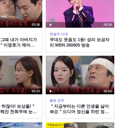
05:31
NG모음
[미공개씬 NG모음] 체크인
한양이 끝나서 아쉬운 분들
03:38
위한 미공개씬 NG모음집
02:34
01:31
공개!
전설의 사내
그때 내가 아버지가
무대도 웃음도 1등! 성리 보금자
＂이명호가 깨어나
리 MBN 260805 방송
리는 김희정&강다빈
| KBS 260806 방송
02:23
02:53
붉은 진주
 하잖아! 보상을!＂
＂지금부터는 다른 인생을 살아
해진 천희주에 눈물
봐요＂드디어 정신을 차린 정진
[붉은 진주] | KBS
에 할 말을 전하는 남상지 [붉은
송
진주] | KBS 260806 방송