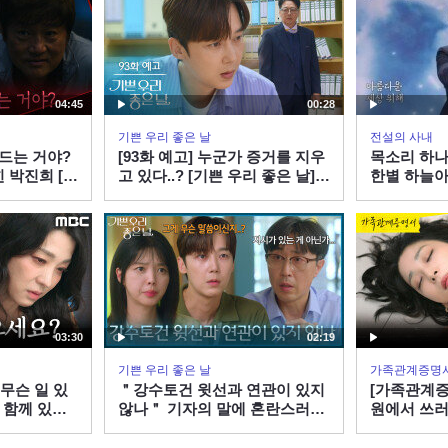
04:45
00:28
기쁜 우리 좋은 날
전설의 사내
드는 거야?
[93화 예고] 누군가 증거를 지우
목소리 하나
 박진희 [붉
고 있다..? [기쁜 우리 좋은 날] |
한별 하늘아 
806 방송
KBS 방송
03:30
02:19
기쁜 우리 좋은 날
가족관계증명
무슨 일 있
＂강수토건 윗선과 연관이 있지
[가족관계증
 함께 있어
않나＂ 기자의 말에 혼란스러운
원에서 쓰러
60806 방송
윤종훈&엄현경 [기쁜 우리 좋은
260806 방
날] | KBS 260806 방송