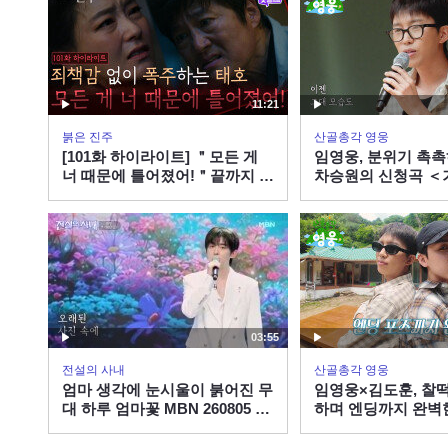
11:21
붉은 진주
산골총각 영웅
[101화 하이라이트] ＂모든 게
임영웅, 분위기 촉
너 때문에 틀어졌어!＂끝까지 죄
차승원의 신청곡 
책감 없이 폭주하는 최재성 [붉
열창!
은 진주] | KBS 260806 방송
03:55
전설의 사내
산골총각 영웅
엄마 생각에 눈시울이 붉어진 무
임영웅×김도훈, 찰떡
대 하루 엄마꽃 MBN 260805 방
하며 엔딩까지 완벽
송
듀엣