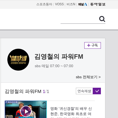
스포츠동아
|
VOSS
|
비즈N
|
김영철의 파워FM
sbs 매일 07:00 ~ 07:00
sbs 전체보기 >
김영철의 파워FM
1
/
1
연속재생
영화 '귀신경찰'의 배우 신
현준, 한국영화 최초로 여