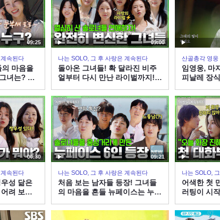
09:25
09:00
은 계속된다
나는 SOLO, 그 후 사랑은 계속된다
산골총각 영웅
들의 마음을
돌아온 그녀들! 확 달라진 비주
임영웅, 마
그녀는? #
얼부터 다시 만난 라이벌까지! #
피날레 장식
BS PLUS
나솔사계 EP.177ㅣSBS PLUS
스＞
0시 30분
X ENAㅣ목요일 밤 10시 30분
00:30
09:21
은 계속된다
나는 SOLO, 그 후 사랑은 계속된다
나는 SOLO,
 정우성 닮은
처음 보는 남자들 등장! 그녀들
어색한 첫 
 어려 보이
의 마음을 흔들 뉴페이스는 누
러팅이 시작
는? #나솔사
구? #나솔사계 EP.177ㅣSBS
EP.177ㅣS
US X ENA
PLUS X ENAㅣ목요일 밤 10시
목요일 밤 1
0분
30분