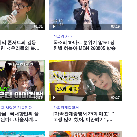
01:31
03:19
전설의 사내
지막 콘서트의 감동
목소리 하나로 분위기 압도! 장
한 ＜우리들의 블루
한별 하늘아 MBN 260805 방송
09:33
00:27
 그 후 사랑은 계속된다
가족관계증명서
만남.. 극내향인의 플
[가족관계증명서 25회 예고] ＂
된다! #나솔사계
고생 많이 했어, 미안해?＂,
BS PLUS X ENAㅣ
MBC 260807 방송
0시 30분