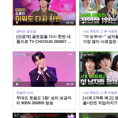
01:02
금타는 금요일
나는 SOLO, 그 후 사랑
[선공개] 골든컵을 다시 한번 내
“아 눈부셔~” 남자
품으로 TV CHOSUN 260807 방
가장 많이 사로잡은 
송
나솔사계 EP.177ㅣS
X ENAㅣ목요일 밤 1
02:34
전설의 사내
나는 SOLO, 그 후 사랑
무대도 웃음도 1등! 성리 보금자
[사계 178회 예고]
리 MBN 260805 방송
꼴+반전 직업까지?!
는 미스터들의 정체
계 EP.178ㅣSBS PL
ㅣ목요일 밤 10시 3