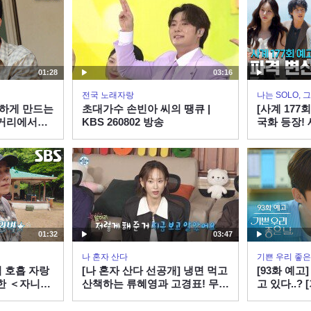
01:28
03:16
전국 노래자랑
나는 SOLO,
촉하게 만드는
초대가수 손빈아 씨의 땡큐 |
[사계 177
＜거리에서＞
KBS 260802 방송
국화 등장!
지…? 미리
사계 EP.17
ENAㅣ목요일
01:32
03:47
나 혼자 산다
기쁜 우리 좋은
 호흡 자랑
[나 혼자 산다 선공개] 냉면 먹고
[93화 예고
한 ＜자니＞
산책하는 류혜영과 고경표! 무심
고 있다..? 
한 앞머리 정리로 심쿵 유발🥰,
KBS 방송
MBC 260807 방송