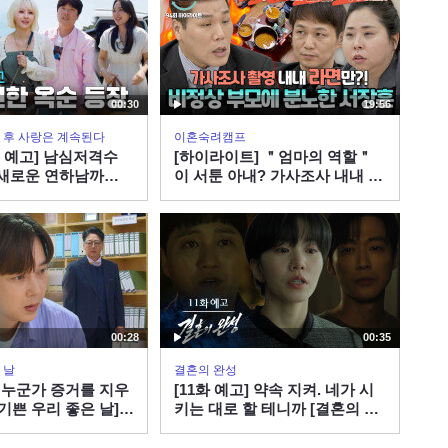
00:30
19:56
 그 후 사랑은 계속된다
이혼숙려캠프
회 예고] 남심저격수
[하이라이트] ＂엄마의 역할＂
 새로운 연하남까
이 서툰 아내? 가사조사 내내 매
 도파민 예약! #나솔
끼 라면만 먹이는 부부에 분노하
7ㅣSBS PLUS X
는 서장훈 | JTBC 260806 방송
 밤 10시 30분
00:28
00:35
 날
결혼의 완성
] 누군가 증거를 지우
[11화 예고] 약속 지켜. 네가 시
[기쁜 우리 좋은 날] |
키는 대로 할 테니까 [결혼의 완
성] | KBS 방송