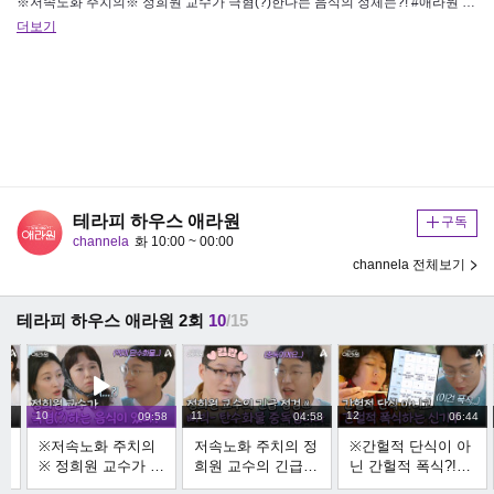
※저속노화 주치의※ 정희원 교수가 극혐(?)한다는 음식의 정체는?! #애라원 #신애라 #홍현희 #신기루 #이현희 애라와 함께…
더보기
테라피 하우스 애라원
구독
channela
화 10:00 ~ 00:00
channela 전체보기
테라피 하우스 애라원 2회
10
/15
10
11
12
:11
09:58
04:58
06:44
꿔
※저속노화 주치의
저속노화 주치의 정
※간헐적 단식이 아
※ 정희원 교수가 극
희원 교수의 긴급
닌 간헐적 폭식?!※
혐(?)한다는 음식의
점검 ＜더글로리＞
건강 문제아(?) 신기