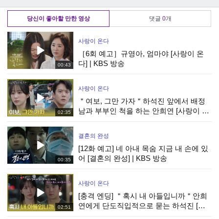
정체는?!
허동원, 삐빅! 탄수
루의 충격적인 식단
화물 중독입니다~
공개
당신이 좋아할 만한 영상
댓글
0
개
사랑이 온다
［6회 예고］규영아, 엄마야 [사랑이 온
다] | KBS 방송
00:43
사랑이 온다
＂여보, 그만 가자＂하석진 앞에서 배정
남과 부부인 척을 하는 안희연 [사랑이 온
02:35
다] | KBS 260808 방송
결혼의 완성
[12화 예고] 네 아내 목숨 지금 내 손에 있
어 [결혼의 완성] | KBS 방송
00:35
사랑이 온다
[충격 엔딩] ＂혹시 내 아들입니까＂안희
연에게 단도직입적으로 묻는 하석진 [사
02:51
랑이 온다] | KBS 260808 방송