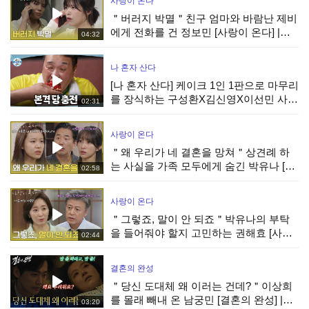
사랑이 온다
＂버러지 박멸＂친구 엄마와 바람난 제비
에게 전화를 건 정보민 [사랑이 온다] |
04:32
KBS 260808 방송
나 혼자 산다
[나 혼자 산다] 케이크 1인 1판으로 마무리
를 장식하는 구성환X김신영X이선민 사전
02:31
수요 조사까지 완벽하게!, MBC 260807
방송
사랑이 온다
＂왜 우리가 네 결혼을 망쳐＂상견례 하
는 사실을 가족 모두에게 숨긴 박유나 [사
02:58
랑이 온다] | KBS 260808 방송
사랑이 온다
＂그렇죠, 말이 안 되죠＂박유나의 부탁
을 들어줘야 할지 고민하는 권해효 [사랑
02:44
이 온다] | KBS 260808 방송
결혼의 완성
＂당신 도대체 왜 이러는 건데?＂이상희
를 몰래 빼내 온 남궁민 [결혼의 완성] |
03:20