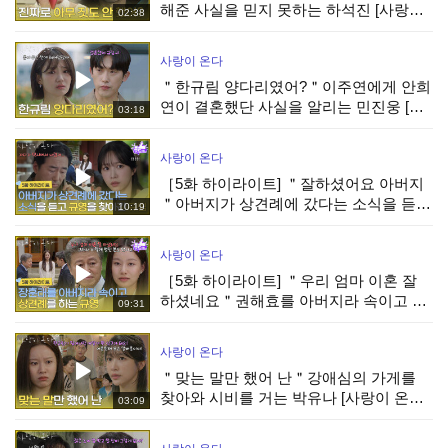
해준 사실을 믿지 못하는 하석진 [사랑이
02:38
온다] | KBS 260808 방송
사랑이 온다
＂한규림 양다리였어?＂이주연에게 안희
연이 결혼했단 사실을 알리는 민진웅 [사
03:18
랑이 온다] | KBS 260808 방송
사랑이 온다
［5화 하이라이트] ＂잘하셨어요 아버지
＂아버지가 상견례에 갔다는 소식을 듣고
10:19
박유나를 찾아간 안희연 [사랑이 온다] |
KBS 260808 방송
사랑이 온다
［5화 하이라이트] ＂우리 엄마 이혼 잘
하셨네요＂권해효를 아버지라 속이고 상
09:31
견례를 하는 박유나 [사랑이 온다] | KBS
260808 방송
사랑이 온다
＂맞는 말만 했어 난＂강애심의 가게를
찾아와 시비를 거는 박유나 [사랑이 온다]
03:09
| KBS 260808 방송