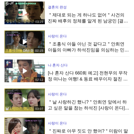
결혼의 완성
＂제대로 되는 게 하나도 없어＂사건의
진짜 배후의 정체를 알게 된 남궁민 [결혼
03:25
의 완성] | KBS 260808 방송
사랑이 온다
＂조흥식 아들 아닌 것 같다고＂안희연
아들의 아빠가 하석진임을 의심하는 민진
02:25
웅 [사랑이 온다] | KBS 260808 방송
나 혼자 산다
[나 혼자 산다 660회 예고] 전현무의 무작
정 떠나는 여행! & 동료 배우이자 절친 현
02:12
봉식을 만난 박경혜, MBC 260814 방송
사랑이 온다
＂날 사랑하긴 했니?＂안희연 앞에서 하
고 싶은 말을 참는 하석진 [사랑이 온다] |
03:07
KBS 260808 방송
사랑이 온다
＂진짜로 아무 짓도 안 했어?＂미람이 말