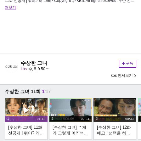
11화 선공개 | 뭐야? 왜 그래? Copyright ⓒ KBS. All rights reserved. 무단 전재, 재배포 …
더보기
수상한 그녀
구독
kbs
수,목 9:50 ~
kbs 전체보기
수상한 그녀 11회
1
/17
1
2
3
01:11
02:24
00:33
[수상한 그녀] 11화
[수상한 그녀] ＂제
[수상한 그녀] 12화
선공개 | 뭐야? 왜
가 그렇게 어리석어
예고 | 선택을 하라
그래? [Who Is
보이나요?＂ 기자
고요? [Who Is