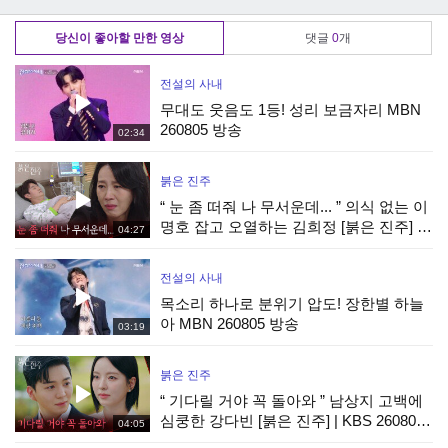
She!] | KBS 방송
들 앞에서 당당하게
She!] | KBS 방송
말하는 진영 [Who
당신이 좋아할 만한 영상
댓글
0
개
Is She!] | KBS
250122 방송
전설의 사내
무대도 웃음도 1등! 성리 보금자리 MBN
260805 방송
02:34
붉은 진주
“ 눈 좀 떠줘 나 무서운데... ” 의식 없는 이
명호 잡고 오열하는 김희정 [붉은 진주] |
04:27
KBS 260807 방송
전설의 사내
목소리 하나로 분위기 압도! 장한별 하늘
아 MBN 260805 방송
03:19
붉은 진주
“ 기다릴 거야 꼭 돌아와 ” 남상지 고백에
심쿵한 강다빈 [붉은 진주] | KBS 260807
04:05
방송