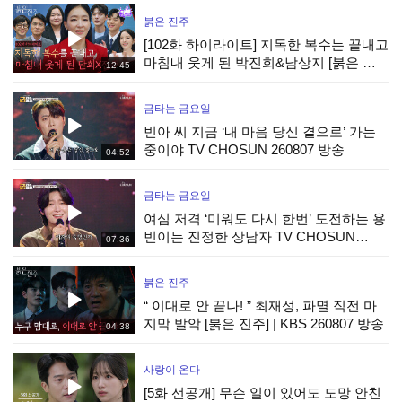
붉은 진주
[102화 하이라이트] 지독한 복수는 끝내고
마침내 웃게 된 박진희&남상지 [붉은 진
12:45
주] | KBS 260807 방송
금타는 금요일
빈아 씨 지금 ‘내 마음 당신 곁으로’ 가는
중이야 TV CHOSUN 260807 방송
04:52
금타는 금요일
여심 저격 ‘미워도 다시 한번’ 도전하는 용
빈이는 진정한 상남자 TV CHOSUN
07:36
260807 방송
붉은 진주
“ 이대로 안 끝나! ” 최재성, 파멸 직전 마
지막 발악 [붉은 진주] | KBS 260807 방송
04:38
사랑이 온다
[5화 선공개] 무슨 일이 있어도 도망 안친