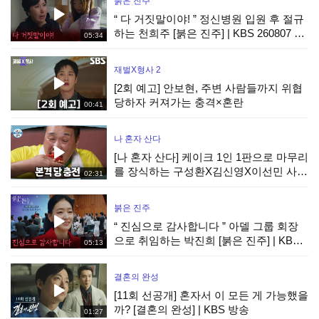
붉은 진주
“ 다 거짓말이야! ” 정신병원 입원 후 절규
하는 천희주 [붉은 진주] | KBS 260807 방
05:34
송
재벌X형사 2
[2회 예고] 안보현, 주변 사람들까지 위협
당하자 커져가는 충격×혼란
00:41
나 혼자 산다
[나 혼자 산다] 케이크 1인 1판으로 마무리
를 장식하는 구성환X김신영X이선민 사전
02:31
수요 조사까지 완벽하게!, MBC 260807
방송
붉은 진주
“ 진심으로 감사합니다 ” 아델 그룹 회장
으로 취임하는 박진희 [붉은 진주] | KBS
05:13
260807 방송
결혼의 완성
[11회 선공개] 혼자서 이 모든 게 가능했을
까? [결혼의 완성] | KBS 방송
01:27