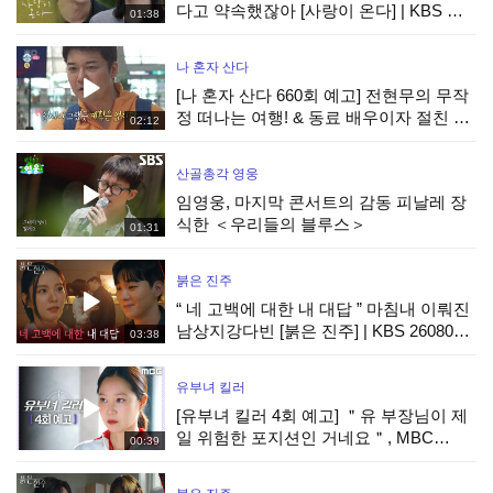
다고 약속했잖아 [사랑이 온다] | KBS 방
01:38
송
나 혼자 산다
[나 혼자 산다 660회 예고] 전현무의 무작
정 떠나는 여행! & 동료 배우이자 절친 현
02:12
봉식을 만난 박경혜, MBC 260814 방송
산골총각 영웅
임영웅, 마지막 콘서트의 감동 피날레 장
식한 ＜우리들의 블루스＞
01:31
붉은 진주
“ 네 고백에 대한 내 대답 ” 마침내 이뤄진
남상지강다빈 [붉은 진주] | KBS 260807
03:38
방송
유부녀 킬러
[유부녀 킬러 4회 예고] ＂유 부장님이 제
일 위험한 포지션인 거네요＂, MBC
00:39
260808 방송