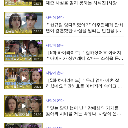
해준 사실을 믿지 못하는 하석진 [사랑이
02:38
온다] | KBS 260808 방송
사랑이 온다
＂한규림 양다리였어?＂이주연에게 안희
연이 결혼했단 사실을 알리는 민진웅 [사
03:18
랑이 온다] | KBS 260808 방송
사랑이 온다
［5화 하이라이트] ＂잘하셨어요 아버지
＂아버지가 상견례에 갔다는 소식을 듣고
10:19
박유나를 찾아간 안희연 [사랑이 온다] |
KBS 260808 방송
사랑이 온다
［5화 하이라이트] ＂우리 엄마 이혼 잘
하셨네요＂권해효를 아버지라 속이고 상
09:31
견례를 하는 박유나 [사랑이 온다] | KBS
260808 방송
사랑이 온다
＂맞는 말만 했어 난＂강애심의 가게를
찾아와 시비를 거는 박유나 [사랑이 온다]
03:09
| KBS 260808 방송