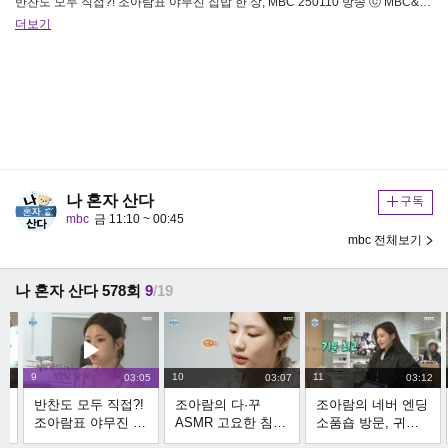
반찬도 모두 직접?! 조아람표 야무진 집밥 한 상, MBC 250110 방송 ⓒ MBC&iMBC 무단 전재, 재배포 및 이용…
더보기
나 혼자 산다
구독
mbc
금 11:10 ~ 00:45
mbc 전체보기
나 혼자 산다 578회
9
/19
9
10
11
49
03:05
03:07
03:12
람
반찬도 모두 직접?!
조아람의 다·꾸
조아람의 네버 엔딩
E
조아람표 야무진 집
ASMR 고요한 침묵
소품숍 방문, 귀여
밥 한 상, MBC
속 추억을 기록하는
운 아이템들 등장에