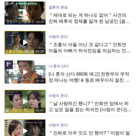
결혼의 완성
＂제대로 되는 게 하나도 없어＂사건의
진짜 배후의 정체를 알게 된 남궁민 [결혼
03:25
의 완성] | KBS 260808 방송
사랑이 온다
＂조흥식 아들 아닌 것 같다고＂안희연
아들의 아빠가 하석진임을 의심하는 민진
02:25
웅 [사랑이 온다] | KBS 260808 방송
나 혼자 산다
[나 혼자 산다 660회 예고] 전현무의 무작
정 떠나는 여행! & 동료 배우이자 절친 현
02:12
봉식을 만난 박경혜, MBC 260814 방송
사랑이 온다
＂날 사랑하긴 했니?＂안희연 앞에서 하
고 싶은 말을 참는 하석진 [사랑이 온다] |
03:07
KBS 260808 방송
사랑이 온다
＂진짜로 아무 짓도 안 했어?＂미람이 말