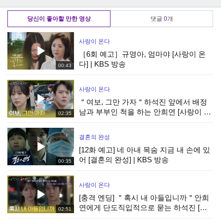
250110 방송
나만의 시간, MBC
계속되는 심쿵🤣,
250110 방송
MBC 250110 방송
당신이 좋아할 만한 영상
댓글
0
개
사랑이 온다
［6회 예고］규영아, 엄마야 [사랑이 온
다] | KBS 방송
00:43
사랑이 온다
＂여보, 그만 가자＂하석진 앞에서 배정
남과 부부인 척을 하는 안희연 [사랑이 온
02:35
다] | KBS 260808 방송
결혼의 완성
[12화 예고] 네 아내 목숨 지금 내 손에 있
어 [결혼의 완성] | KBS 방송
00:35
사랑이 온다
[충격 엔딩] ＂혹시 내 아들입니까＂안희
연에게 단도직입적으로 묻는 하석진 [사
02:51
랑이 온다] | KBS 260808 방송