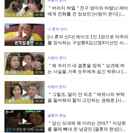
사랑이 온다
＂버러지 박멸＂친구 엄마와 바람난 제비
에게 전화를 건 정보민 [사랑이 온다] |
04:32
KBS 260808 방송
나 혼자 산다
[나 혼자 산다] 케이크 1인 1판으로 마무리
를 장식하는 구성환X김신영X이선민 사전
02:31
수요 조사까지 완벽하게!, MBC 260807
방송
사랑이 온다
＂왜 우리가 네 결혼을 망쳐＂상견례 하
는 사실을 가족 모두에게 숨긴 박유나 [사
02:58
랑이 온다] | KBS 260808 방송
사랑이 온다
＂그렇죠, 말이 안 되죠＂박유나의 부탁
을 들어줘야 할지 고민하는 권해효 [사랑
02:44
이 온다] | KBS 260808 방송
결혼의 완성
＂당신 도대체 왜 이러는 건데?＂이상희
를 몰래 빼내 온 남궁민 [결혼의 완성] |
03:20