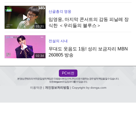
KBS 260808 방송
산골총각 영웅
임영웅, 마지막 콘서트의 감동 피날레 장
식한 ＜우리들의 블루스＞
01:31
전설의 사내
무대도 웃음도 1등! 성리 보금자리 MBN
260805 방송
02:34
PC버전
본 영상 콘텐츠의 저작권 및 법적 책임은 각 방송사에 있으며, 무단으로 이용하는 경우 법적 책임을 질 수 있습니다.
또한 donga.com의 입장과 다를 수 있습니다.
이용약관
|
개인정보처리방침
| Copyright by donga.com