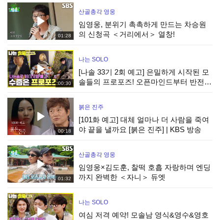
산골총각 영웅
임영웅, 분위기 촉촉하게 만드는 차승원
의 신청곡 ＜거리에서＞ 열창!
01:28
나는 SOLO
[나솔 33기 2회 예고] 은밀하게 시작된 모
솔들의 프로포즈! 오픈마인드부터 반전
00:30
매력까지 공개! #나는솔로 EP.266ㅣSBS
PLUS X ENAㅣ수요일 밤 10시 30분
붉은 진주
[101화 예고] 대체 얼마나 더 사람을 죽여
야 끝을 낼까요 [붉은 진주] | KBS 방송
00:18
산골총각 영웅
임영웅×김도훈, 찰떡 호흡 자랑하며 엔딩
까지 완벽한 ＜자니＞ 듀엣
01:32
나는 SOLO
여심 저격 예약! 모솔남 영식&영수&영호