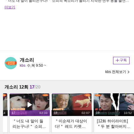
＂너도 내 말이 들리는구나!＂ 소피의 목소리가 들리기 시작한 연우 동물 출연 장면은 연출된 상황이며, 전문가와 함께 동물 복…
더보기
개소리
구독
kbs
수,목 9:50 ~
kbs 전체보기
개소리 12회
17
/20
17
18
19
2:14
02:33
02:07
10:52
다
＂너도 내 말이 들
＂이순재가 대상이
[12화 하이라이트]
들
리는구나!＂ 소피의
다!＂ 레드 카펫에
＂두 분 할아버지
목소리가 들리기 시
올라가 이순재를 외
되셨어요＂ 박성웅