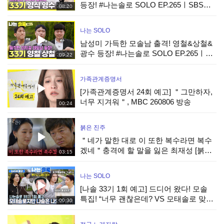
등장! #나는솔로 SOLO EP.265ㅣSBS
08:20
PLUS X ENAㅣ수요일 밤 10시 30분
나는 SOLO
남성미 가득한 모솔남 출격! 영철&상철&
광수 등장! #나는솔로 SOLO EP.265ㅣ
09:22
SBS PLUS X ENAㅣ수요일 밤 10시 30분
가족관계증명서
[가족관계증명서 24회 예고] ＂그만하자,
너무 지겨워＂, MBC 260806 방송
00:24
붉은 진주
＂네가 말한 대로 이 또한 복수라면 복수
겠네＂충격에 할 말을 잃은 최재성 [붉은
03:15
진주] | KBS 260805 방송
나는 SOLO
[나솔 33기 1회 예고] 드디어 왔다! 모솔
특집! “너무 괜찮은데? VS 모태솔로 맞네”
00:30
극과극 매력 개봉박두! #나는솔로 EP.265
ㅣSBS PLUS X ENAㅣ수요일 밤