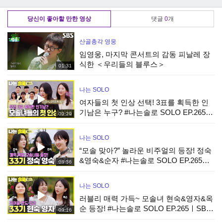
작한 연우 | KBS
치는 소피! | KBS
과 이수경의 해피엔
241031 방송
241031 방송
딩! | KBS 241031
당신이 좋아할 만한 영상
댓글
0
개
방송
산골총각 영웅
임영웅, 마지막 콘서트의 감동 피날레 장
식한 ＜우리들의 블루스＞
01:31
나는 SOLO
여자들의 첫 인상 선택! 3표를 획득한 인
기남은 누구? #나는솔로 SOLO EP.265ㅣ
09:29
SBS PLUS X ENAㅣ수요일 밤 10시 30분
나는 SOLO
“모솔 맞아?” 놀라운 비주얼의 등장! 정숙
&영숙&순자 #나는솔로 SOLO EP.265ㅣ
08:56
SBS PLUS X ENAㅣ수요일 밤 10시 30분
나는 SOLO
러블리 매력 가득~ 모솔녀 현숙&영자&옥
순 등장! #나는솔로 SOLO EP.265ㅣSBS
09:16
PLUS X ENAㅣ수요일 밤 10시 30분