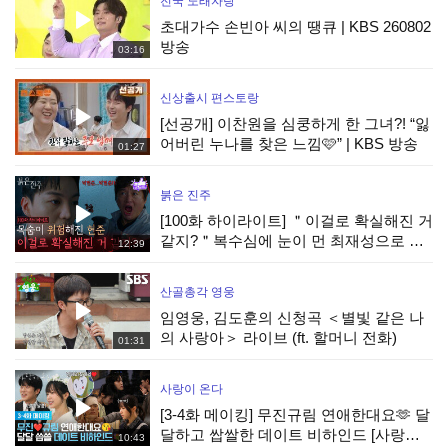
전국 노래자랑
초대가수 손빈아 씨의 땡큐 | KBS 260802
방송
03:16
신상출시 편스토랑
[선공개] 이찬원을 심쿵하게 한 그녀?! “잃
어버린 누나를 찾은 느낌🩷” | KBS 방송
01:27
붉은 진주
[100화 하이라이트] ＂이걸로 확실해진 거
같지?＂복수심에 눈이 먼 최재성으로 목
12:39
숨이 위험해진 강다빈 [붉은 진주] | KBS
260805 방송
산골총각 영웅
임영웅, 김도훈의 신청곡 ＜별빛 같은 나
의 사랑아＞ 라이브 (ft. 할머니 전화)
01:31
사랑이 온다
[3-4화 메이킹] 무진규림 연애한대요🫶 달
달하고 쌉쌀한 데이트 비하인드 [사랑이
10:43