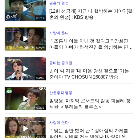
결혼의 완성
[12회 선공개] 지금 나 협박하는 거야? [결
혼의 완성] | KBS 방송
01:14
사랑이 온다
＂조흥식 아들 아닌 것 같다고＂안희연
아들의 아빠가 하석진임을 의심하는 민진
02:25
웅 [사랑이 온다] | KBS 260808 방송
금타는 금요일
빈아 씨 지금 ‘내 마음 당신 곁으로’ 가는
중이야 TV CHOSUN 260807 방송
04:52
산골총각 영웅
임영웅, 마지막 콘서트의 감동 피날레 장
식한 ＜우리들의 블루스＞
01:31
사랑이 온다
＂맞는 말만 했어 난＂강애심의 가게를
찾아와 시비를 거는 박유나 [사랑이 온다]
03:09