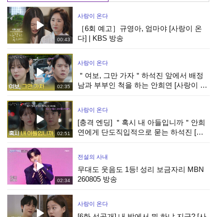
사랑이 온다
［6회 예고］규영아, 엄마야 [사랑이 온
다] | KBS 방송
00:43
사랑이 온다
＂여보, 그만 가자＂하석진 앞에서 배정
남과 부부인 척을 하는 안희연 [사랑이 온
02:35
다] | KBS 260808 방송
사랑이 온다
[충격 엔딩] ＂혹시 내 아들입니까＂안희
연에게 단도직입적으로 묻는 하석진 [사
02:51
랑이 온다] | KBS 260808 방송
전설의 사내
무대도 웃음도 1등! 성리 보금자리 MBN
260805 방송
02:34
사랑이 온다
[6화 선공개] 내 방에서 뭐 하냐 지금? [사