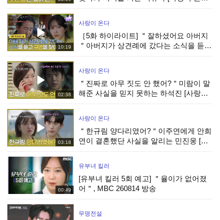
| KBS 260808 방송
사랑이 온다
［5화 하이라이트] ＂잘하셨어요 아버지
＂아버지가 상견례에 갔다는 소식을 듣고
10:19
박유나를 찾아간 안희연 [사랑이 온다] |
KBS 260808 방송
사랑이 온다
＂진짜로 아무 짓도 안 했어?＂미람이 말
해준 사실을 믿지 못하는 하석진 [사랑이
02:38
온다] | KBS 260808 방송
사랑이 온다
＂한규림 양다리였어?＂이주연에게 안희
연이 결혼했단 사실을 알리는 민진웅 [사
03:18
랑이 온다] | KBS 260808 방송
유부녀 킬러
[유부녀 킬러 5회 예고] ＂율이가 없어졌
어＂, MBC 260814 방송
00:49
무명전설