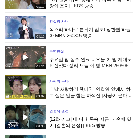
랑이 온다] | KBS 방송
01:15
전설의 사내
목소리 하나로 분위기 압도! 장한별 하늘
아 MBN 260805 방송
03:19
무명전설
수요일 밤 접수 완료… 오늘 이 밤 제대로
뒤집었다 성리 오늘 이 밤 MBN 260506
04:25
방송
사랑이 온다
＂날 사랑하긴 했니?＂안희연 앞에서 하
고 싶은 말을 참는 하석진 [사랑이 온다] |
03:07
KBS 260808 방송
결혼의 완성
[12화 예고] 네 아내 목숨 지금 내 손에 있
어 [결혼의 완성] | KBS 방송
00:35