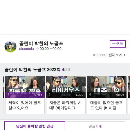
골린이 박찬의 노골프
구독
channela
수 00:00 ~ 00:00
channela 전체보기
골린이 박찬의 노골프 2022회
4
/20
4
5
6
0
07:55
11:29
08:26
체력이 있어야 골프
지금은 파워게임 시
대중이 없으면 골프
해
칠수 있어요
대! (바이탈디그리
도 없다 (바이탈디
(Schevy kim 3부)
Schevy kim 4부)
그리 Schevy kim 5
2
부)
당신이 좋아할 만한 영상
댓글
0
개