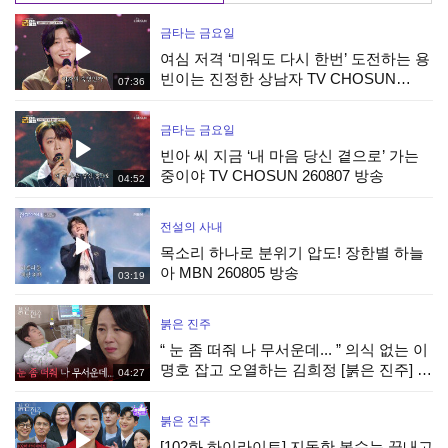
금타는 금요일
여심 저격 ‘미워도 다시 한번’ 도전하는 용
빈이는 진정한 상남자 TV CHOSUN
07:36
260807 방송
금타는 금요일
빈아 씨 지금 ‘내 마음 당신 곁으로’ 가는
중이야 TV CHOSUN 260807 방송
04:52
전설의 사내
목소리 하나로 분위기 압도! 장한별 하늘
아 MBN 260805 방송
03:19
붉은 진주
“ 눈 좀 떠줘 나 무서운데... ” 의식 없는 이
명호 잡고 오열하는 김희정 [붉은 진주] |
04:27
KBS 260807 방송
붉은 진주
[102화 하이라이트] 지독한 복수는 끝내고