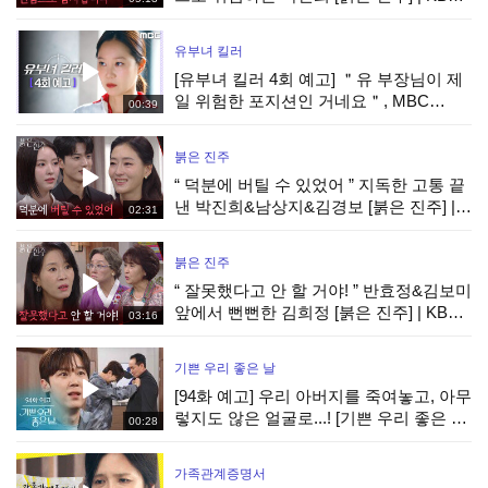
260807 방송
유부녀 킬러
[유부녀 킬러 4회 예고] ＂유 부장님이 제
일 위험한 포지션인 거네요＂, MBC
00:39
260808 방송
붉은 진주
“ 덕분에 버틸 수 있었어 ” 지독한 고통 끝
낸 박진희&남상지&김경보 [붉은 진주] |
02:31
KBS 260807 방송
붉은 진주
“ 잘못했다고 안 할 거야! ” 반효정&김보미
앞에서 뻔뻔한 김희정 [붉은 진주] | KBS
03:16
260807 방송
기쁜 우리 좋은 날
[94화 예고] 우리 아버지를 죽여놓고, 아무
렇지도 않은 얼굴로...! [기쁜 우리 좋은 날]
00:28
| KBS 방송
가족관계증명서