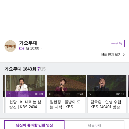
가요무대
구독
kbs
월 10:00 ~
kbs 전체보기
가요무대 1843회
7
/15
7
8
9
04
03:09
02:41
02:51
대
현당 - 비 내리는 삼
임현정 - 물방아 도
김국환 - 인생 수첩 |
1
랑진 | KBS 240401
는 내력 | KBS
KBS 240401 방송
방송
240401 방송
당신이 좋아할 만한 영상
댓글
0
개