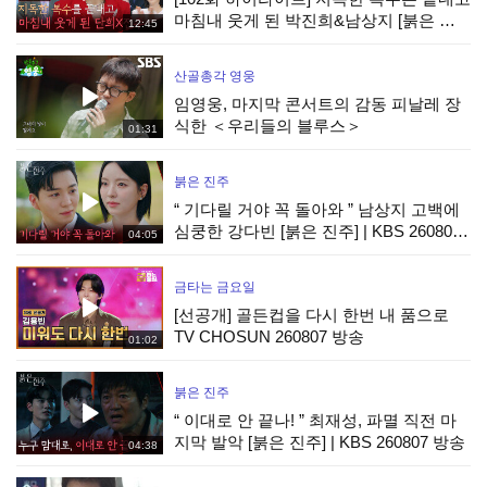
마침내 웃게 된 박진희&남상지 [붉은 진
12:45
주] | KBS 260807 방송
산골총각 영웅
임영웅, 마지막 콘서트의 감동 피날레 장
식한 ＜우리들의 블루스＞
01:31
붉은 진주
“ 기다릴 거야 꼭 돌아와 ” 남상지 고백에
심쿵한 강다빈 [붉은 진주] | KBS 260807
04:05
방송
금타는 금요일
[선공개] 골든컵을 다시 한번 내 품으로
TV CHOSUN 260807 방송
01:02
붉은 진주
“ 이대로 안 끝나! ” 최재성, 파멸 직전 마
지막 발악 [붉은 진주] | KBS 260807 방송
04:38