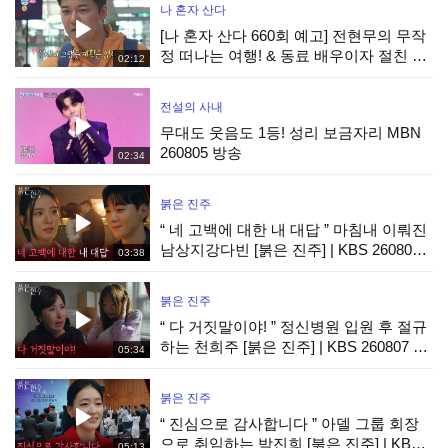
나 혼자 산다
[나 혼자 산다 660회 예고] 전현무의 무작
정 떠나는 여행! & 동료 배우이자 절친 현
02:12
봉식을 만난 박경혜, MBC 260815 방송
전설의 사내
무대도 웃음도 1등! 성리 보금자리 MBN
260805 방송
02:34
붉은 진주
“ 네 고백에 대한 내 대답 ” 마침내 이뤄진
남상지강다빈 [붉은 진주] | KBS 260807
03:38
방송
붉은 진주
“ 다 거짓말이야! ” 정신병원 입원 후 절규
하는 천희주 [붉은 진주] | KBS 260807 방
05:34
송
붉은 진주
“ 진심으로 감사합니다 ” 아델 그룹 회장
으로 취임하는 박진희 [붉은 진주] | KBS
05:13