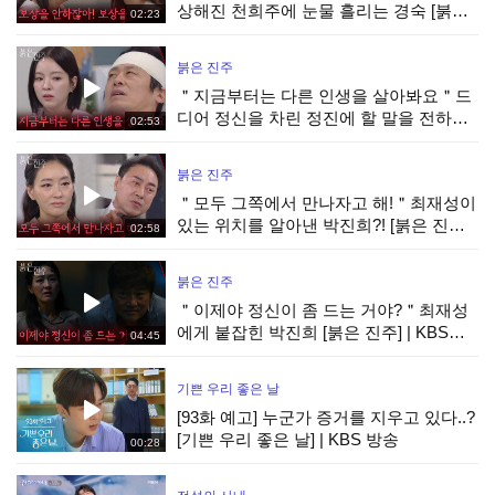
상해진 천희주에 눈물 흘리는 경숙 [붉은
02:23
진주] | KBS 260806 방송
붉은 진주
＂지금부터는 다른 인생을 살아봐요＂드
디어 정신을 차린 정진에 할 말을 전하는
02:53
남상지 [붉은 진주] | KBS 260806 방송
붉은 진주
＂모두 그쪽에서 만나자고 해!＂최재성이
있는 위치를 알아낸 박진희?! [붉은 진주] |
02:58
KBS 260806 방송
붉은 진주
＂이제야 정신이 좀 드는 거야?＂최재성
에게 붙잡힌 박진희 [붉은 진주] | KBS
04:45
260806 방송
기쁜 우리 좋은 날
[93화 예고] 누군가 증거를 지우고 있다..?
[기쁜 우리 좋은 날] | KBS 방송
00:28