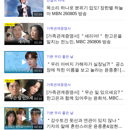
전설의 사내
목소리 하나로 분위기 압도! 장한별 하늘
아 MBN 260805 방송
03:19
가족관계증명서
[가족관계증명서] ＂세리야!＂ 한고은을
밀치는 전노민, MBC 260806 방송
03:28
기쁜 우리 좋은 날
＂우리 아버지 가해자가 실장님?!＂ 공소
장에 적힌 이름을 보고 놀라는 윤종훈! [기
03:01
쁜 우리 좋은 날] | KBS 260806 방송
가족관계증명서
[가족관계증명서] ＂무슨 일 있으세요?＂
한고은과 함께 있어주는 윤희석, MBC
03:30
260806 방송
기쁜 우리 좋은 날
＂강수토건 윗선과 연관이 있지 않나＂
기자의 말에 혼란스러운 윤종훈&엄현경
02:19