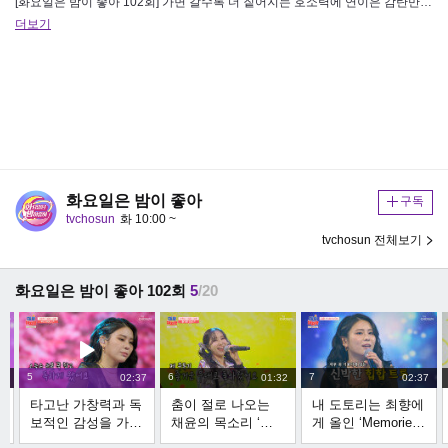
[화요일은 밤이 좋아 102회] 가면 갈수록 더 짙어지는 호소력에 연이은 감탄만 나오는 최향의 무대
더보기
화요일은 밤이 좋아
구독
tvchosun
화 10:00 ~
tvchosun 전체보기
화요일은 밤이 좋아 102회
5
/20
5
6
7
40
02:37
01:32
02:37
타고난 가창력과 독
춤이 절로 나오는
내 도토리는 최향에
보적인 감성을 가진
채윤의 목소리 ‘즐
게 올인 ‘Memories’
최향의 ‘우리 어머
거운 인생' TV
TV CHOSUN