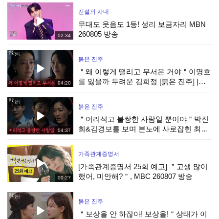
송
전설의 사내
무대도 웃음도 1등! 성리 보금자리 MBN
260805 방송
02:34
붉은 진주
＂왜 이렇게 떨리고 무서운 거야＂이명호
를 잃을까 두려운 김희정 [붉은 진주] |
04:20
KBS 260806 방송
붉은 진주
＂어리석고 불쌍한 사람일 뿐이야＂박진
희&김경보를 보며 분노에 사로잡힌 최재
04:37
성 [붉은 진주] | KBS 260806 방송
가족관계증명서
[가족관계증명서 25회 예고] ＂고생 많이
했어, 미안해?＂, MBC 260807 방송
00:27
붉은 진주
＂보상을 안 하잖아! 보상을!＂상태가 이