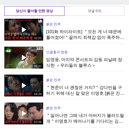
니’ TV CHOSUN
CHOSUN 240312
240312 방송
240312 방송
방송
당신이 좋아할 만한 영상
댓글
0
개
붉은 진주
[101화 하이라이트] ＂모든 게 너 때문에
틀어졌어!＂끝까지 죄책감 없이 폭주하는
11:21
최재성 [붉은 진주] | KBS 260806 방송
산골총각 영웅
임영웅, 마지막 콘서트의 감동 피날레 장
식한 ＜우리들의 블루스＞
01:31
붉은 진주
＂현준이 너 괜찮은 거지?＂강다빈을 구
하기 위해 대신 칼 맞은 이명호 [붉은 진
04:29
주] | KBS 260806 방송
붉은 진주
＂일어나면 그때 내가 아버지가 불러드릴
게＂이명호가 깨어나기를 기다리는 김희
03:38
정&강다빈 [붉은 진주] | KBS 260806 방