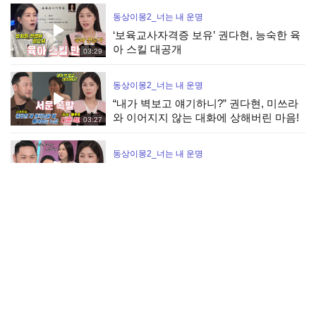
동상이몽2_너는 내 운명
‘보육교사자격증 보유’ 권다현, 능숙한 육
아 스킬 대공개
03:29
동상이몽2_너는 내 운명
“내가 벽보고 얘기하니?” 권다현, 미쓰라
와 이어지지 않는 대화에 상해버린 마음!
03:27
동상이몽2_너는 내 운명
미쓰라, 경제적 부담감에 느낀 가장의 무
게!
01:48
동상이몽2_너는 내 운명
‘꺽정쓰라’ 미쓰라, 마당에서 선보이는 통
삼겹구이 캠핑 만찬
02:23
동상이몽2_너는 내 운명
‘한계치 도달’ 권다현, 늦어지는 미쓰라표