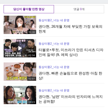
하우스 공개!
당신이 좋아할 만한 영상
댓글
0
개
동상이몽2_너는 내 운명
권다현, 26개월 차에 부딪힌 가정 보육의
한계
02:11
동상이몽2_너는 내 운명
타블로×투컷, 미쓰라가 만든 티셔츠 디자
인에 질색! (ft. 에픽 상사)
02:34
동상이몽2_너는 내 운명
권다현, 빠른 손놀림으로 완성한 아침 한
상!
02:07
동상이몽2_너는 내 운명
권다현, ‘남편’ 미쓰라의 빈자리에 느껴지
는 공허함!
03:23