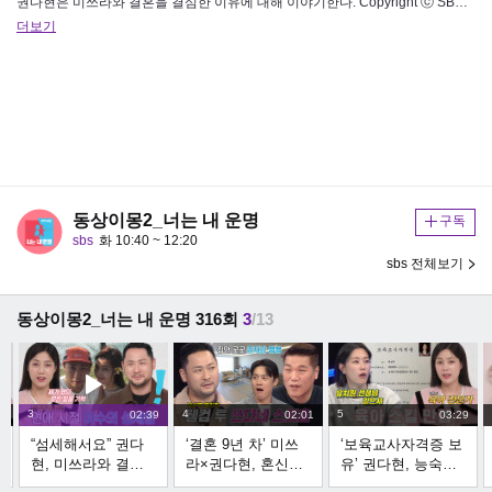
권다현은 미쓰라와 결혼을 결심한 이유에 대해 이야기한다. Copyright ⓒ SBS. All rights reserved.…
더보기
동상이몽2_너는 내 운명
구독
sbs
화 10:40 ~ 12:20
sbs 전체보기
동상이몽2_너는 내 운명 316회
3
/13
3
4
5
8
02:39
02:01
03:29
“섬세해서요” 권다
‘결혼 9년 차’ 미쓰
‘보육교사자격증 보
현, 미쓰라와 결혼
라×권다현, 혼신의
유’ 권다현, 능숙한
을 결심한 이유!
일자 정렬된 아늑
육아 스킬 대공개