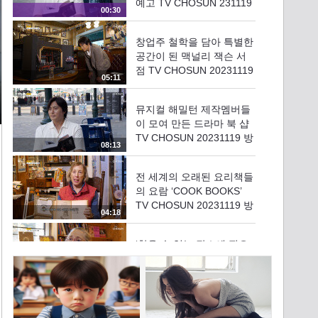
예고 TV CHOSUN 231119
00:30
방송
창업주 철학을 담아 특별한
공간이 된 맥널리 잭슨 서
점 TV CHOSUN 20231119
05:11
방송
뮤지컬 해밀턴 제작멤버들
이 모여 만든 드라마 북 샵
TV CHOSUN 20231119 방
08:13
송
전 세계의 오래된 요리책들
의 요람 ‘COOK BOOKS’
TV CHOSUN 20231119 방
04:18
송
‘찾을 수 없는 장소에 필요
없는 책들’ 매사추세츠 숲속
의 서점 TV CHOSUN
11:32
20231119 방송