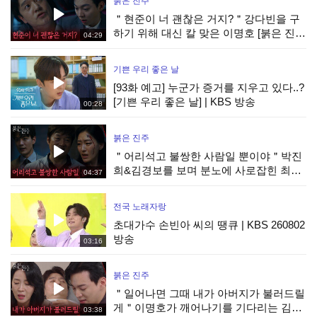
붉은 진주
＂현준이 너 괜찮은 거지?＂강다빈을 구
하기 위해 대신 칼 맞은 이명호 [붉은 진
04:29
주] | KBS 260806 방송
기쁜 우리 좋은 날
[93화 예고] 누군가 증거를 지우고 있다..?
[기쁜 우리 좋은 날] | KBS 방송
00:28
붉은 진주
＂어리석고 불쌍한 사람일 뿐이야＂박진
희&김경보를 보며 분노에 사로잡힌 최재
04:37
성 [붉은 진주] | KBS 260806 방송
전국 노래자랑
초대가수 손빈아 씨의 땡큐 | KBS 260802
방송
03:16
붉은 진주
＂일어나면 그때 내가 아버지가 불러드릴
게＂이명호가 깨어나기를 기다리는 김희
03:38