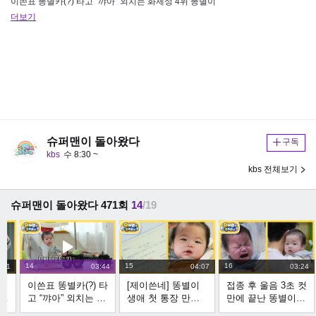
이쓴표 똥별카(?) 타고 “꺄아” 외치는 화제성 4위 똥별이
더보기
슈퍼맨이 돌아왔다
구독
kbs
수 8:30 ~
kbs 전체보기
슈퍼맨이 돌아왔다 471회
14
/19
14
15
16
:51
03:44
04:07
03:24
의
이쓴표 똥별카(?) 타
[제이쓴네] 똥별이
접종 후 울음 3초 컷
함께
고 “꺄아” 외치는 화
생애 첫 통장 만들
만에 끝난 똥별이?
제성 4위 똥별이 |
었어요! 여러분 구
(feat. 몸무게 10kg