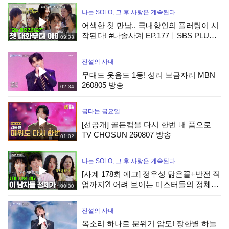
분
나는 SOLO, 그 후 사랑은 계속된다
어색한 첫 만남.. 극내향인의 플러팅이 시
작된다! #나솔사계 EP.177ㅣSBS PLUS X
09:33
ENAㅣ목요일 밤 10시 30분
전설의 사내
무대도 웃음도 1등! 성리 보금자리 MBN
260805 방송
02:34
금타는 금요일
[선공개] 골든컵을 다시 한번 내 품으로
TV CHOSUN 260807 방송
01:02
나는 SOLO, 그 후 사랑은 계속된다
[사계 178회 예고] 정우성 닮은꼴+반전 직
업까지?! 어려 보이는 미스터들의 정체
00:30
는? #나솔사계 EP.178ㅣSBS PLUS X
ENAㅣ목요일 밤 10시 30분
전설의 사내
목소리 하나로 분위기 압도! 장한별 하늘