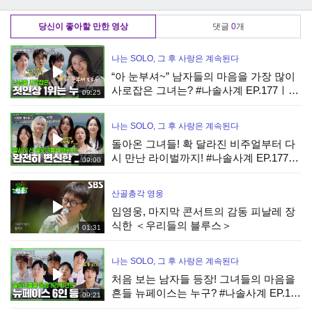
24
KBS 230324 방송
경 오세요~ | KBS
돌파) | KBS 230324
230324 방송
방송
당신이 좋아할 만한 영상
댓글
0
개
나는 SOLO, 그 후 사랑은 계속된다
“아 눈부셔~” 남자들의 마음을 가장 많이
사로잡은 그녀는? #나솔사계 EP.177ㅣ
09:25
SBS PLUS X ENAㅣ목요일 밤 10시 30분
나는 SOLO, 그 후 사랑은 계속된다
돌아온 그녀들! 확 달라진 비주얼부터 다
시 만난 라이벌까지! #나솔사계 EP.177ㅣ
09:00
SBS PLUS X ENAㅣ목요일 밤 10시 30분
산골총각 영웅
임영웅, 마지막 콘서트의 감동 피날레 장
식한 ＜우리들의 블루스＞
01:31
나는 SOLO, 그 후 사랑은 계속된다
처음 보는 남자들 등장! 그녀들의 마음을
흔들 뉴페이스는 누구? #나솔사계 EP.177
09:21
ㅣSBS PLUS X ENAㅣ목요일 밤 10시 30