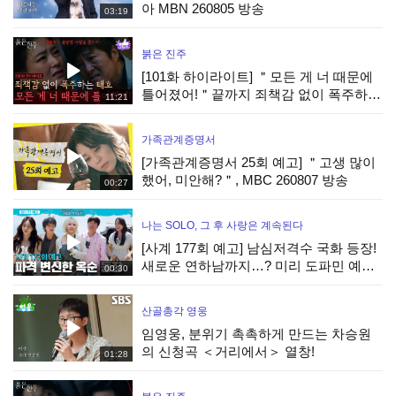
아 MBN 260805 방송
03:19
붉은 진주
[101화 하이라이트] ＂모든 게 너 때문에
틀어졌어!＂끝까지 죄책감 없이 폭주하는
11:21
최재성 [붉은 진주] | KBS 260806 방송
가족관계증명서
[가족관계증명서 25회 예고] ＂고생 많이
했어, 미안해?＂, MBC 260807 방송
00:27
나는 SOLO, 그 후 사랑은 계속된다
[사계 177회 예고] 남심저격수 국화 등장!
새로운 연하남까지…? 미리 도파민 예약!
00:30
#나솔사계 EP.177ㅣSBS PLUS X ENAㅣ
목요일 밤 10시 30분
산골총각 영웅
임영웅, 분위기 촉촉하게 만드는 차승원
의 신청곡 ＜거리에서＞ 열창!
01:28