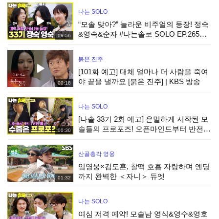
나는 SOLO
“모솔 맞아?” 놀라운 비주얼의 등장! 정숙
&영숙&순자 #나는솔로 SOLO EP.265ㅣ
08:56
SBS PLUS X ENAㅣ수요일 밤 10시 30분
붉은 진주
[101화 예고] 대체 얼마나 더 사람을 죽여
야 끝을 낼까요 [붉은 진주] | KBS 방송
00:18
나는 SOLO
[나솔 33기 2회 예고] 은밀하게 시작된 모
솔들의 프로포즈! 오픈마인드부터 반전
00:30
매력까지 공개! #나는솔로 EP.266ㅣSBS
PLUS X ENAㅣ수요일 밤 10시 30분
산골총각 영웅
임영웅×김도훈, 찰떡 호흡 자랑하며 엔딩
까지 완벽한 ＜자니＞ 듀엣
01:32
나는 SOLO
여심 저격 예약! 모솔남 영식&영수&영호