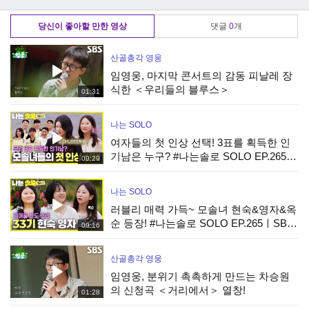
가 파악한 금쪽이네
님의 모습을 본 오
빠진 엄마!
의 문제는?
은영 박사의 한마
당신이 좋아할 만한 영상
댓글
0
개
디!
산골총각 영웅
임영웅, 마지막 콘서트의 감동 피날레 장
식한 ＜우리들의 블루스＞
01:31
나는 SOLO
여자들의 첫 인상 선택! 3표를 획득한 인
기남은 누구? #나는솔로 SOLO EP.265ㅣ
09:29
SBS PLUS X ENAㅣ수요일 밤 10시 30분
나는 SOLO
러블리 매력 가득~ 모솔녀 현숙&영자&옥
순 등장! #나는솔로 SOLO EP.265ㅣSBS
09:16
PLUS X ENAㅣ수요일 밤 10시 30분
산골총각 영웅
임영웅, 분위기 촉촉하게 만드는 차승원
의 신청곡 ＜거리에서＞ 열창!
01:28