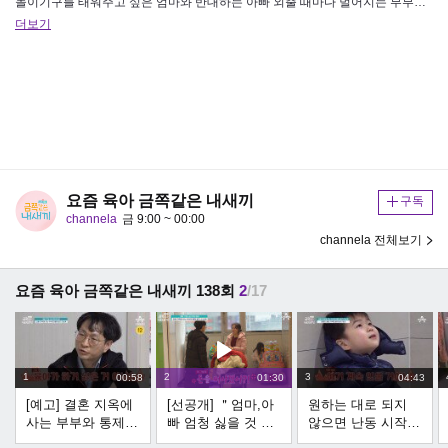
놀이기구를 태워주고 싶은 엄마와 반대하는 아빠 외출 때마다 벌어지는 부부간의 대립 그리고 돈에 대한 구호들을 외우고 있는 첫…
더보기
요즘 육아 금쪽같은 내새끼
구독
channela
금 9:00 ~ 00:00
channela 전체보기
요즘 육아 금쪽같은 내새끼 138회
2
/17
1
2
3
00:58
01:30
04:43
[예고] 결혼 지옥에
[선공개] ＂엄마,아
원하는 대로 되지
사는 부부와 통제
빠 엄청 싫을 것 같
않으면 난동 시작
불가 3남매! 오 박사
아요＂ 금쪽이 부모
셋째의 생떼 지옥에