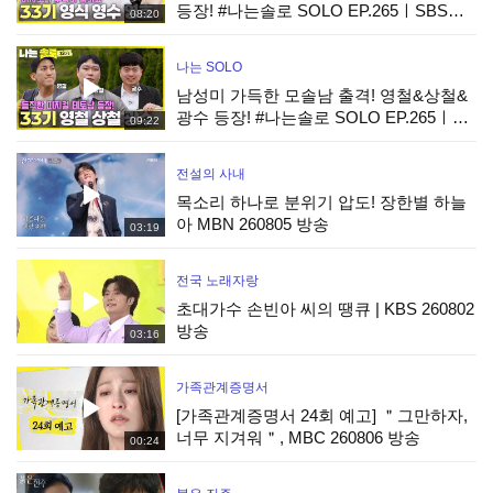
등장! #나는솔로 SOLO EP.265ㅣSBS
08:20
PLUS X ENAㅣ수요일 밤 10시 30분
나는 SOLO
남성미 가득한 모솔남 출격! 영철&상철&
광수 등장! #나는솔로 SOLO EP.265ㅣ
09:22
SBS PLUS X ENAㅣ수요일 밤 10시 30분
전설의 사내
목소리 하나로 분위기 압도! 장한별 하늘
아 MBN 260805 방송
03:19
전국 노래자랑
초대가수 손빈아 씨의 땡큐 | KBS 260802
방송
03:16
가족관계증명서
[가족관계증명서 24회 예고] ＂그만하자,
너무 지겨워＂, MBC 260806 방송
00:24