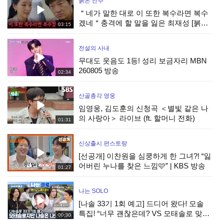
붉은 진주
＂네가 말한 대로 이 또한 복수라면 복수
겠네＂충격에 할 말을 잃은 최재성 [붉은
03:15
진주] | KBS 260805 방송
전설의 사내
무대도 웃음도 1등! 성리 보금자리 MBN
260805 방송
02:34
산골총각 영웅
임영웅, 김도훈의 신청곡 ＜별빛 같은 나
의 사랑아＞ 라이브 (ft. 할머니 전화)
01:31
신상출시 편스토랑
[선공개] 이찬원을 심쿵하게 한 그녀?! “잃
어버린 누나를 찾은 느낌🩷” | KBS 방송
01:27
나는 SOLO
[나솔 33기 1회 예고] 드디어 왔다! 모솔
특집! “너무 괜찮은데? VS 모태솔로 맞네”
00:30