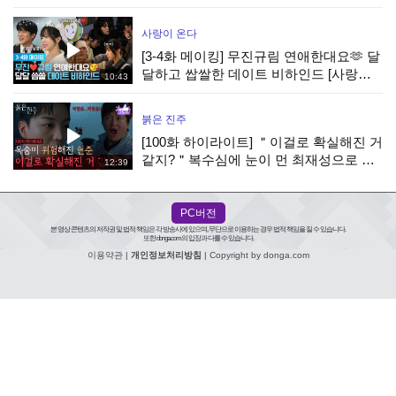
극과극 매력 개봉박두! #나는솔로 EP.265
ㅣSBS PLUS X ENAㅣ수요일 밤
사랑이 온다
[3-4화 메이킹] 무진규림 연애한대요🫶 달
달하고 쌉쌀한 데이트 비하인드 [사랑이
10:43
온다] | KBS 방송
붉은 진주
[100화 하이라이트] ＂이걸로 확실해진 거
같지?＂복수심에 눈이 먼 최재성으로 목
12:39
숨이 위험해진 강다빈 [붉은 진주] | KBS
260805 방송
PC버전
본 영상 콘텐츠의 저작권 및 법적 책임은 각 방송사에 있으며, 무단으로 이용하는 경우 법적 책임을 질 수 있습니다.
또한 donga.com의 입장과 다를 수 있습니다.
이용약관
|
개인정보처리방침
| Copyright by donga.com