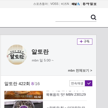
히는 초간단 비법은 무엇?
스포츠동아
|
VOSS
|
비즈N
|
03:56
MBN 230129 방송
보기만 해도 입맛 확~ 도는
고추장찌개, 前 청와대 천
상현 셰프만의 특급 노하
04:52
우! 333법칙? MBN 230129
방송
돼지고기 육즙을 지키고,
잡내도 잡는 일석이조 제육
볶음 특급비법 공개! MBN
알토란
02:48
230129 방송
mbn 일 5:00 ~
불향이 솔솔~ 집에서 손쉽
게 불맛 내는 꿀팁 공개
mbn 전체보기 >
MBN 230129 방송
04:41
알토란 422회
8
/
16
연속재생
행복 수치 100%! 말할 시간
도 아까운 고추장찌개&제
육볶음의 맛! MBN 230129
01:42
방송
＜알토란 팁＞이대로만 따