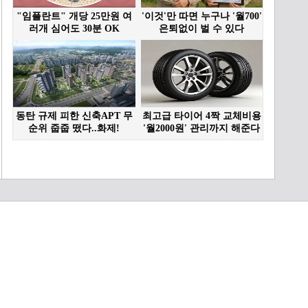
꼬막비빔밥 맛을 좌지우지
하는 가장 중요한 양념장,
양재중 셰프만의 규칙이 따
03:10
로 있다? MBN 230129 방
송
행복감 계산 불가! 꼬막무
침&꼬막비빔밥의 맛 MBN
230129 방송
02:16
만원의 행복 특집 MBN
230129 방송
01:00
[선공개] 만원의 행복 특집
MBN 230129 방송
01:20