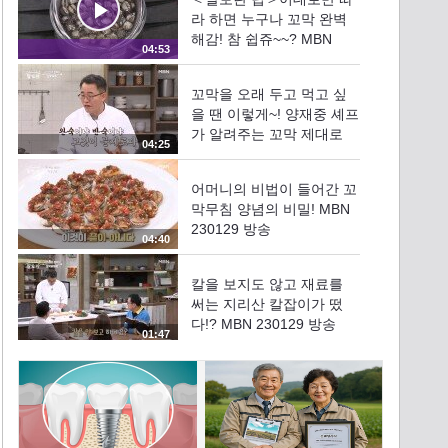
라 하면 누구나 꼬막 완벽
해감! 참 쉽쥬~~? MBN
04:53
230129 방송
꼬막을 오래 두고 먹고 싶
을 땐 이렇게~! 양재중 셰프
가 알려주는 꼬막 제대로
04:25
먹는 방법! MBN 230129 방
송
어머니의 비법이 들어간 꼬
막무침 양념의 비밀! MBN
230129 방송
04:40
칼을 보지도 않고 재료를
써는 지리산 칼잡이가 떴
다!? MBN 230129 방송
01:47
신기방기한 채소 써는 기술
에 넋이 나간 알토란 식구
들! MBN 230129 방송
02:58