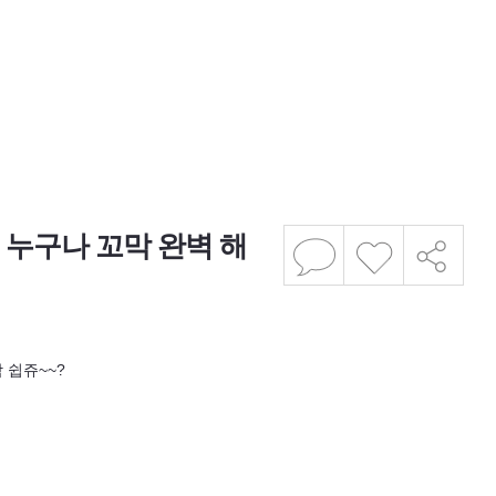
누구나 꼬막 완벽 해
 쉽쥬~~?