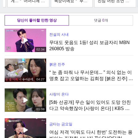
가
게...＂ 어머니께 처
똑순이에요＂ 부부
진심 어린 조언 ＂
한
음 전하는 조둥이의
의 고민을 해결해
혼자 있어도 외롭지
진심 (feat. 어머니
주는 이경규의 솔루
만, 둘이 있어도 외
의 영상 편지), MBC
션!, MBC 230117
로운 거예요＂ ,
당신이 좋아할 만한 영상
댓글
0
개
230117 방송
방송
MBC 230117 방송
전설의 사내
무대도 웃음도 1등! 성리 보금자리 MBN
260805 방송
02:34
붉은 진주
“ 눈 좀 떠줘 나 무서운데... ” 의식 없는 이
명호 잡고 오열하는 김희정 [붉은 진주] |
04:27
KBS 260807 방송
사랑이 온다
[5화 선공개] 무슨 일이 있어도 도망 안친
다고 약속했잖아 [사랑이 온다] | KBS 방
01:38
송
금타는 금요일
여심 저격 ‘미워도 다시 한번’ 도전하는 용