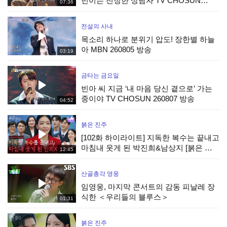
빈이는 진정한 상남자 TV CHOSUN
07:36
260807 방송
전설의 사내
목소리 하나로 분위기 압도! 장한별 하늘
아 MBN 260805 방송
03:19
금타는 금요일
빈아 씨 지금 ‘내 마음 당신 곁으로’ 가는
중이야 TV CHOSUN 260807 방송
04:52
붉은 진주
[102화 하이라이트] 지독한 복수는 끝내고
마침내 웃게 된 박진희&남상지 [붉은 진
12:45
주] | KBS 260807 방송
산골총각 영웅
임영웅, 마지막 콘서트의 감동 피날레 장
식한 ＜우리들의 블루스＞
01:31
붉은 진주