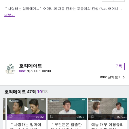
＂사랑하는 엄마에게...＂ 어머니께 처음 전하는 조둥이의 진심 (feat. 어머니의 영상 편지), MBC 230117 방송
더보기
호적메이트
구독
mbc
화 9:00 ~ 00:00
mbc 전체보기
호적메이트 47회
10
/18
10
11
12
:30
03:22
03:32
03:01
준
＂사랑하는 엄마에
＂부인분은 알뜰한
예능 대부 이경규의