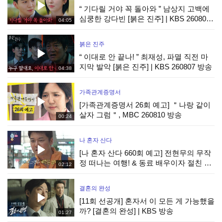
“ 기다릴 거야 꼭 돌아와 ” 남상지 고백에
심쿵한 강다빈 [붉은 진주] | KBS 260807
04:05
방송
붉은 진주
“ 이대로 안 끝나! ” 최재성, 파멸 직전 마
지막 발악 [붉은 진주] | KBS 260807 방송
04:38
가족관계증명서
[가족관계증명서 26회 예고] ＂나랑 같이
살자 그럼＂, MBC 260810 방송
00:24
나 혼자 산다
[나 혼자 산다 660회 예고] 전현무의 무작
정 떠나는 여행! & 동료 배우이자 절친 현
02:12
봉식을 만난 박경혜, MBC 260814 방송
결혼의 완성
[11회 선공개] 혼자서 이 모든 게 가능했을
까? [결혼의 완성] | KBS 방송
01:27