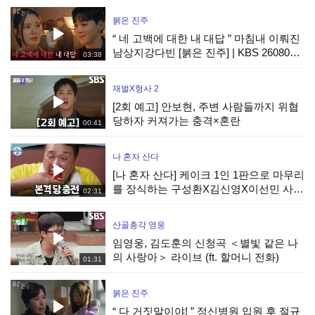
붉은 진주
“ 네 고백에 대한 내 대답 ” 마침내 이뤄진
남상지강다빈 [붉은 진주] | KBS 260807
03:38
방송
재벌X형사 2
[2회 예고] 안보현, 주변 사람들까지 위협
당하자 커져가는 충격×혼란
00:41
나 혼자 산다
[나 혼자 산다] 케이크 1인 1판으로 마무리
를 장식하는 구성환X김신영X이선민 사전
02:31
수요 조사까지 완벽하게!, MBC 260807
방송
산골총각 영웅
임영웅, 김도훈의 신청곡 ＜별빛 같은 나
의 사랑아＞ 라이브 (ft. 할머니 전화)
01:31
붉은 진주
“ 다 거짓말이야! ” 정신병원 입원 후 절규