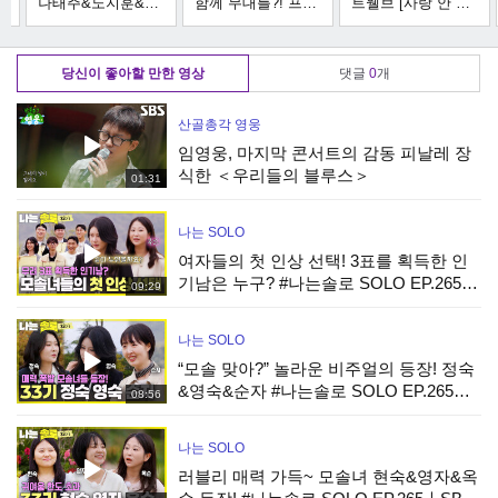
음
나태주&노지훈&안
함께 무대를?! 프로
트웰브 [사랑 안 해]
성훈 [SAD SALSA]
美 뿜뿜! 트웰브의
사랑… 그냥 해! 완
남자친구를 보내고
합주실 영상 보고
전 해!! 트웰브! 사
어떻게 살아야하나
가실게요~↗ MBN
랑해 MBN 221210
당신이 좋아할 만한 영상
댓글
0
개
~ MBN 221210 방
221210 방송
방송
송
산골총각 영웅
임영웅, 마지막 콘서트의 감동 피날레 장
식한 ＜우리들의 블루스＞
01:31
나는 SOLO
여자들의 첫 인상 선택! 3표를 획득한 인
기남은 누구? #나는솔로 SOLO EP.265ㅣ
09:29
SBS PLUS X ENAㅣ수요일 밤 10시 30분
나는 SOLO
“모솔 맞아?” 놀라운 비주얼의 등장! 정숙
&영숙&순자 #나는솔로 SOLO EP.265ㅣ
08:56
SBS PLUS X ENAㅣ수요일 밤 10시 30분
나는 SOLO
러블리 매력 가득~ 모솔녀 현숙&영자&옥