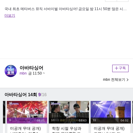
국내 최초 메타버스 뮤직 서바이벌 아바타싱어! 금요일 밤 11시 50분 많은 시청 바랍니다!
더보기
아바타싱어
구독
mbn
금 11:50 ~
mbn 전체보기
아바타싱어 14회
9
/16
9
10
11
26
04:01
03:43
04:02
살
미공개 무대 공개)
학창 시절 우상과
미공개 무대 공개)