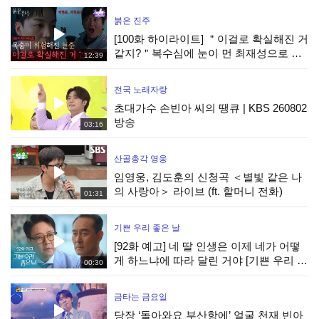
ㅣSBS PLUS X ENAㅣ수요일 밤
붉은 진주
[100화 하이라이트] ＂이걸로 확실해진 거
같지?＂복수심에 눈이 먼 최재성으로 목
12:39
숨이 위험해진 강다빈 [붉은 진주] | KBS
260805 방송
전국 노래자랑
초대가수 손빈아 씨의 땡큐 | KBS 260802
방송
03:16
산골총각 영웅
임영웅, 김도훈의 신청곡 ＜별빛 같은 나
의 사랑아＞ 라이브 (ft. 할머니 전화)
01:31
기쁜 우리 좋은 날
[92화 예고] 네 딸 인생은 이제 네가 어떻
게 하느냐에 따라 달린 거야 [기쁜 우리 좋
00:30
은 날] | KBS 방송
금타는 금요일
당장 ‘돌아와요 부산항에’ 얼굴 천재 빈아