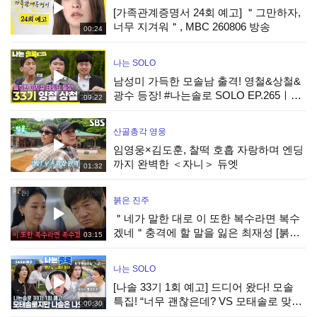
[가족관계증명서 24회 예고] ＂그만하자,
너무 지겨워＂, MBC 260806 방송
00:24
나는 SOLO
남성미 가득한 모솔남 출격! 영철&상철&
광수 등장! #나는솔로 SOLO EP.265ㅣ
09:22
SBS PLUS X ENAㅣ수요일 밤 10시 30분
산골총각 영웅
임영웅×김도훈, 찰떡 호흡 자랑하며 엔딩
까지 완벽한 ＜자니＞ 듀엣
01:32
붉은 진주
＂네가 말한 대로 이 또한 복수라면 복수
겠네＂충격에 할 말을 잃은 최재성 [붉은
03:15
진주] | KBS 260805 방송
나는 SOLO
[나솔 33기 1회 예고] 드디어 왔다! 모솔
특집! “너무 괜찮은데? VS 모태솔로 맞네”
00:30
극과극 매력 개봉박두! #나는솔로 EP.265