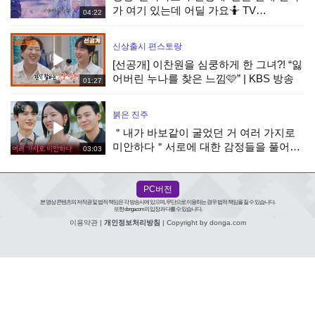
가 여기 있는데 어딜 가요🤷‍️ TV
04:22
CHOSUN 260731 방송
신상출시 편스토랑
[선공개] 이찬원을 심쿵하게 한 그녀?! “잃
어버린 누나를 찾은 느낌🩷” | KBS 방송
01:27
붉은 진주
＂내가 바보같이 굴었던 거 여러 가지로
미안하다＂서로에 대한 감정들을 풀어가
03:03
는 김경보&강다빈 [붉은 진주] | KBS
260805 방송
PC버전
본 영상 콘텐츠의 저작권 및 법적 책임은 각 방송사에 있으며, 무단으로 이용하는 경우 법적 책임을 질 수 있습니다.
또한 donga.com의 입장과 다를 수 있습니다.
이용약관
|
개인정보처리방침
| Copyright by donga.com