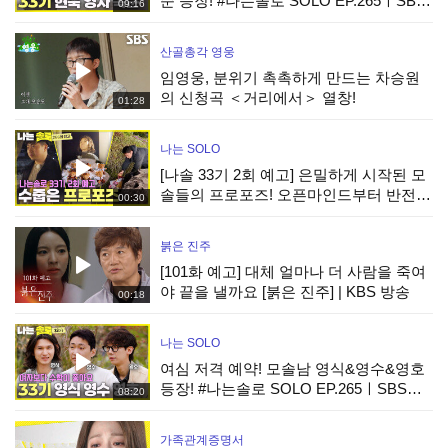
순 등장! #나는솔로 SOLO EP.265ㅣSBS
09:16
PLUS X ENAㅣ수요일 밤 10시 30분
산골총각 영웅
임영웅, 분위기 촉촉하게 만드는 차승원
의 신청곡 ＜거리에서＞ 열창!
01:28
나는 SOLO
[나솔 33기 2회 예고] 은밀하게 시작된 모
솔들의 프로포즈! 오픈마인드부터 반전
00:30
매력까지 공개! #나는솔로 EP.266ㅣSBS
PLUS X ENAㅣ수요일 밤 10시 30분
붉은 진주
[101화 예고] 대체 얼마나 더 사람을 죽여
야 끝을 낼까요 [붉은 진주] | KBS 방송
00:18
나는 SOLO
여심 저격 예약! 모솔남 영식&영수&영호
등장! #나는솔로 SOLO EP.265ㅣSBS
08:20
PLUS X ENAㅣ수요일 밤 10시 30분
가족관계증명서