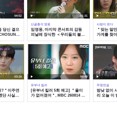
04:52
01:31
산골총각 영웅
사랑이 온다
음 당신 곁으
임영웅, 마지막 콘서트의 감동
＂맞는 말만
CHOSUN
피날레 장식한 ＜우리들의 블루
가게를 찾아
스＞
나 [사랑이 온
방송
03:18
00:49
유부녀 킬러
무명전설
어?＂이주연
[유부녀 킬러 5회 예고] ＂율이
밤낮 없이 
했단 사실을
가 없어졌어＂, MBC 260814 방
리 오늘 이
 온다] |
송