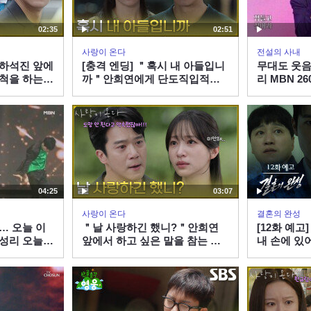
02:35
02:51
사랑이 온다
전설의 사내
＂하석진 앞에
[충격 엔딩] ＂혹시 내 아들입니
무대도 웃음
 척을 하는
까＂안희연에게 단도직입적으
리 MBN 26
| KBS
로 묻는 하석진 [사랑이 온다] |
KBS 260808 방송
04:25
03:07
사랑이 온다
결혼의 완성
… 오늘 이
＂날 사랑하긴 했니?＂안희연
[12화 예고
 성리 오늘
앞에서 하고 싶은 말을 참는 하
내 손에 있어
 방송
석진 [사랑이 온다] | KBS
KBS 방송
260808 방송