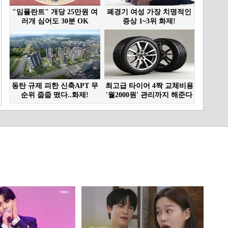
가수 명진의 복잡한 심경
(?)
07:50
가수 명진, 할머니의 말씀
잘 새겨 듣고....
14:24
강한 여자? 여린 여자? 가
수 채강미의 사주는…? 1부
08:07
예전으로 돌아 가고 싶은
가수 채강미 2부
08:38
신(神)을 부르는(?) 남자!!
가수 송우주 1부