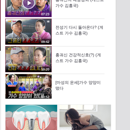
가수 김흥국)
07:23
전성기 다시 돌아온다? (게
스트 가수 김흥국)
09:42
흥궈신 건강적신호(?) (게
스트 가수 김흥국)
10:20
[마성의 운세]가수 양양이
떴다
10:52
양양, 계속 가수를 해도 될
까요?
11:55