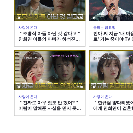
02:25
사랑이 온다
금타는 금요일
＂조흥식 아들 아닌 것 같다고＂
빈아 씨 지금 ‘내 마
안희연 아들의 아빠가 하석진임
로’ 가는 중이야 TV 
을 의심하는 민진웅 [사랑이 온
260807 방송
다] | KBS 260808 방송
02:38
사랑이 온다
사랑이 온다
＂진짜로 아무 짓도 안 했어?＂
＂한규림 양다리였
미람이 말해준 사실을 믿지 못하
에게 안희연이 결혼
는 하석진 [사랑이 온다] | KBS
알리는 민진웅 [사랑이
260808 방송
KBS 260808 방송