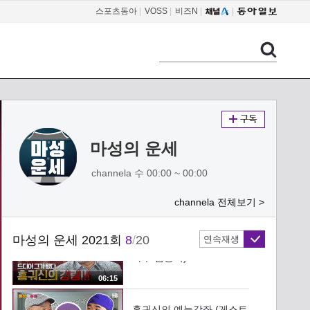
신이나)
스포츠동아
|
VOSS
|
비즈N
|
07:18
엄마아빠 감사합니다 (게스
트 가수 신이나)
07:56
솔로로 활동을 해도 될까
요? (게스트 가수 신이나)
마성의 운세
08:51
channela 수 00:00 ~ 00:00
신곡이 잘 될까요? (게스트
가수 신이나)
channela 전체보기 >
08:10
마성의 운세 2021회
8
/
20
연속재생
드디어 그가 왔다 (게스트
가수 김흥국)
06:15
흥궈신의 예능강좌 (게스트