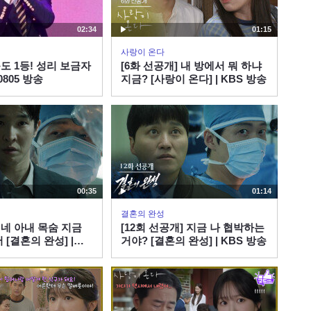
08:17
02:34
01:15
다른 사람이었으면 울었을
것!! 가수 송우주 2부
사랑이 온다
도 1등! 성리 보금자
[6화 선공개] 내 방에서 뭐 하냐
08:35
0805 방송
지금? [사랑이 온다] | KBS 방송
만능 엔터테이너 김동찬의
운세는...
09:19
배우 겸 가수 김동찬의 집
안에 벌전이...
00:35
01:14
13:59
결혼의 완성
] 네 아내 목숨 지금
[12회 선공개] 지금 나 협박하는
 [결혼의 완성] |
거야? [결혼의 완성] | KBS 방송