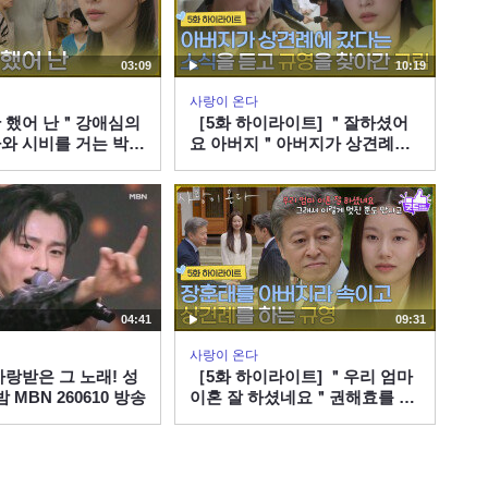
03:09
10:19
사랑이 온다
 했어 난＂강애심의
［5화 하이라이트] ＂잘하셨어
와 시비를 거는 박유
요 아버지＂아버지가 상견례에
다] | KBS 260808
갔다는 소식을 듣고 박유나를 찾
아간 안희연 [사랑이 온다] |
KBS 260808 방송
04:41
09:31
사랑이 온다
사랑받은 그 노래! 성
［5화 하이라이트] ＂우리 엄마
 밤 MBN 260610 방송
이혼 잘 하셨네요＂권해효를 아
버지라 속이고 상견례를 하는 박
유나 [사랑이 온다] | KBS
260808 방송