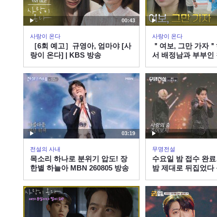
00:43
사랑이 온다
사랑이 온다
［6회 예고］규영아, 엄마야 [사
＂여보, 그만 가자
랑이 온다] | KBS 방송
서 배정남과 부부인
안희연 [사랑이 온다] 
260808 방송
03:19
전설의 사내
무명전설
목소리 하나로 분위기 압도! 장
수요일 밤 접수 완료
한별 하늘아 MBN 260805 방송
밤 제대로 뒤집었다
이 밤 MBN 260506