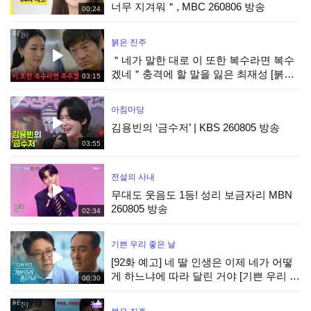
너무 지겨워＂, MBC 260806 방송
00:24
붉은 진주
＂네가 말한 대로 이 또한 복수라면 복수
겠네＂충격에 할 말을 잃은 최재성 [붉은
03:15
진주] | KBS 260805 방송
아침마당
김용빈의 ‘금수저’ | KBS 260805 방송
03:55
전설의 사내
무대도 웃음도 1등! 성리 보금자리 MBN
260805 방송
02:34
기쁜 우리 좋은 날
[92화 예고] 네 딸 인생은 이제 네가 어떻
게 하느냐에 따라 달린 거야 [기쁜 우리 좋
00:30
은 날] | KBS 방송