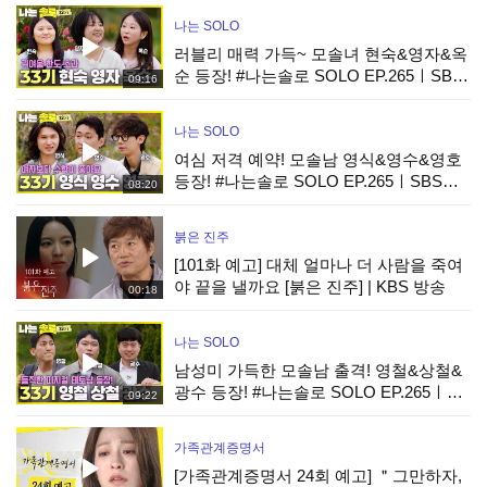
나는 SOLO
러블리 매력 가득~ 모솔녀 현숙&영자&옥
순 등장! #나는솔로 SOLO EP.265ㅣSBS
09:16
PLUS X ENAㅣ수요일 밤 10시 30분
나는 SOLO
여심 저격 예약! 모솔남 영식&영수&영호
등장! #나는솔로 SOLO EP.265ㅣSBS
08:20
PLUS X ENAㅣ수요일 밤 10시 30분
붉은 진주
[101화 예고] 대체 얼마나 더 사람을 죽여
야 끝을 낼까요 [붉은 진주] | KBS 방송
00:18
나는 SOLO
남성미 가득한 모솔남 출격! 영철&상철&
광수 등장! #나는솔로 SOLO EP.265ㅣ
09:22
SBS PLUS X ENAㅣ수요일 밤 10시 30분
가족관계증명서
[가족관계증명서 24회 예고] ＂그만하자,