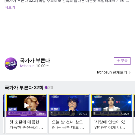
[국가가 부른다 32회] 화상 주의보※ 진욱의 남다른 매운맛 조심하세요↗ #미스터트롯2 참가자 모집 중!! 오디션 사상 최고…
더보기
국가가 부른다
구독
tvchosun
10:00 ~
tvchosun 전체보기
국가가 부른다 32회
6
/20
6
7
8
13
03:55
02:01
04:25
첫 소절에 매콤한
오늘 밤 선녀 찾으
‘사랑에 연습이 있
가득한 손진욱의 매
러 온 국부 대표 나
었다면’ 이게 바로
력 ‘DASH(YB ver.)’
무꾼 ‘선녀와 나무
동현이 감성이다!