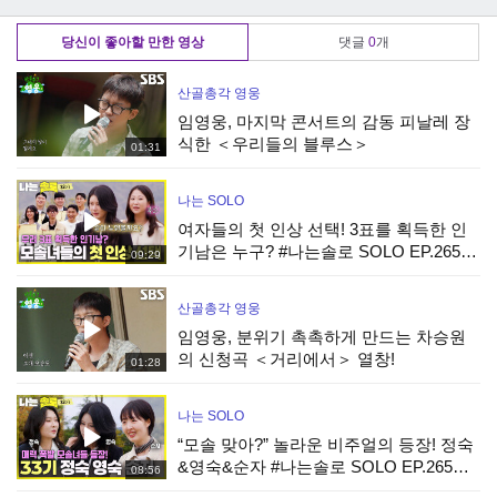
TV CHOSUN
꾼’ TV CHOSUN
TV CHOSUN
220929 방송
220929 방송
220929 방송
당신이 좋아할 만한 영상
댓글
0
개
산골총각 영웅
임영웅, 마지막 콘서트의 감동 피날레 장
식한 ＜우리들의 블루스＞
01:31
나는 SOLO
여자들의 첫 인상 선택! 3표를 획득한 인
기남은 누구? #나는솔로 SOLO EP.265ㅣ
09:29
SBS PLUS X ENAㅣ수요일 밤 10시 30분
산골총각 영웅
임영웅, 분위기 촉촉하게 만드는 차승원
의 신청곡 ＜거리에서＞ 열창!
01:28
나는 SOLO
“모솔 맞아?” 놀라운 비주얼의 등장! 정숙
&영숙&순자 #나는솔로 SOLO EP.265ㅣ
08:56
SBS PLUS X ENAㅣ수요일 밤 10시 30분