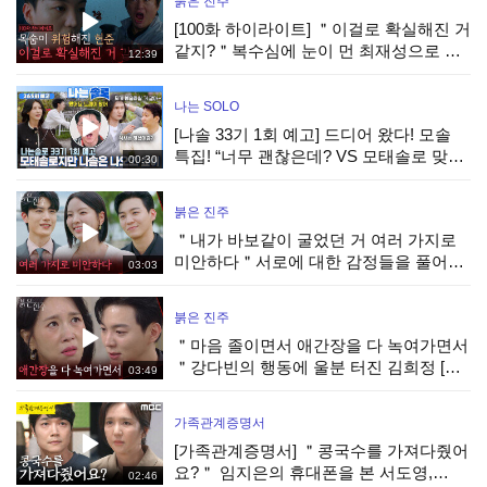
붉은 진주
[100화 하이라이트] ＂이걸로 확실해진 거
같지?＂복수심에 눈이 먼 최재성으로 목
12:39
숨이 위험해진 강다빈 [붉은 진주] | KBS
260805 방송
나는 SOLO
[나솔 33기 1회 예고] 드디어 왔다! 모솔
특집! “너무 괜찮은데? VS 모태솔로 맞네”
00:30
극과극 매력 개봉박두! #나는솔로 EP.265
ㅣSBS PLUS X ENAㅣ수요일 밤
붉은 진주
＂내가 바보같이 굴었던 거 여러 가지로
미안하다＂서로에 대한 감정들을 풀어가
03:03
는 김경보&강다빈 [붉은 진주] | KBS
260805 방송
붉은 진주
＂마음 졸이면서 애간장을 다 녹여가면서
＂강다빈의 행동에 울분 터진 김희정 [붉
03:49
은 진주] | KBS 260805 방송
가족관계증명서
[가족관계증명서] ＂콩국수를 가져다줬어
요?＂ 임지은의 휴대폰을 본 서도영,
02:46