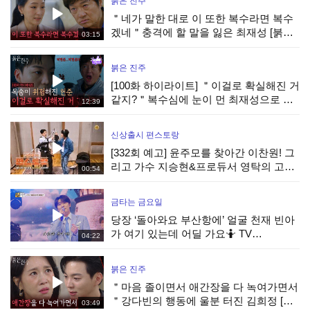
붉은 진주
＂네가 말한 대로 이 또한 복수라면 복수
겠네＂충격에 할 말을 잃은 최재성 [붉은
03:15
진주] | KBS 260805 방송
붉은 진주
[100화 하이라이트] ＂이걸로 확실해진 거
같지?＂복수심에 눈이 먼 최재성으로 목
12:39
숨이 위험해진 강다빈 [붉은 진주] | KBS
260805 방송
신상출시 편스토랑
[332회 예고] 윤주모를 찾아간 이찬원! 그
리고 가수 지승현&프로듀서 영탁의 고된
00:54
떡볶이 음원 녹음 현장! | KBS 방송
금타는 금요일
당장 ‘돌아와요 부산항에’ 얼굴 천재 빈아
가 여기 있는데 어딜 가요🤷‍️ TV
04:22
CHOSUN 260731 방송
붉은 진주
＂마음 졸이면서 애간장을 다 녹여가면서
＂강다빈의 행동에 울분 터진 김희정 [붉
03:49