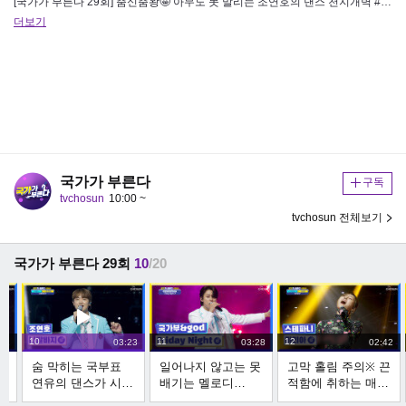
[국가가 부른다 29회] 춤신춤왕🤩 아무도 못 말리는 조연호의 댄스 천지개벽 #미스터트롯2 참가자 모집 중!! 오디션 사상 …
더보기
국가가 부른다
구독
tvchosun
10:00 ~
tvchosun 전체보기
국가가 부른다 29회
10
/20
10
11
12
:41
03:23
03:28
02:42
낄
숨 막히는 국부표
일어나지 않고는 못
고막 홀림 주의※ 끈
연유의 댄스가 시작
배기는 멜로디
적함에 취하는 매력
된다 ‘나팔바지’ TV
(≧▽≦)/ ‘Friday
‘마리아(MARIA)’