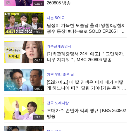
260805 방송
02:34
나는 SOLO
남성미 가득한 모솔남 출격! 영철&상철&
광수 등장! #나는솔로 SOLO EP.265ㅣ
09:22
SBS PLUS X ENAㅣ수요일 밤 10시 30분
가족관계증명서
[가족관계증명서 24회 예고] ＂그만하자,
너무 지겨워＂, MBC 260806 방송
00:24
기쁜 우리 좋은 날
[92화 예고] 네 딸 인생은 이제 네가 어떻
게 하느냐에 따라 달린 거야 [기쁜 우리 좋
00:30
은 날] | KBS 방송
전국 노래자랑
초대가수 손빈아 씨의 땡큐 | KBS 260802
방송
03:16