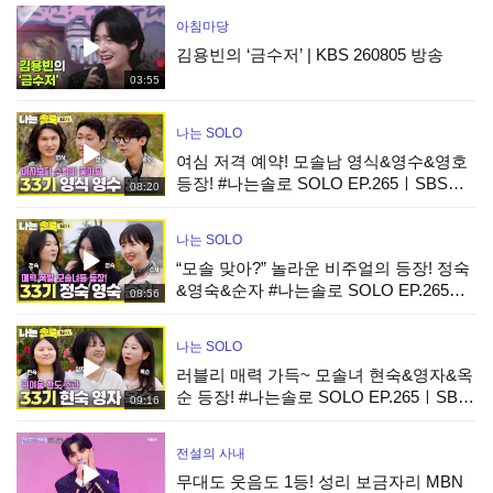
아침마당
김용빈의 ‘금수저’ | KBS 260805 방송
03:55
나는 SOLO
여심 저격 예약! 모솔남 영식&영수&영호
등장! #나는솔로 SOLO EP.265ㅣSBS
08:20
PLUS X ENAㅣ수요일 밤 10시 30분
나는 SOLO
“모솔 맞아?” 놀라운 비주얼의 등장! 정숙
&영숙&순자 #나는솔로 SOLO EP.265ㅣ
08:56
SBS PLUS X ENAㅣ수요일 밤 10시 30분
나는 SOLO
러블리 매력 가득~ 모솔녀 현숙&영자&옥
순 등장! #나는솔로 SOLO EP.265ㅣSBS
09:16
PLUS X ENAㅣ수요일 밤 10시 30분
전설의 사내
무대도 웃음도 1등! 성리 보금자리 MBN