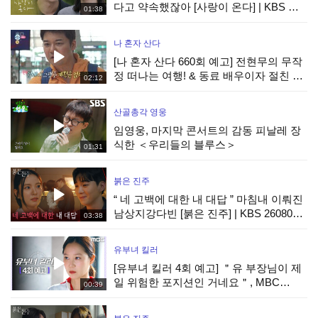
다고 약속했잖아 [사랑이 온다] | KBS 방
01:38
송
나 혼자 산다
[나 혼자 산다 660회 예고] 전현무의 무작
정 떠나는 여행! & 동료 배우이자 절친 현
02:12
봉식을 만난 박경혜, MBC 260814 방송
산골총각 영웅
임영웅, 마지막 콘서트의 감동 피날레 장
식한 ＜우리들의 블루스＞
01:31
붉은 진주
“ 네 고백에 대한 내 대답 ” 마침내 이뤄진
남상지강다빈 [붉은 진주] | KBS 260807
03:38
방송
유부녀 킬러
[유부녀 킬러 4회 예고] ＂유 부장님이 제
일 위험한 포지션인 거네요＂, MBC
00:39
260808 방송