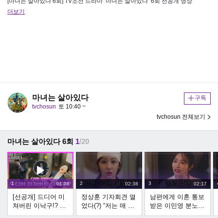
[마녀는 살아있다 6회] TV조선 드라마 ‘마녀는 살아있다’ 6회 선공개 영상
더보기
마녀는 살아있다
구독
tvchosun
토 10:40 ~
tvchosun 전체보기
마녀는 살아있다 6회
1
/20
1
2
3
01:08
02:38
02:17
[선공개] 드디어 미
정상훈 기자회견 열
남편에게 이혼 통보
쳐버린 이낙구!? TV
었다(?) “저는 매 맞
받은 이민영 분노
CHOSUN 220730
는 남편입니다” TV
폭발 TV CHOSUN