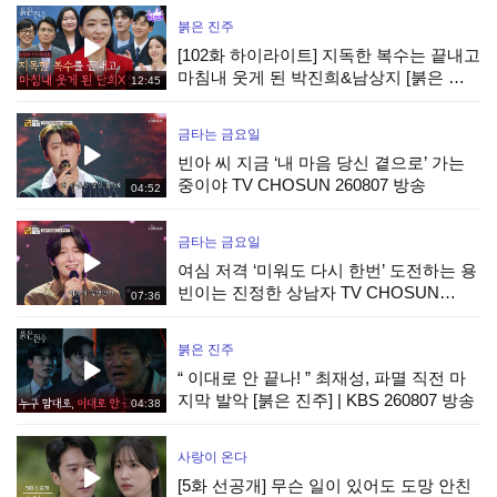
붉은 진주
[102화 하이라이트] 지독한 복수는 끝내고
마침내 웃게 된 박진희&남상지 [붉은 진
12:45
주] | KBS 260807 방송
금타는 금요일
빈아 씨 지금 ‘내 마음 당신 곁으로’ 가는
중이야 TV CHOSUN 260807 방송
04:52
금타는 금요일
여심 저격 ‘미워도 다시 한번’ 도전하는 용
빈이는 진정한 상남자 TV CHOSUN
07:36
260807 방송
붉은 진주
“ 이대로 안 끝나! ” 최재성, 파멸 직전 마
지막 발악 [붉은 진주] | KBS 260807 방송
04:38
사랑이 온다
[5화 선공개] 무슨 일이 있어도 도망 안친