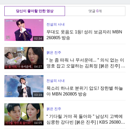
방송
CHOSUN
20220730 방송
20220730 방송
당신이 좋아할 만한 영상
댓글
0
개
전설의 사내
무대도 웃음도 1등! 성리 보금자리 MBN
260805 방송
02:34
붉은 진주
“ 눈 좀 떠줘 나 무서운데... ” 의식 없는 이
명호 잡고 오열하는 김희정 [붉은 진주] |
04:27
KBS 260807 방송
전설의 사내
목소리 하나로 분위기 압도! 장한별 하늘
아 MBN 260805 방송
03:19
붉은 진주
“ 기다릴 거야 꼭 돌아와 ” 남상지 고백에
심쿵한 강다빈 [붉은 진주] | KBS 260807
04:05
방송