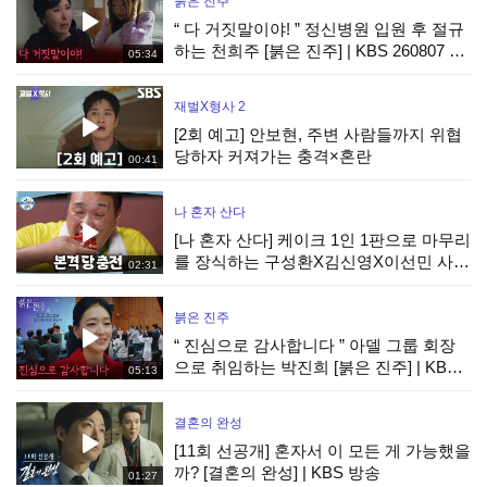
붉은 진주
“ 다 거짓말이야! ” 정신병원 입원 후 절규
하는 천희주 [붉은 진주] | KBS 260807 방
05:34
송
재벌X형사 2
[2회 예고] 안보현, 주변 사람들까지 위협
당하자 커져가는 충격×혼란
00:41
나 혼자 산다
[나 혼자 산다] 케이크 1인 1판으로 마무리
를 장식하는 구성환X김신영X이선민 사전
02:31
수요 조사까지 완벽하게!, MBC 260807
방송
붉은 진주
“ 진심으로 감사합니다 ” 아델 그룹 회장
으로 취임하는 박진희 [붉은 진주] | KBS
05:13
260807 방송
결혼의 완성
[11회 선공개] 혼자서 이 모든 게 가능했을
까? [결혼의 완성] | KBS 방송
01:27