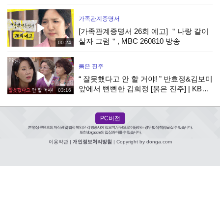
가족관계증명서
[가족관계증명서 26회 예고] ＂나랑 같이
살자 그럼＂, MBC 260810 방송
00:24
붉은 진주
“ 잘못했다고 안 할 거야! ” 반효정&김보미
앞에서 뻔뻔한 김희정 [붉은 진주] | KBS
03:16
260807 방송
PC버전
본 영상 콘텐츠의 저작권 및 법적 책임은 각 방송사에 있으며, 무단으로 이용하는 경우 법적 책임을 질 수 있습니다.
또한 donga.com의 입장과 다를 수 있습니다.
이용약관
|
개인정보처리방침
| Copyright by donga.com