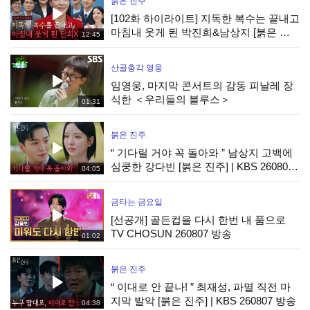
붉은 진주
[102화 하이라이트] 지독한 복수는 끝내고
마침내 웃게 된 박진희&남상지 [붉은 진
12:45
주] | KBS 260807 방송
산골총각 영웅
임영웅, 마지막 콘서트의 감동 피날레 장
식한 ＜우리들의 블루스＞
01:31
붉은 진주
“ 기다릴 거야 꼭 돌아와 ” 남상지 고백에
심쿵한 강다빈 [붉은 진주] | KBS 260807
04:05
방송
금타는 금요일
[선공개] 골든컵을 다시 한번 내 품으로
TV CHOSUN 260807 방송
01:02
붉은 진주
“ 이대로 안 끝나! ” 최재성, 파멸 직전 마
지막 발악 [붉은 진주] | KBS 260807 방송
04:38