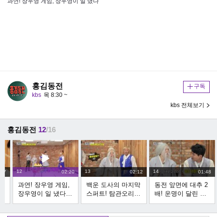
과연! 장우영 게임, 장우영이 일 냈다
홍김동전
구독
kbs
목 8:30 ~
kbs 전체보기
홍김동전
12
/16
12
13
14
:17
02:20
02:12
01:48
관
과연! 장우영 게임,
백운 도사의 마지막
동전 앞면에 대추 2
조
장우영이 일 냈다 |
스퍼트! 탐관오리
배! 운명이 달린 동
KBS 220714 방송
검거 완료 | KBS
전※ 막판 뒤집기 |
220714 방송
KBS 220714 방송