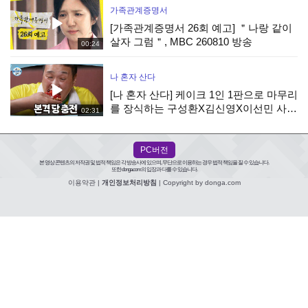
가족관계증명서
[가족관계증명서 26회 예고] ＂나랑 같이
살자 그럼＂, MBC 260810 방송
00:24
나 혼자 산다
[나 혼자 산다] 케이크 1인 1판으로 마무리
를 장식하는 구성환X김신영X이선민 사전
02:31
수요 조사까지 완벽하게!, MBC 260807
방송
PC버전
본 영상 콘텐츠의 저작권 및 법적 책임은 각 방송사에 있으며, 무단으로 이용하는 경우 법적 책임을 질 수 있습니다.
또한 donga.com의 입장과 다를 수 있습니다.
이용약관
|
개인정보처리방침
| Copyright by donga.com