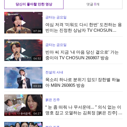
당신이 좋아할 만한 영상
댓글
0
개
금타는 금요일
여심 저격 ‘미워도 다시 한번’ 도전하는 용
빈이는 진정한 상남자 TV CHOSUN
07:36
260807 방송
금타는 금요일
빈아 씨 지금 ‘내 마음 당신 곁으로’ 가는
중이야 TV CHOSUN 260807 방송
04:52
전설의 사내
목소리 하나로 분위기 압도! 장한별 하늘
아 MBN 260805 방송
03:19
붉은 진주
“ 눈 좀 떠줘 나 무서운데... ” 의식 없는 이
명호 잡고 오열하는 김희정 [붉은 진주] |
04:27
KBS 260807 방송