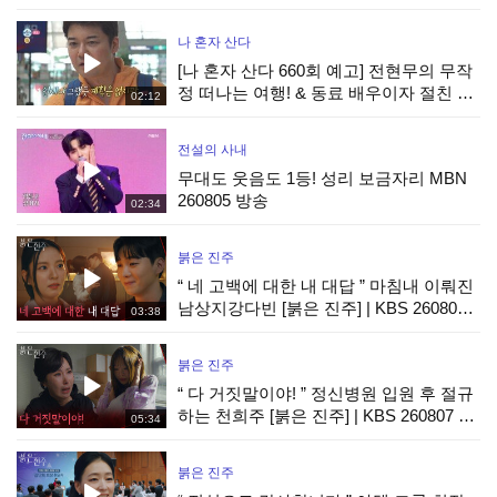
나 혼자 산다
[나 혼자 산다 660회 예고] 전현무의 무작
정 떠나는 여행! & 동료 배우이자 절친 현
02:12
봉식을 만난 박경혜, MBC 260815 방송
전설의 사내
무대도 웃음도 1등! 성리 보금자리 MBN
260805 방송
02:34
붉은 진주
“ 네 고백에 대한 내 대답 ” 마침내 이뤄진
남상지강다빈 [붉은 진주] | KBS 260807
03:38
방송
붉은 진주
“ 다 거짓말이야! ” 정신병원 입원 후 절규
하는 천희주 [붉은 진주] | KBS 260807 방
05:34
송
붉은 진주