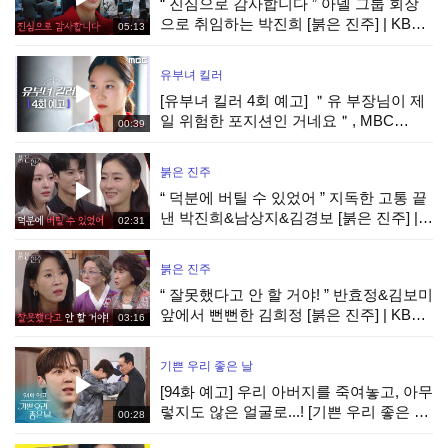
“ 진심으로 감사합니다 ” 아델 그룹 회장
으로 취임하는 박진희 [붉은 진주] | KBS
05:13
260807 방송
유부녀 킬러
[유부녀 킬러 4회 예고] ＂유 부장님이 제
일 위험한 포지션인 거네요＂, MBC
00:39
260808 방송
붉은 진주
“ 덕분에 버틸 수 있었어 ” 지독한 고통 끝
낸 박진희&남상지&김경보 [붉은 진주] |
02:31
KBS 260807 방송
붉은 진주
“ 잘못했다고 안 할 거야! ” 반효정&김보미
앞에서 뻔뻔한 김희정 [붉은 진주] | KBS
03:16
260807 방송
기쁜 우리 좋은 날
[94화 예고] 우리 아버지를 죽여놓고, 아무
렇지도 않은 얼굴로...! [기쁜 우리 좋은 날]
00:28
| KBS 방송