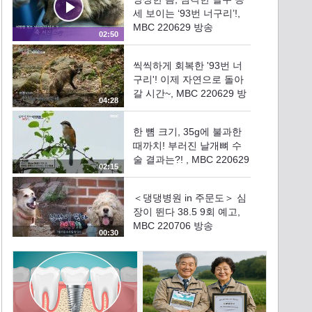
세 보이는 ‘93번 너구리’!,
MBC 220629 방송
02:50
씩씩하게 회복한 '93번 너
구리'! 이제 자연으로 돌아
갈 시간~, MBC 220629 방
04:28
송
한 뼘 크기, 35g에 불과한
때까치! 부러진 날개뼈 수
술 결과는?! , MBC 220629
02:15
방송
＜댕댕병원 in 주문도＞ 심
장이 뛴다 38.5 9회 예고,
MBC 220706 방송
00:30