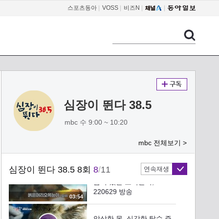
새끼들을 구하라!, MBC
스포츠동아
|
VOSS
|
비즈N
|
04:10
220629 방송
애니멀 호더에게서 구조된
새송이! 사람의 손길이 두
려운 새송이를 위한 처방,
03:55
MBC 220629 방송
＜‘더 가까이’ 캠페인＞ '골
프 레전드' 박세리, 반려견
과의 애틋한 사연 공개!,
심장이 뛴다 38.5
03:03
MBC 220629 방송
mbc 수 9:00 ~ 10:20
솔부엉이부터 너구리, 가마
우지, 비둘기까지! 도시의
mbc 전체보기 >
야생동물센터!, MBC
03:45
220629 방송
심장이 뛴다 38.5 8회
8
/
11
연속재생
야생동물 구조! 좁은 틈에
숨어 있는 오목눈이, MBC
220629 방송
03:54
앙상한 몸, 심각한 탈수 증