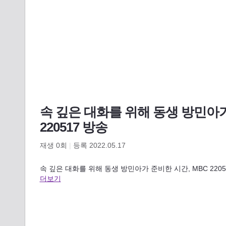
속 깊은 대화를 위해 동생 방민아가
220517 방송
재생
0
회
|
등록 2022.05.17
속 깊은 대화를 위해 동생 방민아가 준비한 시간, MBC 22051
더보기