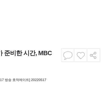
 준비한 시간, MBC
7 방송 호적메이트] 20220517