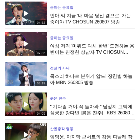
금타는 금요일
빈아 씨 지금 ‘내 마음 당신 곁으로’ 가는
중이야 TV CHOSUN 260807 방송
04:52
금타는 금요일
여심 저격 ‘미워도 다시 한번’ 도전하는 용
빈이는 진정한 상남자 TV CHOSUN
07:36
260807 방송
전설의 사내
목소리 하나로 분위기 압도! 장한별 하늘
아 MBN 260805 방송
03:19
붉은 진주
“ 기다릴 거야 꼭 돌아와 ” 남상지 고백에
심쿵한 강다빈 [붉은 진주] | KBS 260807
04:05
방송
산골총각 영웅
임영웅, 마지막 콘서트의 감동 피날레 장