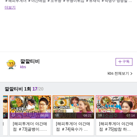
＃해피투게더 ＃야간매점 ＃조우종 ＃우뱅이튀김 ＃유재석 ＃박명수 방송일 : 2014년 6월 26일 돌밥~돌밥~ 에 지치신 …
더보기
깔깔티비
구독
kbs
kbs 전체보기
깔깔티비 1회
17
/20
17
18
19
9:15
06:08
08:21
07:14
간매
[해피투게더 야간매
[해피투게더 야간매
[해피투게더 야간매
취
점 ＃73]골뱅이....
점 ＃74]육수가 끝
점 ＃75]밤참 하면
으
이제 튀겨드세요!
내줘요! 구하라의
족발! 족발 하면 나