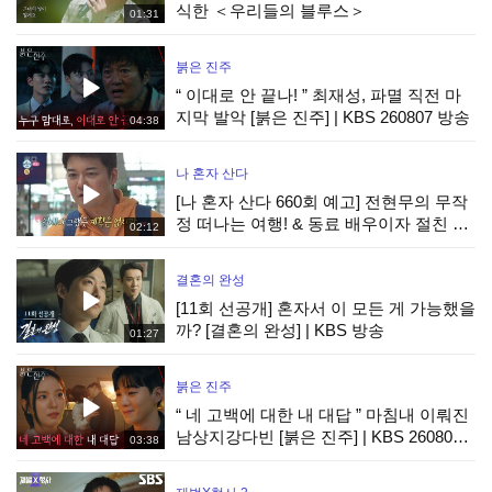
식한 ＜우리들의 블루스＞
01:31
붉은 진주
“ 이대로 안 끝나! ” 최재성, 파멸 직전 마
지막 발악 [붉은 진주] | KBS 260807 방송
04:38
나 혼자 산다
[나 혼자 산다 660회 예고] 전현무의 무작
정 떠나는 여행! & 동료 배우이자 절친 현
02:12
봉식을 만난 박경혜, MBC 260814 방송
결혼의 완성
[11회 선공개] 혼자서 이 모든 게 가능했을
까? [결혼의 완성] | KBS 방송
01:27
붉은 진주
“ 네 고백에 대한 내 대답 ” 마침내 이뤄진
남상지강다빈 [붉은 진주] | KBS 260807
03:38
방송