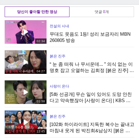
BS
조우종의 우뱅이 튀
열대야를 구하라|
라족발 채소공주|
김 | KBS 방송
KBS 방송
KBS 방송
당신이 좋아할 만한 영상
댓글
0
개
전설의 사내
무대도 웃음도 1등! 성리 보금자리 MBN
260805 방송
02:34
붉은 진주
“ 눈 좀 떠줘 나 무서운데... ” 의식 없는 이
명호 잡고 오열하는 김희정 [붉은 진주] |
04:27
KBS 260807 방송
사랑이 온다
[5화 선공개] 무슨 일이 있어도 도망 안친
다고 약속했잖아 [사랑이 온다] | KBS 방
01:38
송
붉은 진주
[102화 하이라이트] 지독한 복수는 끝내고
마침내 웃게 된 박진희&남상지 [붉은 진
12:45
주] | KBS 260807 방송