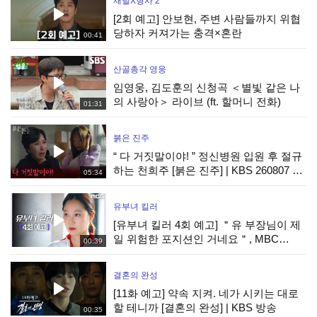
재벌X형사 2
[2회 예고] 안보현, 주변 사람들까지 위협
당하자 커져가는 충격×혼란
00:41
산골총각 영웅
임영웅, 김도훈의 신청곡 ＜별빛 같은 나
의 사랑아＞ 라이브 (ft. 할머니 전화)
01:31
붉은 진주
“ 다 거짓말이야! ” 정신병원 입원 후 절규
하는 천희주 [붉은 진주] | KBS 260807 방
05:34
송
유부녀 킬러
[유부녀 킬러 4회 예고] ＂유 부장님이 제
일 위험한 포지션인 거네요＂, MBC
00:39
260808 방송
결혼의 완성
[11화 예고] 약속 지켜. 네가 시키는 대로
할 테니까 [결혼의 완성] | KBS 방송
00:35