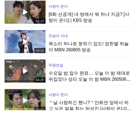
사랑이 온다
[6화 선공개] 내 방에서 뭐 하냐 지금? [사
랑이 온다] | KBS 방송
01:15
전설의 사내
목소리 하나로 분위기 압도! 장한별 하늘
아 MBN 260805 방송
03:19
무명전설
수요일 밤 접수 완료… 오늘 이 밤 제대로
뒤집었다 성리 오늘 이 밤 MBN 260506
04:25
방송
사랑이 온다
＂날 사랑하긴 했니?＂안희연 앞에서 하
고 싶은 말을 참는 하석진 [사랑이 온다] |
03:07
KBS 260808 방송
결혼의 완성
[12화 예고] 네 아내 목숨 지금 내 손에 있