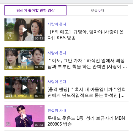
당신이 좋아할 만한 영상
댓글
0
개
사랑이 온다
［6회 예고］규영아, 엄마야 [사랑이 온
다] | KBS 방송
00:43
사랑이 온다
＂여보, 그만 가자＂하석진 앞에서 배정
남과 부부인 척을 하는 안희연 [사랑이 온
02:35
다] | KBS 260808 방송
사랑이 온다
[충격 엔딩] ＂혹시 내 아들입니까＂안희
연에게 단도직입적으로 묻는 하석진 [사
02:51
랑이 온다] | KBS 260808 방송
전설의 사내
무대도 웃음도 1등! 성리 보금자리 MBN
260805 방송
02:34