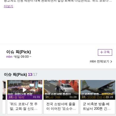
종교계도 인원 제한이 대폭 완화되면서 일상 회복에 나섰는데요. '위드 코로나' 이후 첫 주말을 맞은 대형 교회와 성당, 사찰…
더보기
이슈 픽(Pick)
구독
mbn
매일 09:00 ~
mbn 전체보기
이슈 픽(Pick)
13
/17
13
14
15
:18
01:31
01:28
01:28
총
'위드 코로나' 첫 주
전국 소방서에 줄줄
군 비축분 방출·베
공
말, 교회·절 신도들
이 이어진 '요소수'
트남서 200톤 긴급
로 '북적' [이슈픽]
기부 [이슈픽]
수입 [이슈픽]