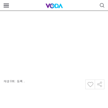
재생
0
회
|
등록 ..