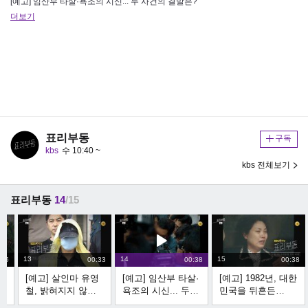
[예고] 임산부 타살·욕조의 시신... 두 사건의 결말은?
더보기
표리부동
구독
kbs
수 10:40 ~
kbs 전체보기
표리부동
14
/15
13
14
15
:35
00:33
00:38
00:38
!
[예고] 살인마 유영
[예고] 임산부 타살·
[예고] 1982년, 대한
철, 밝혀지지 않은
욕조의 시신... 두
민국을 뒤흔든
살인이 더 있다?! |
사건의 결말은? |
7,111억원의 사기