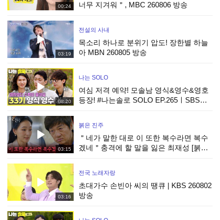
너무 지겨워＂, MBC 260806 방송
00:24
전설의 사내
목소리 하나로 분위기 압도! 장한별 하늘
아 MBN 260805 방송
03:19
나는 SOLO
여심 저격 예약! 모솔남 영식&영수&영호
등장! #나는솔로 SOLO EP.265ㅣSBS
08:20
PLUS X ENAㅣ수요일 밤 10시 30분
붉은 진주
＂네가 말한 대로 이 또한 복수라면 복수
겠네＂충격에 할 말을 잃은 최재성 [붉은
03:15
진주] | KBS 260805 방송
전국 노래자랑
초대가수 손빈아 씨의 땡큐 | KBS 260802
방송
03:16