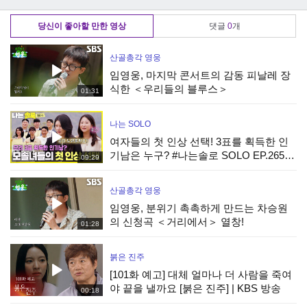
KBS 방송
KBS 방송
사건! | KBS 방송
당신이 좋아할 만한 영상
댓글
0
개
산골총각 영웅
임영웅, 마지막 콘서트의 감동 피날레 장
식한 ＜우리들의 블루스＞
01:31
나는 SOLO
여자들의 첫 인상 선택! 3표를 획득한 인
기남은 누구? #나는솔로 SOLO EP.265ㅣ
09:29
SBS PLUS X ENAㅣ수요일 밤 10시 30분
산골총각 영웅
임영웅, 분위기 촉촉하게 만드는 차승원
의 신청곡 ＜거리에서＞ 열창!
01:28
붉은 진주
[101화 예고] 대체 얼마나 더 사람을 죽여
야 끝을 낼까요 [붉은 진주] | KBS 방송
00:18