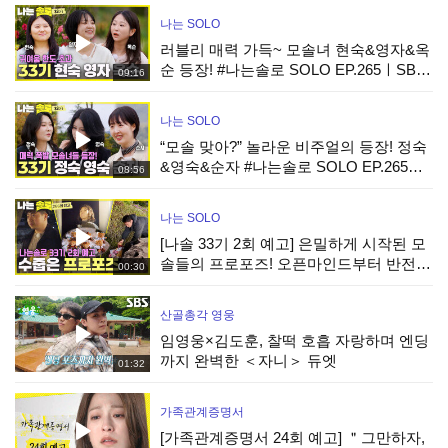
나는 SOLO
러블리 매력 가득~ 모솔녀 현숙&영자&옥
순 등장! #나는솔로 SOLO EP.265ㅣSBS
09:16
PLUS X ENAㅣ수요일 밤 10시 30분
나는 SOLO
“모솔 맞아?” 놀라운 비주얼의 등장! 정숙
&영숙&순자 #나는솔로 SOLO EP.265ㅣ
08:56
SBS PLUS X ENAㅣ수요일 밤 10시 30분
나는 SOLO
[나솔 33기 2회 예고] 은밀하게 시작된 모
솔들의 프로포즈! 오픈마인드부터 반전
00:30
매력까지 공개! #나는솔로 EP.266ㅣSBS
PLUS X ENAㅣ수요일 밤 10시 30분
산골총각 영웅
임영웅×김도훈, 찰떡 호흡 자랑하며 엔딩
까지 완벽한 ＜자니＞ 듀엣
01:32
가족관계증명서
[가족관계증명서 24회 예고] ＂그만하자,