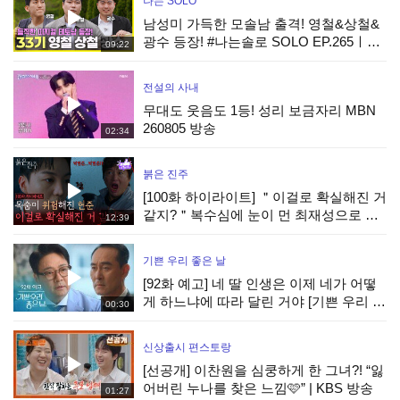
나는 SOLO
남성미 가득한 모솔남 출격! 영철&상철&
광수 등장! #나는솔로 SOLO EP.265ㅣ
09:22
SBS PLUS X ENAㅣ수요일 밤 10시 30분
전설의 사내
무대도 웃음도 1등! 성리 보금자리 MBN
260805 방송
02:34
붉은 진주
[100화 하이라이트] ＂이걸로 확실해진 거
같지?＂복수심에 눈이 먼 최재성으로 목
12:39
숨이 위험해진 강다빈 [붉은 진주] | KBS
260805 방송
기쁜 우리 좋은 날
[92화 예고] 네 딸 인생은 이제 네가 어떻
게 하느냐에 따라 달린 거야 [기쁜 우리 좋
00:30
은 날] | KBS 방송
신상출시 편스토랑
[선공개] 이찬원을 심쿵하게 한 그녀?! “잃
어버린 누나를 찾은 느낌🩷” | KBS 방송
01:27