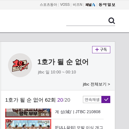
는 모모임 | JTBC 210808
스포츠동아
|
VOSS
|
비즈N
|
03:08
방송
보는 사람 웃음 나는 파마
완성 한결 풍성해진 모모임
형제들🤟 | JTBC 210808
02:47
방송
뼛속까지 시원해지는 오픈
카 드라이브로 김수용x정준
하 화해 완🤗 | JTBC
1호가 될 순 없어
03:29
210808 방송
jtbc 일 10:00 ~ 00:10
[FULL끌립] 홍윤화김민기
부부 EP. '윤화의 셀프 생일
jtbc 전체보기 >
파티' | JTBC 210808 방송
17:09
1호가 될 순 없어 62회
20
/
20
연속재생
[FULL끌립] 팽현숙최양락
EP. '전유성 집들이 @이성
계 성(城)' | JTBC 210808
18:45
방송
[FULL끌립] 모발 이식 개그