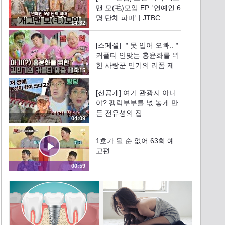
맨 모(毛)모임 EP. '연예인 6
명 단체 파마' | JTBC
14:32
210808 방송
[스페셜] ＂못 입어 오빠..＂
커플티 안맞는 홍윤화를 위
한 사랑꾼 민기의 리폼 제
15:15
작 (๑´＞᎑＜)~ | JTBC
210808 방송
[선공개] 여기 관광지 아니
야? 팽락부부를 넋 놓게 만
든 전유성의 집
04:09
1호가 될 순 없어 63회 예
고편
00:59