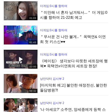
더게임:0시를 향하여
＂미안해 너 혼자 남겨둬서...＂ 더 게임:0
시를 향하여 21-22회 예고
01:03
더게임:0시를 향하여
＂무서운 건 나만 볼게..＂ 옥택연& 이연
희 첫 키스신♥♥
01:43
더게임:0시를 향하여
《메이킹》 생각보다 따뜻한 세트장에 행
복♥ 옥택연x이연희의 세트장 현장!
02:00
낭만닥터 김사부 2
[마지막회 예고] 불안한 애정전선, 불안한
돌담병원?!
00:32
낭만닥터 김사부 2
‘나 아세요?’ 소주연, 양세종에게 등짝 스