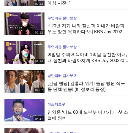
매싱 시전↗
02:33
무엇이든 물어보살
♨20년 지기 나의 절친과 아내가 바람피
우는 장면 목격하다!!♨| KBS Joy 200220
02:12
방송
무엇이든 물어보살
※발암 주의※ 육아비 1억을 탕진한 아내,
내 절친과 바람까지?!| KBS Joy 200220
02:14
방송
낭만닥터 김사부 2
[긴급 엔딩] 김홍파 위기! 돌담 병원 식구
들 단체 멘붕! (ft. 정보석 등장)
02:07
미스터트롯
임영웅 ‘어느 60대 노부부 이야기’♩ 첫 소
절에 찡≋
05:41