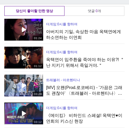
만든 '메이지 시대'
부여
기'
당신이 좋아할 만한 영상
댓글
0
개
더게임:0시를 향하여
아버지의 기일, 속상한 마음 옥택연에게
하소연하는 이연희
01:24
더게임:0시를 향하여
옥택연이 임주환을 죽여야 하는 이유?! ＂
난 지키기 위해서 죽일거야.＂
01:12
트래블러 - 아르헨티나
[MV] 오왠(Prod.로코베리) - '가끔은 그래
도 괜찮아' 〈트래블러 - 아르헨티나〉
03:29
OST Part.2 ♪
더게임:0시를 향하여
《메이킹》 비하인드 스페셜! 옥택연♥이
연희의 키스신 현장
03:12