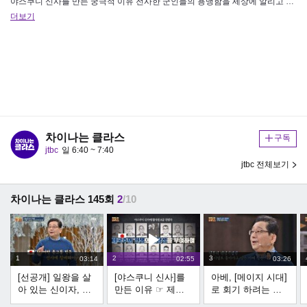
야스쿠니 신사를 만든 궁극적 이유 전사한 군인들의 용맹함을 세상에 알리고 일본을 지키는 신으로 추대하기 위한 것! 신으로 추…
더보기
차이나는 클라스
구독
jtbc
일 6:40 ~ 7:40
jtbc 전체보기
차이나는 클라스 145회
2
/10
1
2
3
03:14
02:55
03:26
[선공개] 일왕을 살
[야스쿠니 신사]를
아베, [메이지 시대]
아 있는 신이자, 일
만든 이유 ☞ 제국
로 회기 하려는 이
본 신의 중심으로
주의 전쟁 정당성
유 → 일본의 '전성