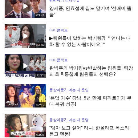
낭만닥터 김사부 2
양세종, 안효섭에 집도 맡기며 ‘선배미 뿜
뿜’
03:41
아이콘택트
▶팀원들이 말하는 박기량?! ＂언니는 대
화 할 수 없는 사람이에요!＂
04:09
아이콘택트
완벽주의 박기량vs반발하는 팀원들! 팀장
의 최후통첩에 팀원들의 선택은?
11:28
동상이몽2_너는 내 운명
‘본업 가수’ 강남, 9년 만에 퍼펙트하게 무
대 복귀 성공!
02:12
동상이몽2_너는 내 운명
“엄마 보고 싶어” 라니, 한올라프 목소리
듣고 멘붕!
03:31