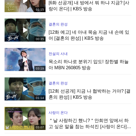
[6화 선공개] 내 방에서 뭐 하냐 지금? [사
랑이 온다] | KBS 방송
01:15
결혼의 완성
[12화 예고] 네 아내 목숨 지금 내 손에 있
어 [결혼의 완성] | KBS 방송
00:35
전설의 사내
목소리 하나로 분위기 압도! 장한별 하늘
아 MBN 260805 방송
03:19
결혼의 완성
[12회 선공개] 지금 나 협박하는 거야? [결
혼의 완성] | KBS 방송
01:14
사랑이 온다
＂날 사랑하긴 했니?＂안희연 앞에서 하
고 싶은 말을 참는 하석진 [사랑이 온다] |
03:07
KBS 260808 방송