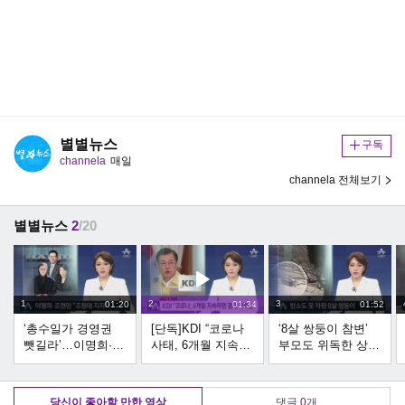
별별뉴스
구독
channela
매일
channela 전체보기
별별뉴스
2
/20
1
2
3
01:20
01:34
01:52
‘총수일가 경영권
[단독]KDI “코로나
‘8살 쌍둥이 참변’
뺏길라’…이명희·조
사태, 6개월 지속하
부모도 위독한 상
현민 “조원태 지지”
면 경제 직격탄”
태…안타까운 사연
당신이 좋아할 만한 영상
댓글
0
개