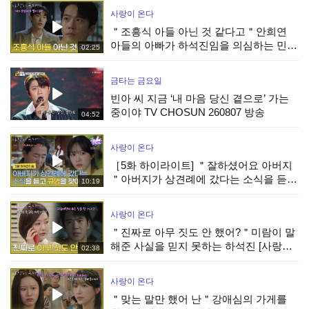
사랑이 온다
＂조흥식 아들 아닌 것 같다고＂안희연
아들의 아빠가 하석진임을 의심하는 민진
02:25
웅 [사랑이 온다] | KBS 260808 방송
금타는 금요일
빈아 씨 지금 ‘내 마음 당신 곁으로’ 가는
중이야 TV CHOSUN 260807 방송
04:52
사랑이 온다
［5화 하이라이트] ＂잘하셨어요 아버지
＂아버지가 상견례에 갔다는 소식을 듣고
10:19
박유나를 찾아간 안희연 [사랑이 온다] |
KBS 260808 방송
사랑이 온다
＂진짜로 아무 짓도 안 했어?＂미람이 말
해준 사실을 믿지 못하는 하석진 [사랑이
02:38
온다] | KBS 260808 방송
사랑이 온다
＂맞는 말만 했어 난＂강애심의 가게를