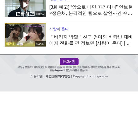
[3회 예고] “앞으로 나만 따라다녀” 안보현
×정은채, 본격적인 팀으로 살인사건 수사
00:57
시작
사랑이 온다
＂버러지 박멸＂친구 엄마와 바람난 제비
에게 전화를 건 정보민 [사랑이 온다] |
04:32
KBS 260808 방송
PC버전
본 영상 콘텐츠의 저작권 및 법적 책임은 각 방송사에 있으며, 무단으로 이용하는 경우 법적 책임을 질 수 있습니다.
또한 donga.com의 입장과 다를 수 있습니다.
이용약관
|
개인정보처리방침
| Copyright by donga.com