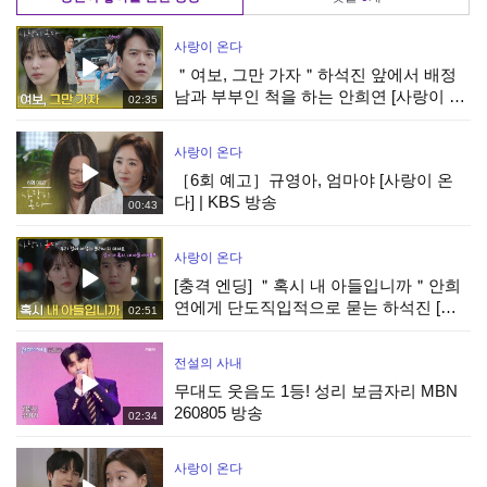
사랑이 온다
＂여보, 그만 가자＂하석진 앞에서 배정
남과 부부인 척을 하는 안희연 [사랑이 온
02:35
다] | KBS 260808 방송
사랑이 온다
［6회 예고］규영아, 엄마야 [사랑이 온
다] | KBS 방송
00:43
사랑이 온다
[충격 엔딩] ＂혹시 내 아들입니까＂안희
연에게 단도직입적으로 묻는 하석진 [사
02:51
랑이 온다] | KBS 260808 방송
전설의 사내
무대도 웃음도 1등! 성리 보금자리 MBN
260805 방송
02:34
사랑이 온다