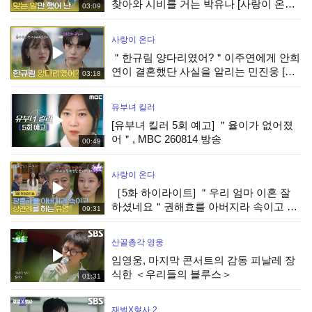
찾아와 시비를 거는 박유나 [사랑이 온다]
03:09
| KBS 260808 방송
사랑이 온다
＂한규림 양다리였어?＂이주연에게 안희
연이 결혼했단 사실을 알리는 민진웅 [사
03:18
랑이 온다] | KBS 260808 방송
유부녀 킬러
[유부녀 킬러 5회 예고] ＂율이가 없어졌
어＂, MBC 260814 방송
00:49
사랑이 온다
［5화 하이라이트] ＂우리 엄마 이혼 잘
하셨네요＂권해효를 아버지라 속이고 상
09:31
견례를 하는 박유나 [사랑이 온다] | KBS
260808 방송
산골총각 영웅
임영웅, 마지막 콘서트의 감동 피날레 장
식한 ＜우리들의 블루스＞
01:31
재벌X형사 2