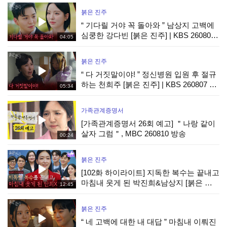
붉은 진주
“ 기다릴 거야 꼭 돌아와 ” 남상지 고백에
심쿵한 강다빈 [붉은 진주] | KBS 260807
04:05
방송
붉은 진주
“ 다 거짓말이야! ” 정신병원 입원 후 절규
하는 천희주 [붉은 진주] | KBS 260807 방
05:34
송
가족관계증명서
[가족관계증명서 26회 예고] ＂나랑 같이
살자 그럼＂, MBC 260810 방송
00:24
붉은 진주
[102화 하이라이트] 지독한 복수는 끝내고
마침내 웃게 된 박진희&남상지 [붉은 진
12:45
주] | KBS 260807 방송
붉은 진주
“ 네 고백에 대한 내 대답 ” 마침내 이뤄진