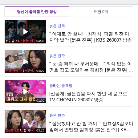
림피아드＞
'김정아' 레전드 무
드 무대 모음
대 모음
당신이 좋아할 만한 영상
댓글
0
개
붉은 진주
“ 이대로 안 끝나! ” 최재성, 파멸 직전 마
지막 발악 [붉은 진주] | KBS 260807 방송
04:38
붉은 진주
“ 눈 좀 떠줘 나 무서운데... ” 의식 없는 이
명호 잡고 오열하는 김희정 [붉은 진주] |
04:27
KBS 260807 방송
금타는 금요일
[선공개] 골든컵을 다시 한번 내 품으로
TV CHOSUN 260807 방송
01:02
붉은 진주
“ 잘못했다고 안 할 거야! ” 반효정&김보미
앞에서 뻔뻔한 김희정 [붉은 진주] | KBS
03:16
260807 방송