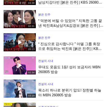
남상지강다빈 [붉은 진주] | KBS 260807
03:38
방송
붉은 진주
“ 덕분에 버틸 수 있었어 ” 지독한 고통 끝
낸 박진희&남상지&김경보 [붉은 진주] |
02:31
KBS 260807 방송
붉은 진주
“ 진심으로 감사합니다 ” 아델 그룹 회장
으로 취임하는 박진희 [붉은 진주] | KBS
05:13
260807 방송
전설의 사내
무대도 웃음도 1등! 성리 보금자리 MBN
260805 방송
02:34
전설의 사내
목소리 하나로 분위기 압도! 장한별 하늘
아 MBN 260805 방송
03:19