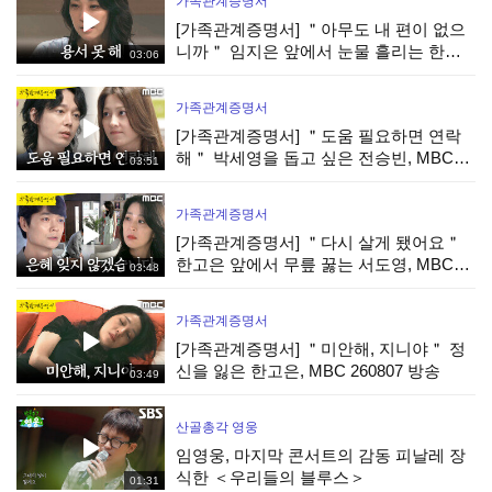
가족관계증명서
[가족관계증명서] ＂아무도 내 편이 없으
니까＂ 임지은 앞에서 눈물 흘리는 한고
03:06
은, MBC 260807 방송
가족관계증명서
[가족관계증명서] ＂도움 필요하면 연락
해＂ 박세영을 돕고 싶은 전승빈, MBC
03:51
260807 방송
가족관계증명서
[가족관계증명서] ＂다시 살게 됐어요＂
한고은 앞에서 무릎 꿇는 서도영, MBC
03:48
260807 방송
가족관계증명서
[가족관계증명서] ＂미안해, 지니야＂ 정
신을 잃은 한고은, MBC 260807 방송
03:49
산골총각 영웅
임영웅, 마지막 콘서트의 감동 피날레 장
식한 ＜우리들의 블루스＞
01:31