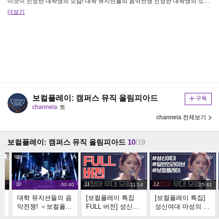
이것이 진정한 대학생의 모습! 대학 뮤지션들의 음악전쟁 진정한 대학생의 소리가 알고 싶다면! 보컬플레이: 캠퍼스 뮤직 올림피…
더보기
보컬플레이: 캠퍼스 뮤직 올림피아드
구독
channela
토
channela 전체보기
보컬플레이: 캠퍼스 뮤직 올림피아드
10
/19
10
11
12
:20
00:40
11:14
25:41
]
대학 뮤지션들의 음
[보컬플레이 특집
[보컬플레이 특집]
사
악전쟁! ＜보컬플레
FULL 버전] 성신여
성신여대 마성의 보
교
이: 캠퍼스 뮤직 올
대 마성의 보이스
이스 '김정아' 레전